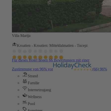
Villa Marija
Kroatien - Kroatien: Mitteldalmatien - Tucepi
Für dieses Hotel liegen 66 Bewertungen mit einer
Zustimmung von 96% vor
(66)
96%
Strand
Familie
Internetzugang
Wellness
Pool
Sonstiges