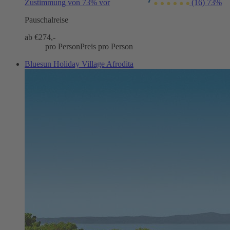
Zustimmung von 73% vor
(16)
73%
Pauschalreise
ab €
274,-
pro Person
Preis pro Person
Bluesun Holiday Village Afrodita