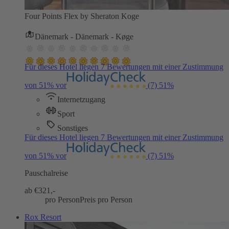
Four Points Flex by Sheraton Koge
Dänemark - Dänemark - Køge
Für dieses Hotel liegen 7 Bewertungen mit einer Zustimmung
von 51% vor
(7)
51%
Internetzugang
Sport
Sonstiges
Für dieses Hotel liegen 7 Bewertungen mit einer Zustimmung
von 51% vor
(7)
51%
Pauschalreise
ab €
321,-
pro Person
Preis pro Person
Rox Resort