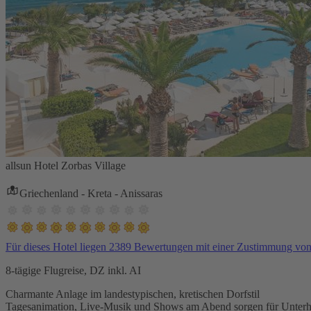
allsun Hotel Zorbas Village
Griechenland - Kreta - Anissaras
Für dieses Hotel liegen 2389 Bewertungen mit einer Zustimmung vo
8-tägige Flugreise, DZ inkl. AI
Charmante Anlage im landestypischen, kretischen Dorfstil
Tagesanimation, Live-Musik und Shows am Abend sorgen für Unterh