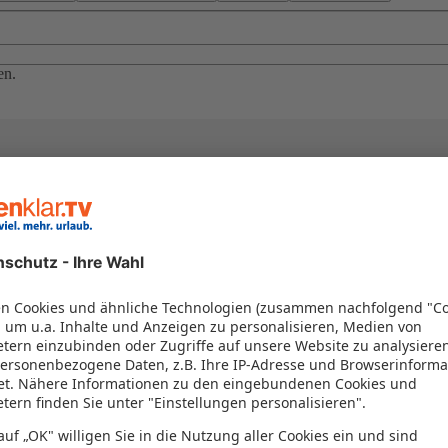
en.
el in einem Paket kombiniert werden – das spart Zeit und Geld. Nutzen 
en!