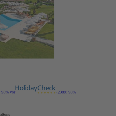
n 96% vor
(2389)
96%
altung