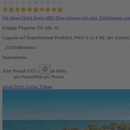
Für dieses Hotel liegen 6893 Bewertungen mit einer Zustimmung vo
8-tägige Flugreise, DZ inkl. AI
Upgrade auf Doppelzimmer Poolblick (Wert: € ca. € 84,- pro Zimmer) 
253504
Bestellnr.:
Pauschalreise
Alter Preis
ab €
833,-
ab €
666,-
pro Person
Preis pro Person
allsun Hotel Zorbas Village