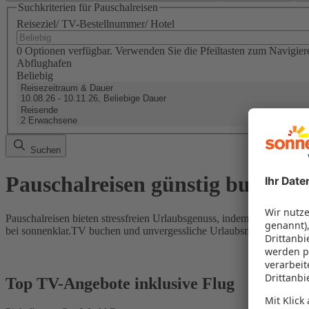
Suchkriterien für Pauschalreisen
Reiseziel/ TV-Bestellnummer/ Hotel
0 Optionen verfügbar. Verwenden Sie die Pfeiltasten zum Navigier
Abflughafen
Beliebig
Reisezeitraum & Dauer
10.08.26 - 10.11.26, Beliebige Dauer
Reisende
2 Erwachsene
Suchen
Pauschalreisen günstig buchen
Pauschalreisen bieten stressfreien Urlaubsgenuss, indem Flug und Hot
bei sonnenklar.TV buchen und unvergessliche Urlaubsmomente erleb
Top TV-Angebote inklusive Flug