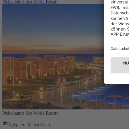
Pickalbatros Sea World Resort
Pickalbatros Sea World Resort
Ägypten - Marsa Alam