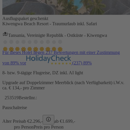
Ausflugspaket geschenkt
Kiwengwa Beach Resort - Traumurlaub inkl. Safari
Tansania, Vereinigte Republik - Ostküste - Kiwengwa
Für dieses Hotel liegen 237 Bewertungen mit einer Zustimmung
von 89% vor
(237)
89%
8- bzw. 9-tägige Flugreise, DZ inkl. AI light
Upgrade auf Doppelzimmer Meerblick (nach Verfügbarkeit) i.W.v.
ca. € 134,- pro Zimmer
253519
Bestellnr.:
Pauschalreise
Alter Preis
ab €
2.296,-
ab €
1.699,-
pro Person
Preis pro Person