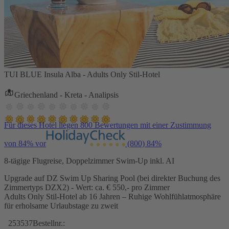
TUI BLUE Insula Alba - Adults Only Stil-Hotel
Griechenland - Kreta - Analipsis
Für dieses Hotel liegen 800 Bewertungen mit einer Zustimmung
von 84% vor
(800)
84%
8-tägige Flugreise, Doppelzimmer Swim-Up inkl. AI
Upgrade auf DZ Swim Up Sharing Pool (bei direkter Buchung des
Zimmertyps DZX2) - Wert: ca. € 550,- pro Zimmer
Adults Only Stil-Hotel ab 16 Jahren – Ruhige Wohlfühlatmosphäre
für erholsame Urlaubstage zu zweit
253537
Bestellnr.: