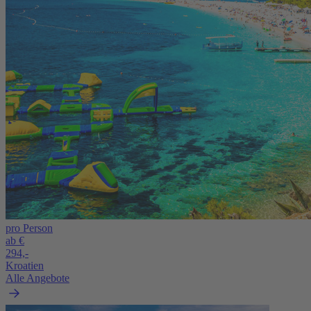
pro Person
ab €
294,-
Kroatien
Alle Angebote