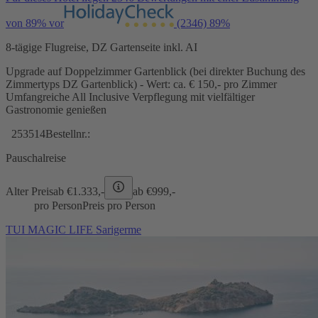
von 89% vor
(2346)
89%
8-tägige Flugreise, DZ Gartenseite inkl. AI
Upgrade auf Doppelzimmer Gartenblick (bei direkter Buchung des
Zimmertyps DZ Gartenblick) - Wert: ca. € 150,- pro Zimmer
Umfangreiche All Inclusive Verpflegung mit vielfältiger
Gastronomie genießen
253514
Bestellnr.:
Pauschalreise
Alter Preis
ab €
1.333,-
ab €
999,-
pro Person
Preis pro Person
TUI MAGIC LIFE Sarigerme