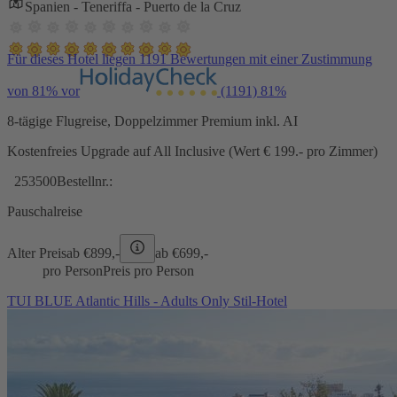
Spanien - Teneriffa - Puerto de la Cruz
Für dieses Hotel liegen 1191 Bewertungen mit einer Zustimmung
von 81% vor
(1191)
81%
8-tägige Flugreise, Doppelzimmer Premium inkl. AI
Kostenfreies Upgrade auf All Inclusive (Wert € 199.- pro Zimmer)
253500
Bestellnr.:
Pauschalreise
Alter Preis
ab €
899,-
ab €
699,-
pro Person
Preis pro Person
TUI BLUE Atlantic Hills - Adults Only Stil-Hotel