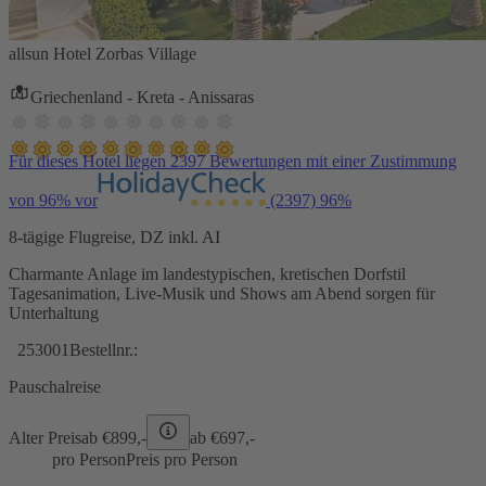
allsun Hotel Zorbas Village
Griechenland - Kreta - Anissaras
Für dieses Hotel liegen 2397 Bewertungen mit einer Zustimmung
von 96% vor
(2397)
96%
8-tägige Flugreise, DZ inkl. AI
Charmante Anlage im landestypischen, kretischen Dorfstil
Tagesanimation, Live-Musik und Shows am Abend sorgen für
Unterhaltung
253001
Bestellnr.:
Pauschalreise
Alter Preis
ab €
899,-
ab €
697,-
pro Person
Preis pro Person