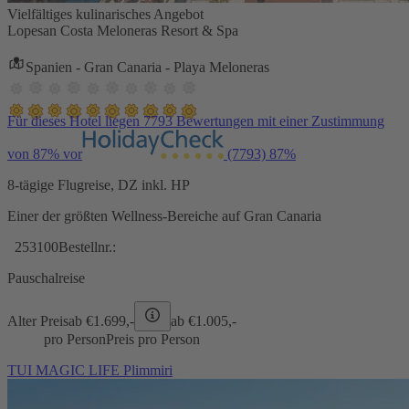
Vielfältiges kulinarisches Angebot
Lopesan Costa Meloneras Resort & Spa
Spanien - Gran Canaria - Playa Meloneras
Für dieses Hotel liegen 7793 Bewertungen mit einer Zustimmung
von 87% vor
(7793)
87%
8-tägige Flugreise, DZ inkl. HP
Einer der größten Wellness-Bereiche auf Gran Canaria
253100
Bestellnr.:
Pauschalreise
Alter Preis
ab €
1.699,-
ab €
1.005,-
pro Person
Preis pro Person
TUI MAGIC LIFE Plimmiri