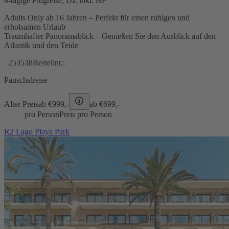
8-tägige Flugreise, DZ inkl. HP
Adults Only ab 16 Jahren – Perfekt für einen ruhigen und
erholsamen Urlaub
Traumhafter Panoramablick – Genießen Sie den Ausblick auf den
Atlantik und den Teide
253538
Bestellnr.:
Pauschalreise
Alter Preis
ab €
999,-
ab €
699,-
pro Person
Preis pro Person
R2 Lago Playa Park