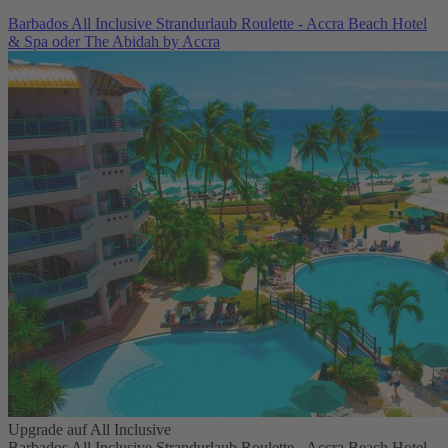
Barbados All Inclusive Strandurlaub Roulette - Accra Beach Hotel
& Spa oder The Abidah by Accra
Upgrade auf All Inclusive
Barbados All Inclusive Strandurlaub Roulette - Accra Beach Hotel