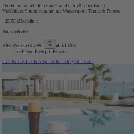
Direkt am traumhaften Sandstrand in idyllischer Bucht
Vielfältiges Sportprogramm mit Wassersport, Tennis & Fitness
253539
Bestellnr.:
Pauschalreise
Alter Preis
ab €
1.299,-
ab €
1.199,-
pro Person
Preis pro Person
TUI BLUE Insula Alba - Adults Only Stil-Hotel