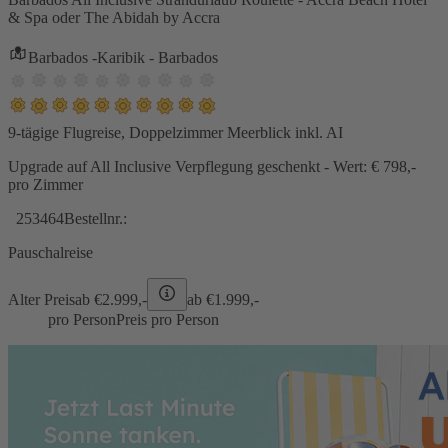
& Spa oder The Abidah by Accra
Barbados -Karibik - Barbados
9-tägige Flugreise, Doppelzimmer Meerblick inkl. AI
Upgrade auf All Inclusive Verpflegung geschenkt - Wert: € 798,-
pro Zimmer
253464
Bestellnr.:
Pauschalreise
Alter Preis
ab €
2.999,-
ab €
1.999,-
pro Person
Preis pro Person