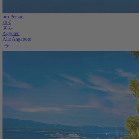
pro Person
ab €
303,-
Ägypten
Alle Angebote