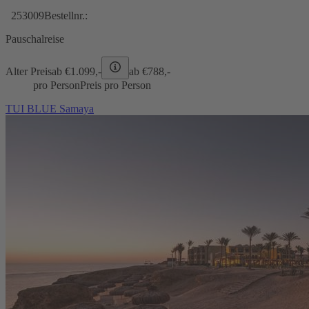
253009
Bestellnr.:
Pauschalreise
Alter Preis
ab €
1.099,-
ab €
788,-
pro Person
Preis pro Person
TUI BLUE Samaya