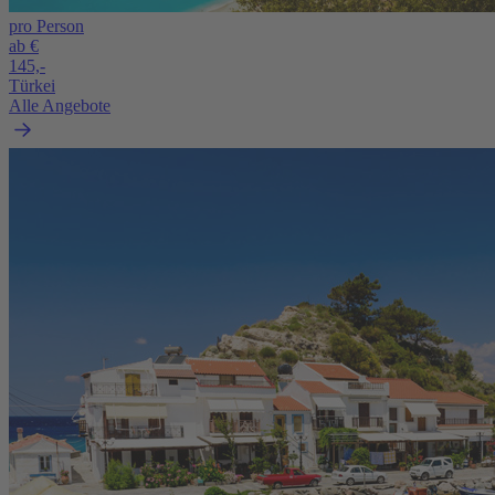
pro Person
ab €
145,-
Türkei
Alle Angebote