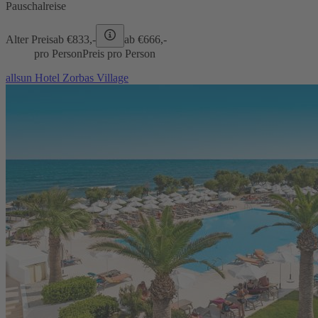
Pauschalreise
Alter Preis
ab €
833,-
ab €
666,-
pro Person
Preis pro Person
allsun Hotel Zorbas Village