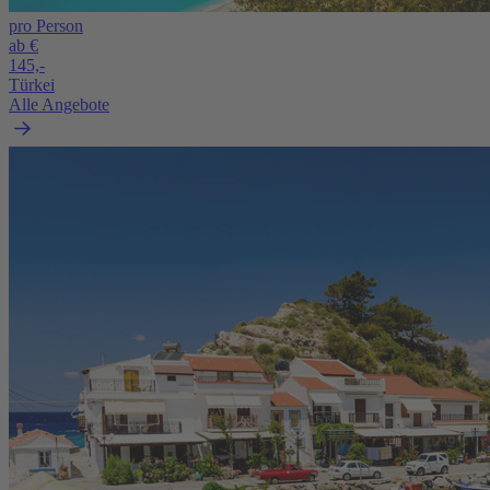
pro Person
ab €
145,-
Türkei
Alle Angebote