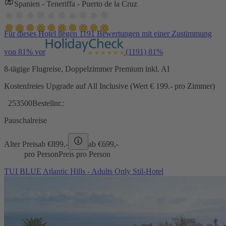
Spanien - Teneriffa - Puerto de la Cruz
Für dieses Hotel liegen 1191 Bewertungen mit einer Zustimmung
von 81% vor
(1191)
81%
8-tägige Flugreise, Doppelzimmer Premium inkl. AI
Kostenfreies Upgrade auf All Inclusive (Wert € 199.- pro Zimmer)
253500
Bestellnr.:
Pauschalreise
Alter Preis
ab €
899,-
ab €
699,-
pro Person
Preis pro Person
TUI BLUE Atlantic Hills - Adults Only Stil-Hotel