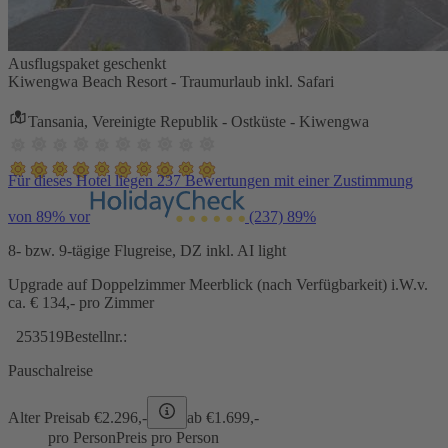
Ausflugspaket geschenkt
Kiwengwa Beach Resort - Traumurlaub inkl. Safari
Tansania, Vereinigte Republik - Ostküste - Kiwengwa
Für dieses Hotel liegen 237 Bewertungen mit einer Zustimmung
von 89% vor
(237)
89%
8- bzw. 9-tägige Flugreise, DZ inkl. AI light
Upgrade auf Doppelzimmer Meerblick (nach Verfügbarkeit) i.W.v.
ca. € 134,- pro Zimmer
253519
Bestellnr.:
Pauschalreise
Alter Preis
ab €
2.296,-
ab €
1.699,-
pro Person
Preis pro Person