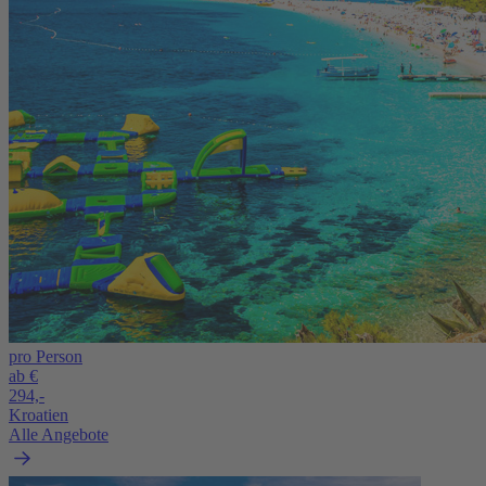
pro Person
ab €
294,-
Kroatien
Alle Angebote