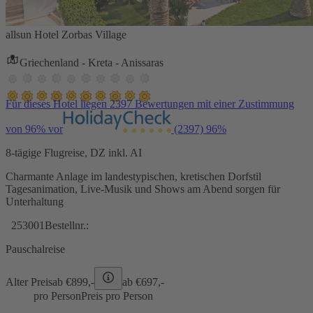
allsun Hotel Zorbas Village
Griechenland - Kreta - Anissaras
Für dieses Hotel liegen 2397 Bewertungen mit einer Zustimmung
von 96% vor
(2397)
96%
8-tägige Flugreise, DZ inkl. AI
Charmante Anlage im landestypischen, kretischen Dorfstil
Tagesanimation, Live-Musik und Shows am Abend sorgen für
Unterhaltung
253001
Bestellnr.:
Pauschalreise
Alter Preis
ab €
899,-
ab €
697,-
pro Person
Preis pro Person