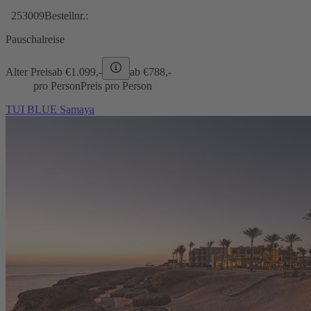
253009
Bestellnr.:
Pauschalreise
Alter Preis
ab €
1.099,-
ab €
788,-
pro Person
Preis pro Person
TUI BLUE Samaya