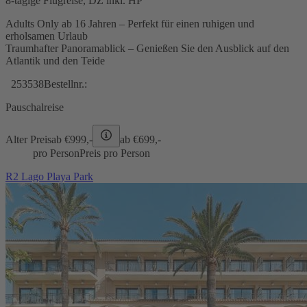
8-tägige Flugreise, DZ inkl. HP
Adults Only ab 16 Jahren – Perfekt für einen ruhigen und
erholsamen Urlaub
Traumhafter Panoramablick – Genießen Sie den Ausblick auf den
Atlantik und den Teide
253538
Bestellnr.:
Pauschalreise
Alter Preis
ab €
999,-
ab €
699,-
pro Person
Preis pro Person
R2 Lago Playa Park