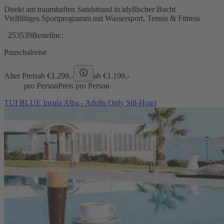
Direkt am traumhaften Sandstrand in idyllischer Bucht
Vielfältiges Sportprogramm mit Wassersport, Tennis & Fitness
253539
Bestellnr.:
Pauschalreise
Alter Preis
ab €
1.299,-
ab €
1.199,-
pro Person
Preis pro Person
TUI BLUE Insula Alba - Adults Only Stil-Hotel