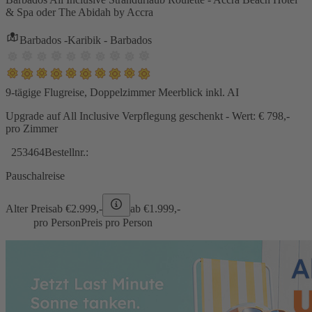
& Spa oder The Abidah by Accra
Barbados -Karibik - Barbados
9-tägige Flugreise, Doppelzimmer Meerblick inkl. AI
Upgrade auf All Inclusive Verpflegung geschenkt - Wert: € 798,-
pro Zimmer
253464
Bestellnr.:
Pauschalreise
Alter Preis
ab €
2.999,-
ab €
1.999,-
pro Person
Preis pro Person