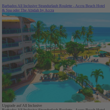
Barbados All Inclusive Strandurlaub Roulette - Accra Beach Hotel
& Spa oder The Abidah by Accra
Upgrade auf All Inclusive
Barbados All Inclusive Strandurlaub Roulette - Accra Beach Hotel