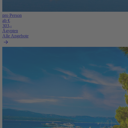
pro Person
ab €
303,-
Ägypten
Alle Angebote