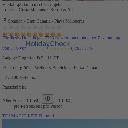
Vielfältiges kulinarisches Angebot
Lopesan Costa Meloneras Resort & Spa
Spanien - Gran Canaria - Playa Meloneras
Für dieses Hotel liegen 7793 Bewertungen mit einer Zustimmung
von 87% vor
(7793)
87%
8-tägige Flugreise, DZ inkl. HP
Einer der größten Wellness-Bereiche auf Gran Canaria
253100
Bestellnr.:
Pauschalreise
Alter Preis
ab €
1.699,-
ab €
1.005,-
pro Person
Preis pro Person
TUI MAGIC LIFE Plimmiri