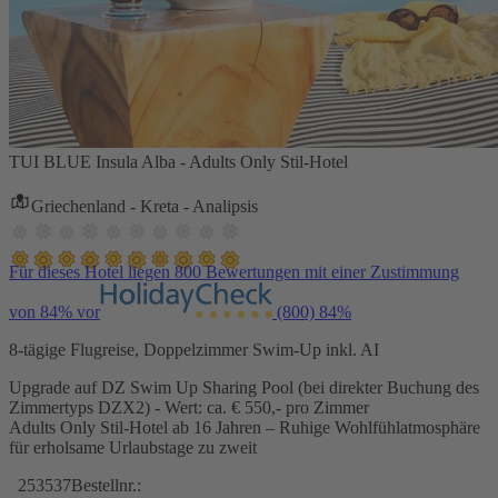
TUI BLUE Insula Alba - Adults Only Stil-Hotel
Griechenland - Kreta - Analipsis
Für dieses Hotel liegen 800 Bewertungen mit einer Zustimmung
von 84% vor
(800)
84%
8-tägige Flugreise, Doppelzimmer Swim-Up inkl. AI
Upgrade auf DZ Swim Up Sharing Pool (bei direkter Buchung des
Zimmertyps DZX2) - Wert: ca. € 550,- pro Zimmer
Adults Only Stil-Hotel ab 16 Jahren – Ruhige Wohlfühlatmosphäre
für erholsame Urlaubstage zu zweit
253537
Bestellnr.: