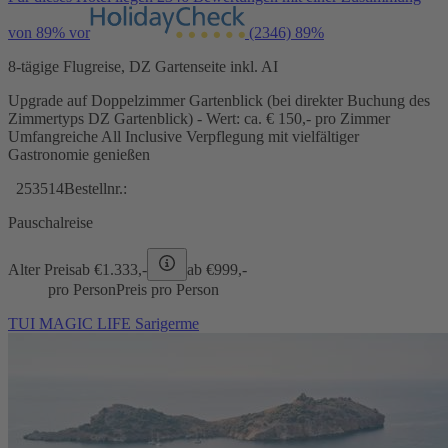
von 89% vor
(2346)
89%
8-tägige Flugreise, DZ Gartenseite inkl. AI
Upgrade auf Doppelzimmer Gartenblick (bei direkter Buchung des
Zimmertyps DZ Gartenblick) - Wert: ca. € 150,- pro Zimmer
Umfangreiche All Inclusive Verpflegung mit vielfältiger
Gastronomie genießen
253514
Bestellnr.:
Pauschalreise
Alter Preis
ab €
1.333,-
ab €
999,-
pro Person
Preis pro Person
TUI MAGIC LIFE Sarigerme