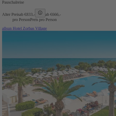
Pauschalreise
Alter Preis
ab €
833,-
ab €
666,-
pro Person
Preis pro Person
allsun Hotel Zorbas Village