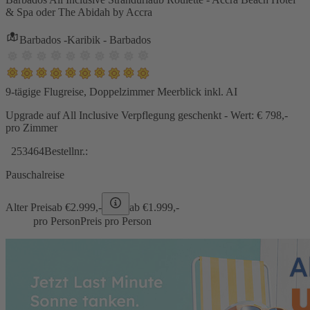
& Spa oder The Abidah by Accra
Barbados -Karibik - Barbados
9-tägige Flugreise, Doppelzimmer Meerblick inkl. AI
Upgrade auf All Inclusive Verpflegung geschenkt - Wert: € 798,-
pro Zimmer
253464
Bestellnr.:
Pauschalreise
Alter Preis
ab €
2.999,-
ab €
1.999,-
pro Person
Preis pro Person