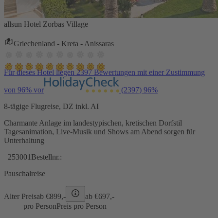
allsun Hotel Zorbas Village
Griechenland - Kreta - Anissaras
Für dieses Hotel liegen 2397 Bewertungen mit einer Zustimmung
von 96% vor
(2397)
96%
8-tägige Flugreise, DZ inkl. AI
Charmante Anlage im landestypischen, kretischen Dorfstil
Tagesanimation, Live-Musik und Shows am Abend sorgen für
Unterhaltung
253001
Bestellnr.:
Pauschalreise
Alter Preis
ab €
899,-
ab €
697,-
pro Person
Preis pro Person