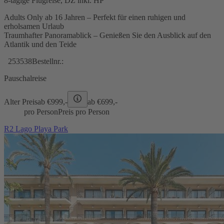
8-tägige Flugreise, DZ inkl. HP
Adults Only ab 16 Jahren – Perfekt für einen ruhigen und
erholsamen Urlaub
Traumhafter Panoramablick – Genießen Sie den Ausblick auf den
Atlantik und den Teide
253538
Bestellnr.:
Pauschalreise
Alter Preis
ab €
999,-
ab €
699,-
pro Person
Preis pro Person
R2 Lago Playa Park