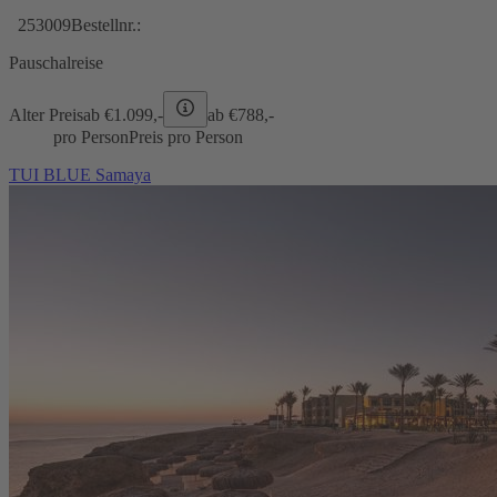
253009
Bestellnr.:
Pauschalreise
Alter Preis
ab €
1.099,-
ab €
788,-
pro Person
Preis pro Person
TUI BLUE Samaya