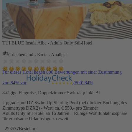
TUI BLUE Insula Alba - Adults Only Stil-Hotel
Griechenland - Kreta - Analipsis
Für dieses Hotel liegen 800 Bewertungen mit einer Zustimmung
von 84% vor
(800)
84%
8-tägige Flugreise, Doppelzimmer Swim-Up inkl. AI
Upgrade auf DZ Swim Up Sharing Pool (bei direkter Buchung des
Zimmertyps DZX2) - Wert: ca. € 550,- pro Zimmer
Adults Only Stil-Hotel ab 16 Jahren – Ruhige Wohlfühlatmosphäre
für erholsame Urlaubstage zu zweit
253537
Bestellnr.: