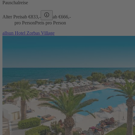
Pauschalreise
Alter Preis
ab €
833,-
ab €
666,-
pro Person
Preis pro Person
allsun Hotel Zorbas Village