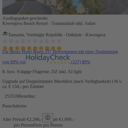
Ausflugspaket geschenkt
Kiwengwa Beach Resort - Traumurlaub inkl. Safari
Tansania, Vereinigte Republik - Ostküste - Kiwengwa
Für dieses Hotel liegen 237 Bewertungen mit einer Zustimmung
von 89% vor
(237)
89%
8- bzw. 9-tägige Flugreise, DZ inkl. AI light
Upgrade auf Doppelzimmer Meerblick (nach Verfügbarkeit) i.W.v.
ca. € 134,- pro Zimmer
253519
Bestellnr.:
Pauschalreise
Alter Preis
ab €
2.296,-
ab €
1.699,-
pro Person
Preis pro Person