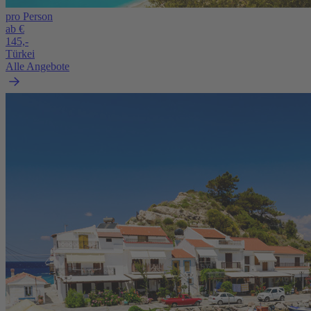
pro Person
ab €
145,-
Türkei
Alle Angebote