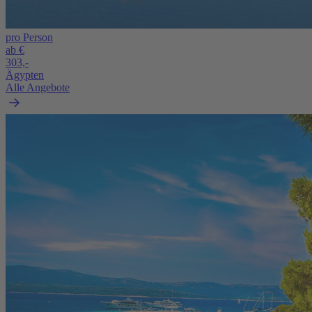
pro Person
ab €
303,-
Ägypten
Alle Angebote