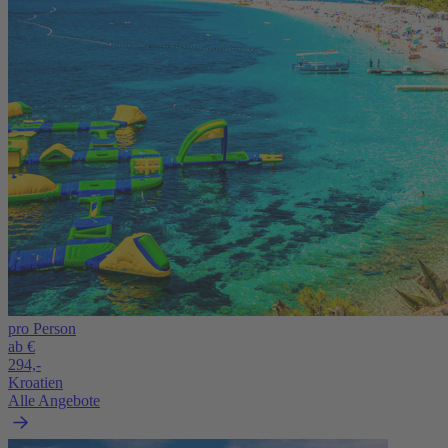
pro Person
ab €
294,-
Kroatien
Alle Angebote