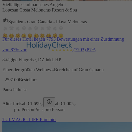
Vielfältiges kulinarisches Angebot
Lopesan Costa Meloneras Resort & Spa
Spanien - Gran Canaria - Playa Meloneras
Für dieses Hotel liegen 7793 Bewertungen mit einer Zustimmung
von 87% vor
(7793)
87%
8-tägige Flugreise, DZ inkl. HP
Einer der größten Wellness-Bereiche auf Gran Canaria
253100
Bestellnr.:
Pauschalreise
Alter Preis
ab €
1.699,-
ab €
1.005,-
pro Person
Preis pro Person
TUI MAGIC LIFE Plimmiri