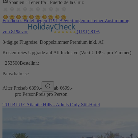
Spanien - Teneriffa - Puerto de la Cruz
Für dieses Hotel liegen 1191 Bewertungen mit einer Zustimmung
von 81% vor
(1191)
81%
8-tägige Flugreise, Doppelzimmer Premium inkl. AI
Kostenfreies Upgrade auf All Inclusive (Wert € 199.- pro Zimmer)
253500
Bestellnr.:
Pauschalreise
Alter Preis
ab €
899,-
ab €
699,-
pro Person
Preis pro Person
TUI BLUE Atlantic Hills - Adults Only Stil-Hotel