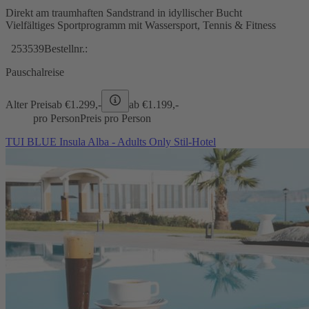
Direkt am traumhaften Sandstrand in idyllischer Bucht
Vielfältiges Sportprogramm mit Wassersport, Tennis & Fitness
253539
Bestellnr.:
Pauschalreise
Alter Preis
ab €
1.299,-
ab €
1.199,-
pro Person
Preis pro Person
TUI BLUE Insula Alba - Adults Only Stil-Hotel