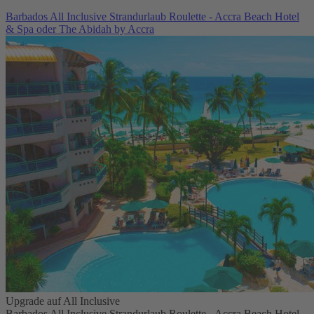
Barbados All Inclusive Strandurlaub Roulette - Accra Beach Hotel
& Spa oder The Abidah by Accra
Upgrade auf All Inclusive
Barbados All Inclusive Strandurlaub Roulette - Accra Beach Hotel