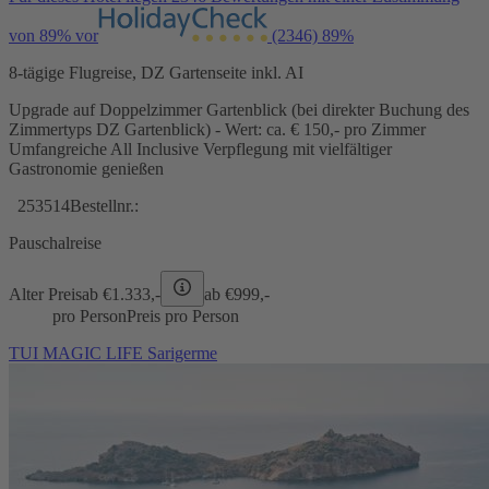
von 89% vor
(2346)
89%
8-tägige Flugreise, DZ Gartenseite inkl. AI
Upgrade auf Doppelzimmer Gartenblick (bei direkter Buchung des
Zimmertyps DZ Gartenblick) - Wert: ca. € 150,- pro Zimmer
Umfangreiche All Inclusive Verpflegung mit vielfältiger
Gastronomie genießen
253514
Bestellnr.:
Pauschalreise
Alter Preis
ab €
1.333,-
ab €
999,-
pro Person
Preis pro Person
TUI MAGIC LIFE Sarigerme