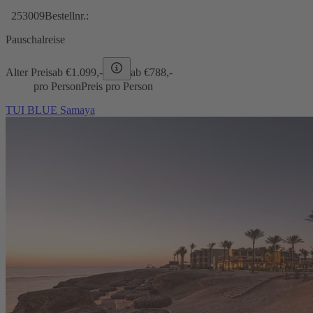
253009
Bestellnr.:
Pauschalreise
Alter Preis
ab €
1.099,-
ab €
788,-
pro Person
Preis pro Person
TUI BLUE Samaya