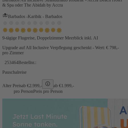
& Spa oder The Abidah by Accra
Barbados -Karibik - Barbados
9-tägige Flugreise, Doppelzimmer Meerblick inkl. AI
Upgrade auf All Inclusive Verpflegung geschenkt - Wert: € 798,-
pro Zimmer
253464
Bestellnr.:
Pauschalreise
Alter Preis
ab €
2.999,-
ab €
1.999,-
pro Person
Preis pro Person