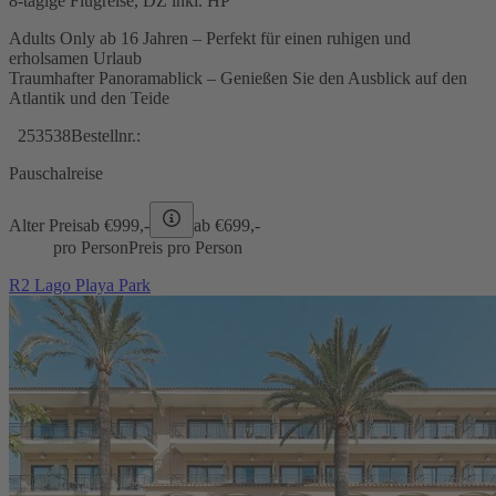
8-tägige Flugreise, DZ inkl. HP
Adults Only ab 16 Jahren – Perfekt für einen ruhigen und
erholsamen Urlaub
Traumhafter Panoramablick – Genießen Sie den Ausblick auf den
Atlantik und den Teide
253538
Bestellnr.:
Pauschalreise
Alter Preis
ab €
999,-
ab €
699,-
pro Person
Preis pro Person
R2 Lago Playa Park