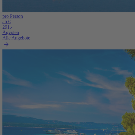
pro Person
ab €
291,-
Ägypten
Alle Angebote