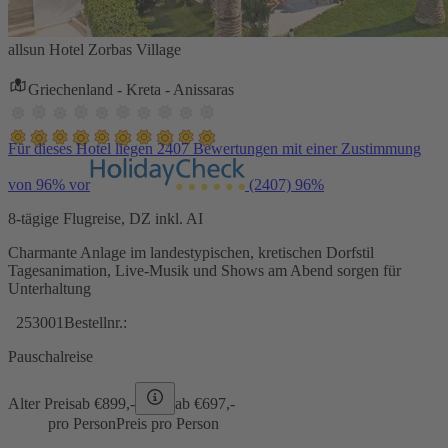
allsun Hotel Zorbas Village
Griechenland - Kreta - Anissaras
Für dieses Hotel liegen 2407 Bewertungen mit einer Zustimmung
von 96% vor
(2407)
96%
8-tägige Flugreise, DZ inkl. AI
Charmante Anlage im landestypischen, kretischen Dorfstil
Tagesanimation, Live-Musik und Shows am Abend sorgen für
Unterhaltung
253001
Bestellnr.:
Pauschalreise
Alter Preis
ab €
899,-
ab €
697,-
pro Person
Preis pro Person