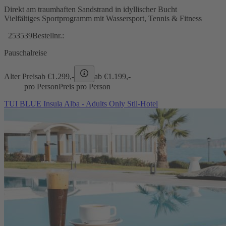
Direkt am traumhaften Sandstrand in idyllischer Bucht
Vielfältiges Sportprogramm mit Wassersport, Tennis & Fitness
253539
Bestellnr.:
Pauschalreise
Alter Preis
ab €
1.299,-
ab €
1.199,-
pro Person
Preis pro Person
TUI BLUE Insula Alba - Adults Only Stil-Hotel