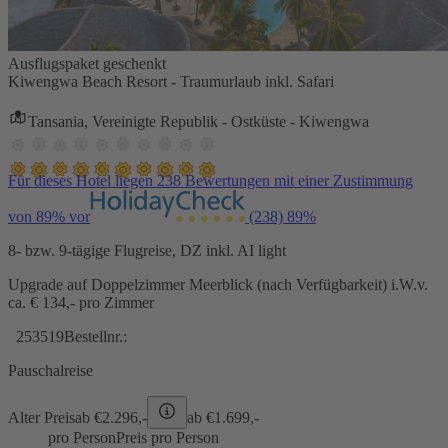
Ausflugspaket geschenkt
Kiwengwa Beach Resort - Traumurlaub inkl. Safari
Tansania, Vereinigte Republik - Ostküste - Kiwengwa
Für dieses Hotel liegen 238 Bewertungen mit einer Zustimmung
von 89% vor
(238)
89%
8- bzw. 9-tägige Flugreise, DZ inkl. AI light
Upgrade auf Doppelzimmer Meerblick (nach Verfügbarkeit) i.W.v.
ca. € 134,- pro Zimmer
253519
Bestellnr.:
Pauschalreise
Alter Preis
ab €
2.296,-
ab €
1.699,-
pro Person
Preis pro Person