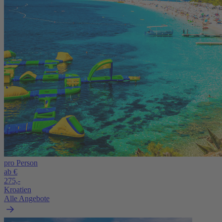
pro Person
ab €
275,-
Kroatien
Alle Angebote