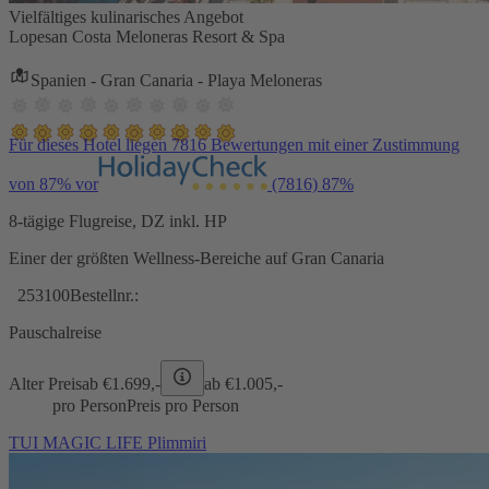
Vielfältiges kulinarisches Angebot
Lopesan Costa Meloneras Resort & Spa
Spanien - Gran Canaria - Playa Meloneras
Für dieses Hotel liegen 7816 Bewertungen mit einer Zustimmung
von 87% vor
(7816)
87%
8-tägige Flugreise, DZ inkl. HP
Einer der größten Wellness-Bereiche auf Gran Canaria
253100
Bestellnr.:
Pauschalreise
Alter Preis
ab €
1.699,-
ab €
1.005,-
pro Person
Preis pro Person
TUI MAGIC LIFE Plimmiri