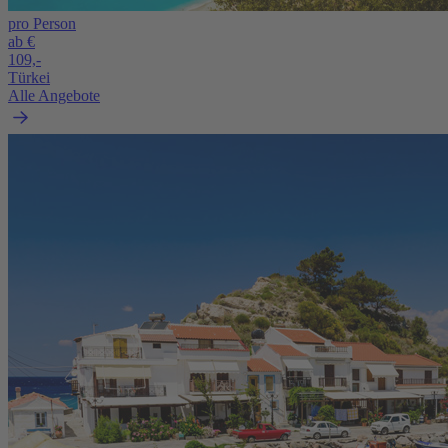
pro Person
ab €
109,-
Türkei
Alle Angebote