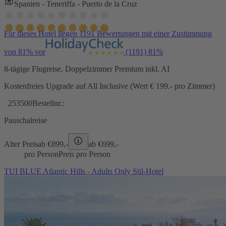
Spanien - Teneriffa - Puerto de la Cruz
Für dieses Hotel liegen 1191 Bewertungen mit einer Zustimmung
von 81% vor
(1191)
81%
8-tägige Flugreise, Doppelzimmer Premium inkl. AI
Kostenfreies Upgrade auf All Inclusive (Wert € 199.- pro Zimmer)
253500
Bestellnr.:
Pauschalreise
Alter Preis
ab €
899,-
ab €
699,-
pro Person
Preis pro Person
TUI BLUE Atlantic Hills - Adults Only Stil-Hotel