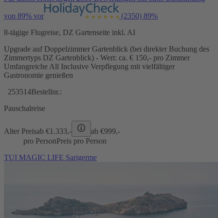
von 89% vor
(2350)
89%
8-tägige Flugreise, DZ Gartenseite inkl. AI
Upgrade auf Doppelzimmer Gartenblick (bei direkter Buchung des
Zimmertyps DZ Gartenblick) - Wert: ca. € 150,- pro Zimmer
Umfangreiche All Inclusive Verpflegung mit vielfältiger
Gastronomie genießen
253514
Bestellnr.:
Pauschalreise
Alter Preis
ab €
1.333,-
ab €
999,-
pro Person
Preis pro Person
TUI MAGIC LIFE Sarigerme