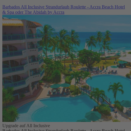
Barbados All Inclusive Strandurlaub Roulette - Accra Beach Hotel
& Spa oder The Abidah by Accra
Upgrade auf All Inclusive
Barbados All Inclusive Strandurlaub Roulette - Accra Beach Hotel