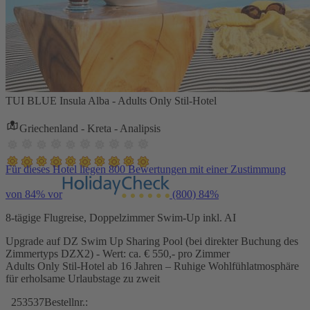
TUI BLUE Insula Alba - Adults Only Stil-Hotel
Griechenland - Kreta - Analipsis
Für dieses Hotel liegen 800 Bewertungen mit einer Zustimmung
von 84% vor
(800)
84%
8-tägige Flugreise, Doppelzimmer Swim-Up inkl. AI
Upgrade auf DZ Swim Up Sharing Pool (bei direkter Buchung des
Zimmertyps DZX2) - Wert: ca. € 550,- pro Zimmer
Adults Only Stil-Hotel ab 16 Jahren – Ruhige Wohlfühlatmosphäre
für erholsame Urlaubstage zu zweit
253537
Bestellnr.: