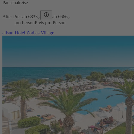
Pauschalreise
Alter Preis
ab €
833,-
ab €
666,-
pro Person
Preis pro Person
allsun Hotel Zorbas Village