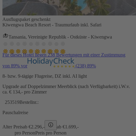
Ausflugspaket geschenkt
Kiwengwa Beach Resort - Traumurlaub inkl. Safari
Tansania, Vereinigte Republik - Ostküste - Kiwengwa
Für dieses Hotel liegen 238 Bewertungen mit einer Zustimmung
von 89% vor
(238)
89%
8- bzw. 9-tägige Flugreise, DZ inkl. AI light
Upgrade auf Doppelzimmer Meerblick (nach Verfügbarkeit) i.W.v.
ca. € 134,- pro Zimmer
253519
Bestellnr.:
Pauschalreise
Alter Preis
ab €
2.296,-
ab €
1.699,-
pro Person
Preis pro Person