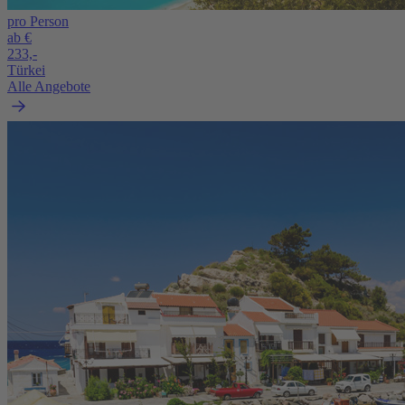
pro Person
ab €
233,-
Türkei
Alle Angebote