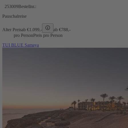
253009
Bestellnr.:
Pauschalreise
Alter Preis
ab €
1.099,-
ab €
788,-
pro Person
Preis pro Person
TUI BLUE Samaya