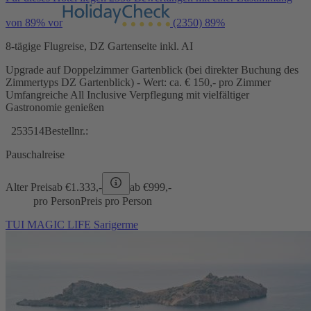
von 89% vor
(2350)
89%
8-tägige Flugreise, DZ Gartenseite inkl. AI
Upgrade auf Doppelzimmer Gartenblick (bei direkter Buchung des
Zimmertyps DZ Gartenblick) - Wert: ca. € 150,- pro Zimmer
Umfangreiche All Inclusive Verpflegung mit vielfältiger
Gastronomie genießen
253514
Bestellnr.:
Pauschalreise
Alter Preis
ab €
1.333,-
ab €
999,-
pro Person
Preis pro Person
TUI MAGIC LIFE Sarigerme