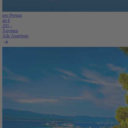
pro Person
ab €
291,-
Ägypten
Alle Angebote