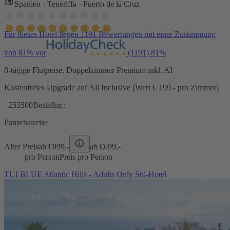
Spanien - Teneriffa - Puerto de la Cruz
Für dieses Hotel liegen 1191 Bewertungen mit einer Zustimmung
von 81% vor
(1191)
81%
8-tägige Flugreise, Doppelzimmer Premium inkl. AI
Kostenfreies Upgrade auf All Inclusive (Wert € 199.- pro Zimmer)
253500
Bestellnr.:
Pauschalreise
Alter Preis
ab €
899,-
ab €
699,-
pro Person
Preis pro Person
TUI BLUE Atlantic Hills - Adults Only Stil-Hotel