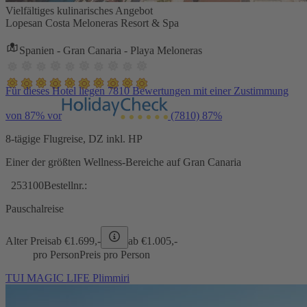
Vielfältiges kulinarisches Angebot
Lopesan Costa Meloneras Resort & Spa
Spanien - Gran Canaria - Playa Meloneras
Für dieses Hotel liegen 7810 Bewertungen mit einer Zustimmung
von 87% vor
(7810)
87%
8-tägige Flugreise, DZ inkl. HP
Einer der größten Wellness-Bereiche auf Gran Canaria
253100
Bestellnr.:
Pauschalreise
Alter Preis
ab €
1.699,-
ab €
1.005,-
pro Person
Preis pro Person
TUI MAGIC LIFE Plimmiri