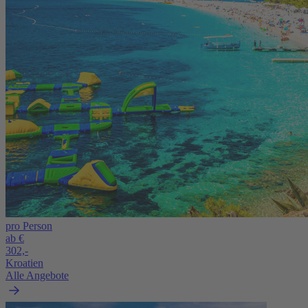
pro Person
ab €
302,-
Kroatien
Alle Angebote