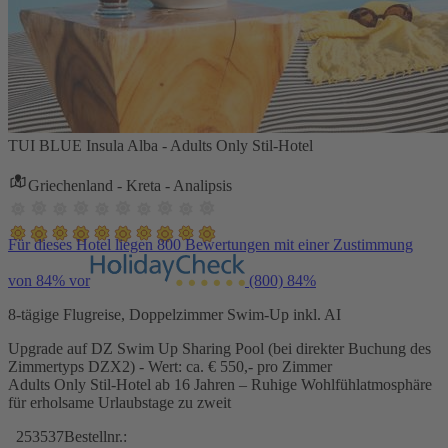
TUI BLUE Insula Alba - Adults Only Stil-Hotel
Griechenland - Kreta - Analipsis
Für dieses Hotel liegen 800 Bewertungen mit einer Zustimmung
von 84% vor
(800)
84%
8-tägige Flugreise, Doppelzimmer Swim-Up inkl. AI
Upgrade auf DZ Swim Up Sharing Pool (bei direkter Buchung des
Zimmertyps DZX2) - Wert: ca. € 550,- pro Zimmer
Adults Only Stil-Hotel ab 16 Jahren – Ruhige Wohlfühlatmosphäre
für erholsame Urlaubstage zu zweit
253537
Bestellnr.: