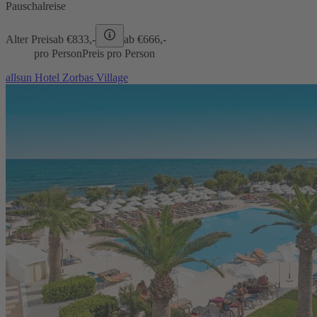
Pauschalreise
Alter Preis
ab €
833,-
ab €
666,-
pro Person
Preis pro Person
allsun Hotel Zorbas Village