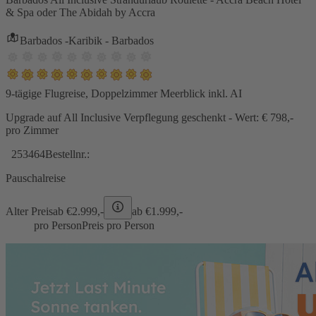
& Spa oder The Abidah by Accra
Barbados -Karibik - Barbados
9-tägige Flugreise, Doppelzimmer Meerblick inkl. AI
Upgrade auf All Inclusive Verpflegung geschenkt - Wert: € 798,-
pro Zimmer
253464
Bestellnr.:
Pauschalreise
Alter Preis
ab €
2.999,-
ab €
1.999,-
pro Person
Preis pro Person