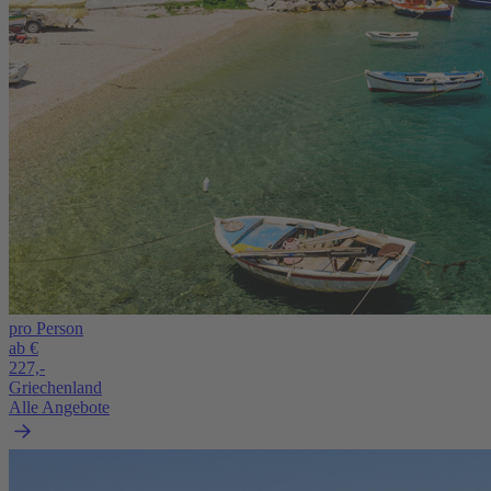
pro Person
ab €
227,-
Griechenland
Alle Angebote