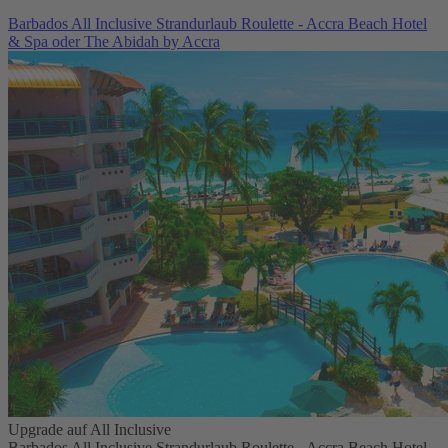
Barbados All Inclusive Strandurlaub Roulette - Accra Beach Hotel
& Spa oder The Abidah by Accra
Upgrade auf All Inclusive
Barbados All Inclusive Strandurlaub Roulette - Accra Beach Hotel