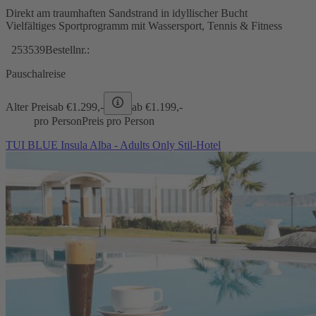
Direkt am traumhaften Sandstrand in idyllischer Bucht
Vielfältiges Sportprogramm mit Wassersport, Tennis & Fitness
253539
Bestellnr.:
Pauschalreise
Alter Preis
ab €
1.299,-
ab €
1.199,-
pro Person
Preis pro Person
TUI BLUE Insula Alba - Adults Only Stil-Hotel