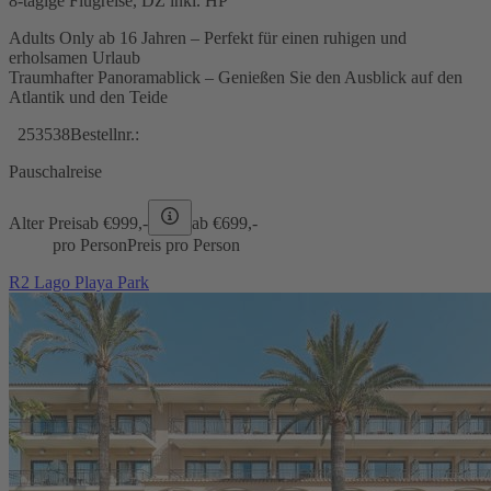
8-tägige Flugreise, DZ inkl. HP
Adults Only ab 16 Jahren – Perfekt für einen ruhigen und
erholsamen Urlaub
Traumhafter Panoramablick – Genießen Sie den Ausblick auf den
Atlantik und den Teide
253538
Bestellnr.:
Pauschalreise
Alter Preis
ab €
999,-
ab €
699,-
pro Person
Preis pro Person
R2 Lago Playa Park