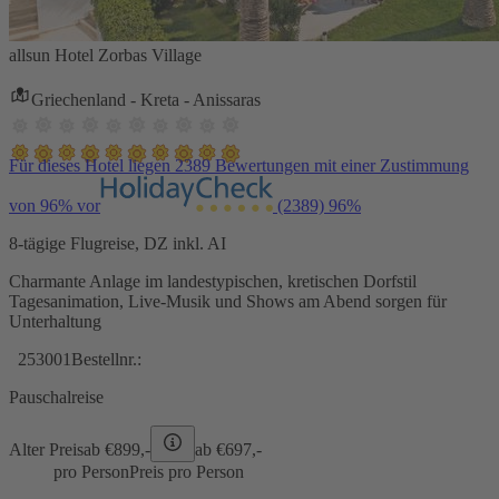
allsun Hotel Zorbas Village
Griechenland - Kreta - Anissaras
Für dieses Hotel liegen 2389 Bewertungen mit einer Zustimmung
von 96% vor
(2389)
96%
8-tägige Flugreise, DZ inkl. AI
Charmante Anlage im landestypischen, kretischen Dorfstil
Tagesanimation, Live-Musik und Shows am Abend sorgen für
Unterhaltung
253001
Bestellnr.:
Pauschalreise
Alter Preis
ab €
899,-
ab €
697,-
pro Person
Preis pro Person