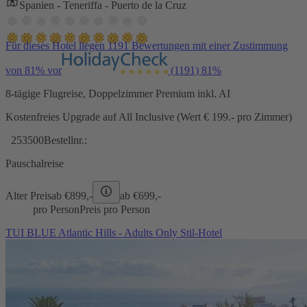
Spanien - Teneriffa - Puerto de la Cruz
Für dieses Hotel liegen 1191 Bewertungen mit einer Zustimmung
von 81% vor
(1191)
81%
8-tägige Flugreise, Doppelzimmer Premium inkl. AI
Kostenfreies Upgrade auf All Inclusive (Wert € 199.- pro Zimmer)
253500
Bestellnr.:
Pauschalreise
Alter Preis
ab €
899,-
ab €
699,-
pro Person
Preis pro Person
TUI BLUE Atlantic Hills - Adults Only Stil-Hotel