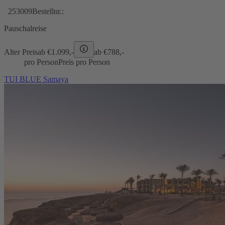
253009
Bestellnr.:
Pauschalreise
Alter Preis
ab €
1.099,-
ab €
788,-
pro Person
Preis pro Person
TUI BLUE Samaya