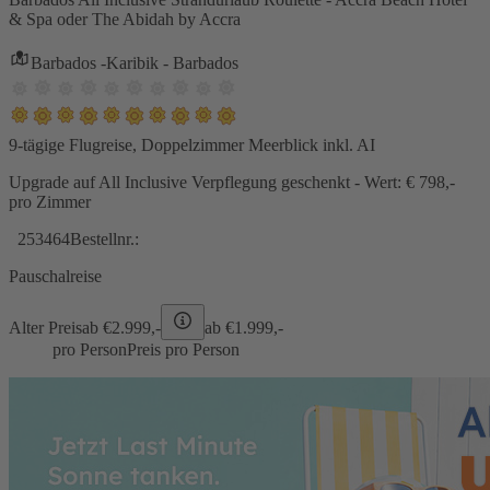
& Spa oder The Abidah by Accra
Barbados -Karibik - Barbados
9-tägige Flugreise, Doppelzimmer Meerblick inkl. AI
Upgrade auf All Inclusive Verpflegung geschenkt - Wert: € 798,-
pro Zimmer
253464
Bestellnr.:
Pauschalreise
Alter Preis
ab €
2.999,-
ab €
1.999,-
pro Person
Preis pro Person