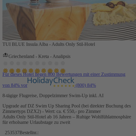
TUI BLUE Insula Alba - Adults Only Stil-Hotel
Griechenland - Kreta - Analipsis
Für dieses Hotel liegen 800 Bewertungen mit einer Zustimmung
von 84% vor
(800)
84%
8-tägige Flugreise, Doppelzimmer Swim-Up inkl. AI
Upgrade auf DZ Swim Up Sharing Pool (bei direkter Buchung des
Zimmertyps DZX2) - Wert: ca. € 550,- pro Zimmer
Adults Only Stil-Hotel ab 16 Jahren – Ruhige Wohlfühlatmosphäre
für erholsame Urlaubstage zu zweit
253537
Bestellnr.: