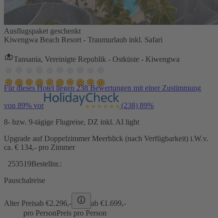
Ausflugspaket geschenkt
Kiwengwa Beach Resort - Traumurlaub inkl. Safari
Tansania, Vereinigte Republik - Ostküste - Kiwengwa
Für dieses Hotel liegen 238 Bewertungen mit einer Zustimmung
von 89% vor
(238)
89%
8- bzw. 9-tägige Flugreise, DZ inkl. AI light
Upgrade auf Doppelzimmer Meerblick (nach Verfügbarkeit) i.W.v.
ca. € 134,- pro Zimmer
253519
Bestellnr.:
Pauschalreise
Alter Preis
ab €
2.296,-
ab €
1.699,-
pro Person
Preis pro Person