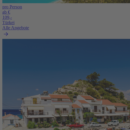
pro Person
ab €
109,-
Türkei
Alle Angebote