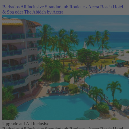
Barbados All Inclusive Strandurlaub Roulette - Accra Beach Hotel
& Spa oder The Abidah by Accra
Upgrade auf All Inclusive
Barbados All Inclusive Strandurlaub Roulette - Accra Beach Hotel