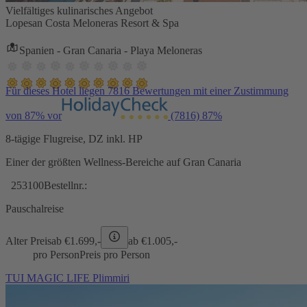
Vielfältiges kulinarisches Angebot
Lopesan Costa Meloneras Resort & Spa
Spanien - Gran Canaria - Playa Meloneras
Für dieses Hotel liegen 7816 Bewertungen mit einer Zustimmung
von 87% vor
(7816)
87%
8-tägige Flugreise, DZ inkl. HP
Einer der größten Wellness-Bereiche auf Gran Canaria
253100
Bestellnr.:
Pauschalreise
Alter Preis
ab €
1.699,-
ab €
1.005,-
pro Person
Preis pro Person
TUI MAGIC LIFE Plimmiri