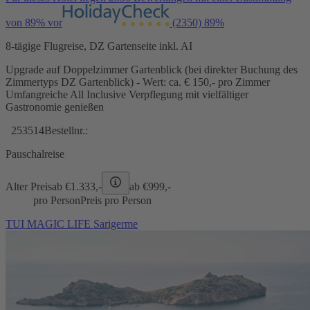
von 89% vor
(2350)
89%
8-tägige Flugreise, DZ Gartenseite inkl. AI
Upgrade auf Doppelzimmer Gartenblick (bei direkter Buchung des
Zimmertyps DZ Gartenblick) - Wert: ca. € 150,- pro Zimmer
Umfangreiche All Inclusive Verpflegung mit vielfältiger
Gastronomie genießen
253514
Bestellnr.:
Pauschalreise
Alter Preis
ab €
1.333,-
ab €
999,-
pro Person
Preis pro Person
TUI MAGIC LIFE Sarigerme