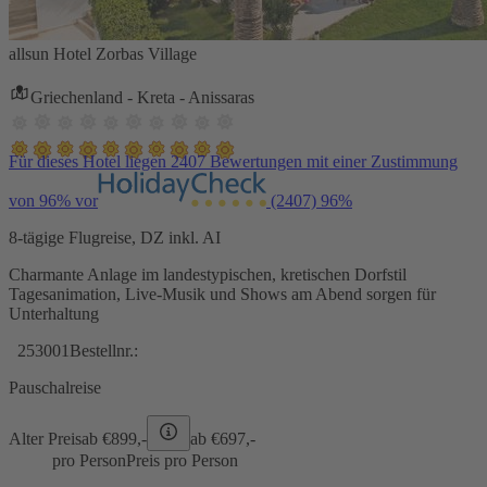
allsun Hotel Zorbas Village
Griechenland - Kreta - Anissaras
Für dieses Hotel liegen 2407 Bewertungen mit einer Zustimmung
von 96% vor
(2407)
96%
8-tägige Flugreise, DZ inkl. AI
Charmante Anlage im landestypischen, kretischen Dorfstil
Tagesanimation, Live-Musik und Shows am Abend sorgen für
Unterhaltung
253001
Bestellnr.:
Pauschalreise
Alter Preis
ab €
899,-
ab €
697,-
pro Person
Preis pro Person