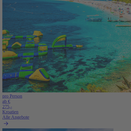
pro Person
ab €
275,-
Kroatien
Alle Angebote