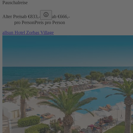
Pauschalreise
Alter Preis
ab €
833,-
ab €
666,-
pro Person
Preis pro Person
allsun Hotel Zorbas Village