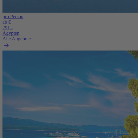
pro Person
ab €
291,-
Ägypten
Alle Angebote