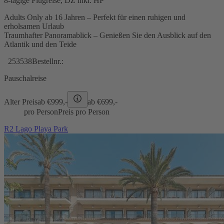
8-tägige Flugreise, DZ inkl. HP
Adults Only ab 16 Jahren – Perfekt für einen ruhigen und
erholsamen Urlaub
Traumhafter Panoramablick – Genießen Sie den Ausblick auf den
Atlantik und den Teide
253538
Bestellnr.:
Pauschalreise
Alter Preis
ab €
999,-
ab €
699,-
pro Person
Preis pro Person
R2 Lago Playa Park