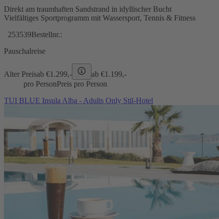
Direkt am traumhaften Sandstrand in idyllischer Bucht
Vielfältiges Sportprogramm mit Wassersport, Tennis & Fitness
253539
Bestellnr.:
Pauschalreise
Alter Preis
ab €
1.299,-
ab €
1.199,-
pro Person
Preis pro Person
TUI BLUE Insula Alba - Adults Only Stil-Hotel