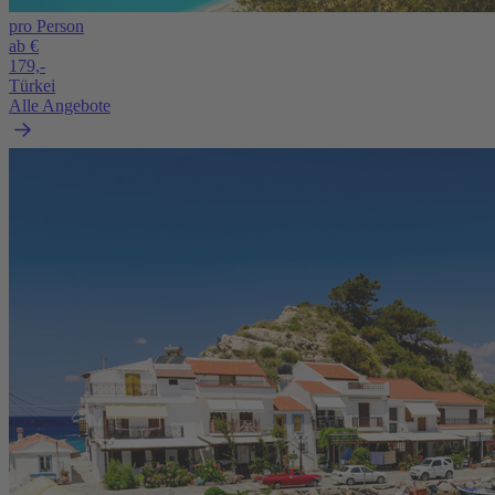
pro Person
ab €
179,-
Türkei
Alle Angebote