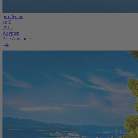
pro Person
ab €
291,-
Ägypten
Alle Angebote