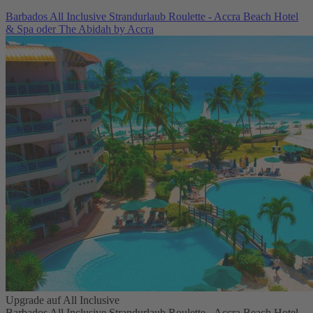
Barbados All Inclusive Strandurlaub Roulette - Accra Beach Hotel
& Spa oder The Abidah by Accra
Upgrade auf All Inclusive
Barbados All Inclusive Strandurlaub Roulette - Accra Beach Hotel