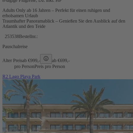
8-tägige Flugreise, DZ inkl. HP
Adults Only ab 16 Jahren – Perfekt für einen ruhigen und
erholsamen Urlaub
Traumhafter Panoramablick – Genießen Sie den Ausblick auf den
Atlantik und den Teide
253538
Bestellnr.:
Pauschalreise
Alter Preis
ab €
999,-
ab €
699,-
pro Person
Preis pro Person
R2 Lago Playa Park