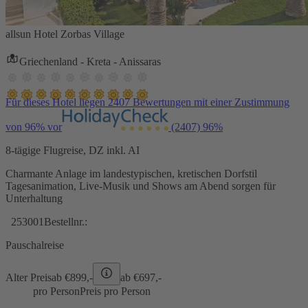
allsun Hotel Zorbas Village
Griechenland - Kreta - Anissaras
Für dieses Hotel liegen 2407 Bewertungen mit einer Zustimmung
von 96% vor
(2407)
96%
8-tägige Flugreise, DZ inkl. AI
Charmante Anlage im landestypischen, kretischen Dorfstil
Tagesanimation, Live-Musik und Shows am Abend sorgen für
Unterhaltung
253001
Bestellnr.:
Pauschalreise
Alter Preis
ab €
899,-
ab €
697,-
pro Person
Preis pro Person