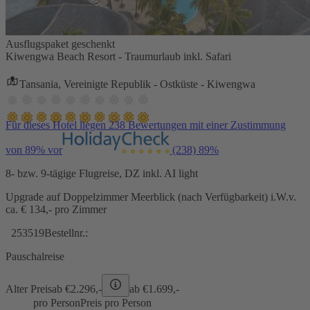
Ausflugspaket geschenkt
Kiwengwa Beach Resort - Traumurlaub inkl. Safari
Tansania, Vereinigte Republik - Ostküste - Kiwengwa
Für dieses Hotel liegen 238 Bewertungen mit einer Zustimmung
von 89% vor
(238)
89%
8- bzw. 9-tägige Flugreise, DZ inkl. AI light
Upgrade auf Doppelzimmer Meerblick (nach Verfügbarkeit) i.W.v.
ca. € 134,- pro Zimmer
253519
Bestellnr.:
Pauschalreise
Alter Preis
ab €
2.296,-
ab €
1.699,-
pro Person
Preis pro Person