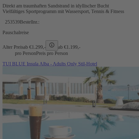
Direkt am traumhaften Sandstrand in idyllischer Bucht
Vielfältiges Sportprogramm mit Wassersport, Tennis & Fitness
253539
Bestellnr.:
Pauschalreise
Alter Preis
ab €
1.299,-
ab €
1.199,-
pro Person
Preis pro Person
TUI BLUE Insula Alba - Adults Only Stil-Hotel