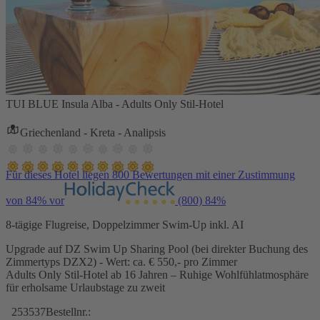
TUI BLUE Insula Alba - Adults Only Stil-Hotel
Griechenland - Kreta - Analipsis
Für dieses Hotel liegen 800 Bewertungen mit einer Zustimmung
von 84% vor
(800)
84%
8-tägige Flugreise, Doppelzimmer Swim-Up inkl. AI
Upgrade auf DZ Swim Up Sharing Pool (bei direkter Buchung des
Zimmertyps DZX2) - Wert: ca. € 550,- pro Zimmer
Adults Only Stil-Hotel ab 16 Jahren – Ruhige Wohlfühlatmosphäre
für erholsame Urlaubstage zu zweit
253537
Bestellnr.: