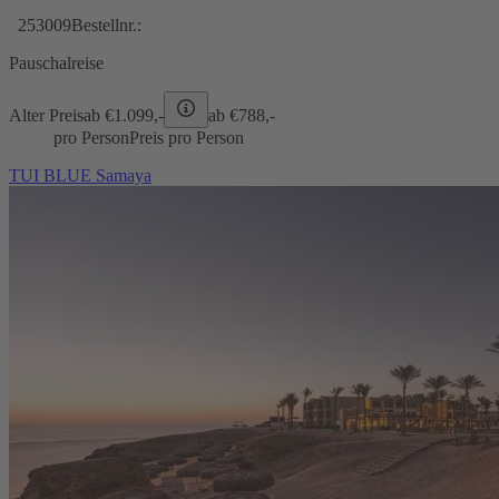
253009
Bestellnr.:
Pauschalreise
Alter Preis
ab €
1.099,-
ab €
788,-
pro Person
Preis pro Person
TUI BLUE Samaya