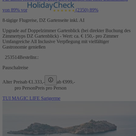
von 89% vor
(2350)
89%
8-tägige Flugreise, DZ Gartenseite inkl. AI
Upgrade auf Doppelzimmer Gartenblick (bei direkter Buchung des
Zimmertyps DZ Gartenblick) - Wert: ca. € 150,- pro Zimmer
Umfangreiche All Inclusive Verpflegung mit vielfältiger
Gastronomie genießen
253514
Bestellnr.:
Pauschalreise
Alter Preis
ab €
1.333,-
ab €
999,-
pro Person
Preis pro Person
TUI MAGIC LIFE Sarigerme