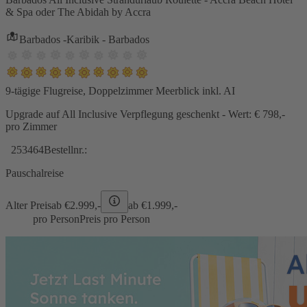
& Spa oder The Abidah by Accra
Barbados -Karibik - Barbados
9-tägige Flugreise, Doppelzimmer Meerblick inkl. AI
Upgrade auf All Inclusive Verpflegung geschenkt - Wert: € 798,-
pro Zimmer
253464
Bestellnr.:
Pauschalreise
Alter Preis
ab €
2.999,-
ab €
1.999,-
pro Person
Preis pro Person