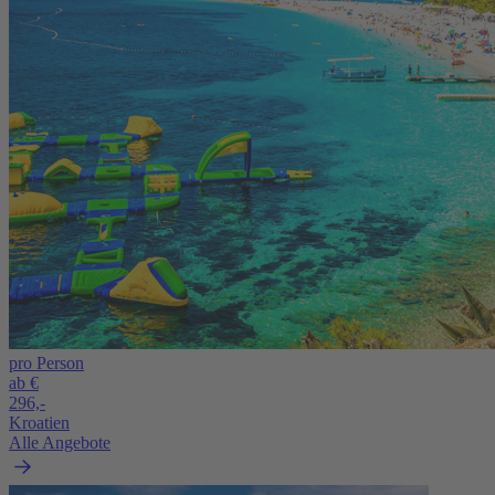
pro Person
ab €
296,-
Kroatien
Alle Angebote