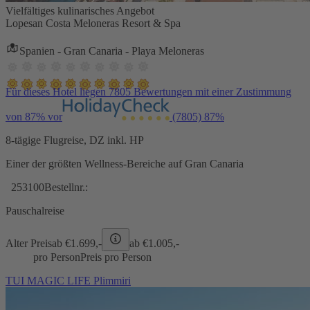
Vielfältiges kulinarisches Angebot
Lopesan Costa Meloneras Resort & Spa
Spanien - Gran Canaria - Playa Meloneras
Für dieses Hotel liegen 7805 Bewertungen mit einer Zustimmung
von 87% vor
(7805)
87%
8-tägige Flugreise, DZ inkl. HP
Einer der größten Wellness-Bereiche auf Gran Canaria
253100
Bestellnr.:
Pauschalreise
Alter Preis
ab €
1.699,-
ab €
1.005,-
pro Person
Preis pro Person
TUI MAGIC LIFE Plimmiri