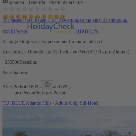
Spanien - Teneriffa - Puerto de la Cruz
Für dieses Hotel liegen 1191 Bewertungen mit einer Zustimmung
von 81% vor
(1191)
81%
8-tägige Flugreise, Doppelzimmer Premium inkl. AI
Kostenfreies Upgrade auf All Inclusive (Wert € 199.- pro Zimmer)
253500
Bestellnr.:
Pauschalreise
Alter Preis
ab €
899,-
ab €
699,-
pro Person
Preis pro Person
TUI BLUE Atlantic Hills - Adults Only Stil-Hotel