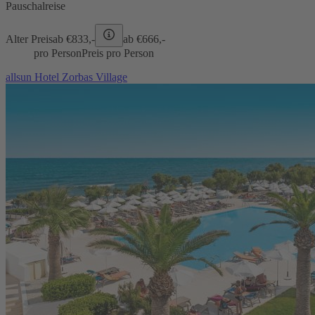
Pauschalreise
Alter Preis
ab €
833,-
ab €
666,-
pro Person
Preis pro Person
allsun Hotel Zorbas Village