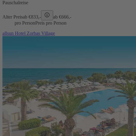
Pauschalreise
Alter Preis
ab €
833,-
ab €
666,-
pro Person
Preis pro Person
allsun Hotel Zorbas Village