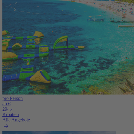
pro Person
ab €
294,-
Kroatien
Alle Angebote