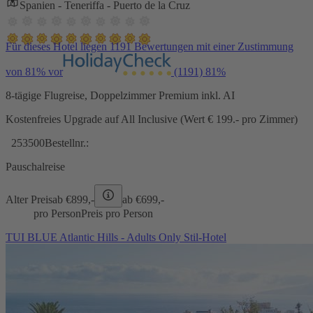
Spanien - Teneriffa - Puerto de la Cruz
Für dieses Hotel liegen 1191 Bewertungen mit einer Zustimmung
von 81% vor
(1191)
81%
8-tägige Flugreise, Doppelzimmer Premium inkl. AI
Kostenfreies Upgrade auf All Inclusive (Wert € 199.- pro Zimmer)
253500
Bestellnr.:
Pauschalreise
Alter Preis
ab €
899,-
ab €
699,-
pro Person
Preis pro Person
TUI BLUE Atlantic Hills - Adults Only Stil-Hotel