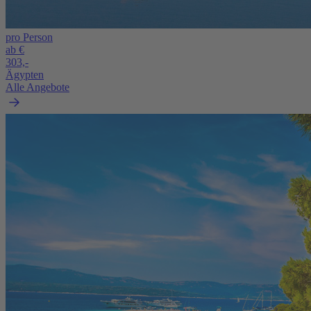
pro Person
ab €
303,-
Ägypten
Alle Angebote