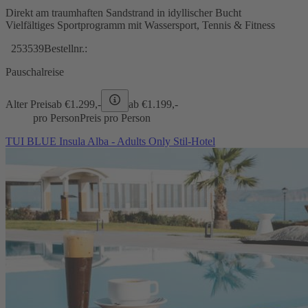
Direkt am traumhaften Sandstrand in idyllischer Bucht
Vielfältiges Sportprogramm mit Wassersport, Tennis & Fitness
253539
Bestellnr.:
Pauschalreise
Alter Preis
ab €
1.299,-
ab €
1.199,-
pro Person
Preis pro Person
TUI BLUE Insula Alba - Adults Only Stil-Hotel