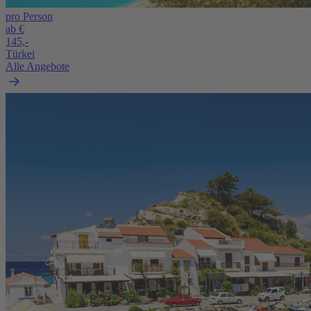
pro Person
ab €
145,-
Türkei
Alle Angebote