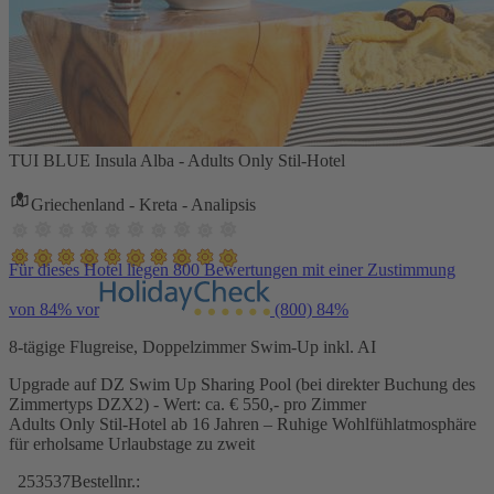
TUI BLUE Insula Alba - Adults Only Stil-Hotel
Griechenland - Kreta - Analipsis
Für dieses Hotel liegen 800 Bewertungen mit einer Zustimmung
von 84% vor
(800)
84%
8-tägige Flugreise, Doppelzimmer Swim-Up inkl. AI
Upgrade auf DZ Swim Up Sharing Pool (bei direkter Buchung des
Zimmertyps DZX2) - Wert: ca. € 550,- pro Zimmer
Adults Only Stil-Hotel ab 16 Jahren – Ruhige Wohlfühlatmosphäre
für erholsame Urlaubstage zu zweit
253537
Bestellnr.: