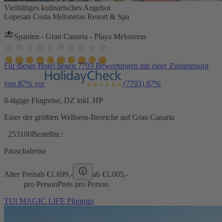
Vielfältiges kulinarisches Angebot
Lopesan Costa Meloneras Resort & Spa
Spanien - Gran Canaria - Playa Meloneras
Für dieses Hotel liegen 7793 Bewertungen mit einer Zustimmung
von 87% vor
(7793)
87%
8-tägige Flugreise, DZ inkl. HP
Einer der größten Wellness-Bereiche auf Gran Canaria
253100
Bestellnr.:
Pauschalreise
Alter Preis
ab €
1.699,-
ab €
1.005,-
pro Person
Preis pro Person
TUI MAGIC LIFE Plimmiri