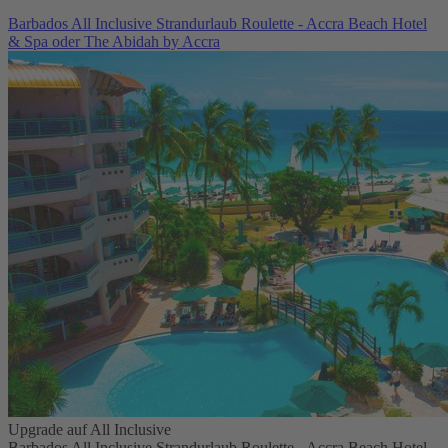
Barbados All Inclusive Strandurlaub Roulette - Accra Beach Hotel
& Spa oder The Abidah by Accra
Upgrade auf All Inclusive
Barbados All Inclusive Strandurlaub Roulette - Accra Beach Hotel