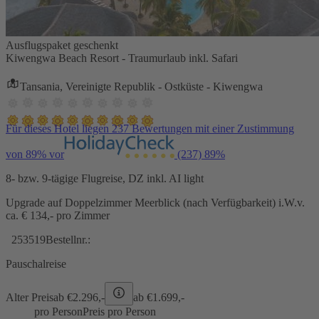
Ausflugspaket geschenkt
Kiwengwa Beach Resort - Traumurlaub inkl. Safari
Tansania, Vereinigte Republik - Ostküste - Kiwengwa
Für dieses Hotel liegen 237 Bewertungen mit einer Zustimmung
von 89% vor
(237)
89%
8- bzw. 9-tägige Flugreise, DZ inkl. AI light
Upgrade auf Doppelzimmer Meerblick (nach Verfügbarkeit) i.W.v.
ca. € 134,- pro Zimmer
253519
Bestellnr.:
Pauschalreise
Alter Preis
ab €
2.296,-
ab €
1.699,-
pro Person
Preis pro Person