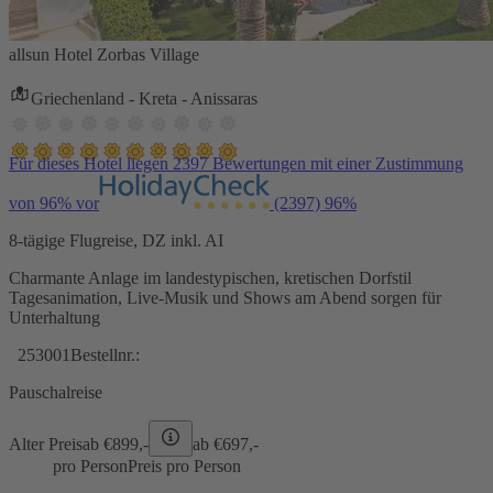
allsun Hotel Zorbas Village
Griechenland - Kreta - Anissaras
Für dieses Hotel liegen 2397 Bewertungen mit einer Zustimmung
von 96% vor
(2397)
96%
8-tägige Flugreise, DZ inkl. AI
Charmante Anlage im landestypischen, kretischen Dorfstil
Tagesanimation, Live-Musik und Shows am Abend sorgen für
Unterhaltung
253001
Bestellnr.:
Pauschalreise
Alter Preis
ab €
899,-
ab €
697,-
pro Person
Preis pro Person