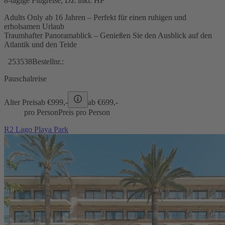
8-tägige Flugreise, DZ inkl. HP
Adults Only ab 16 Jahren – Perfekt für einen ruhigen und
erholsamen Urlaub
Traumhafter Panoramablick – Genießen Sie den Ausblick auf den
Atlantik und den Teide
253538
Bestellnr.:
Pauschalreise
Alter Preis
ab €
999,-
ab €
699,-
pro Person
Preis pro Person
R2 Lago Playa Park