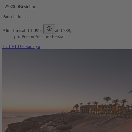
253009
Bestellnr.:
Pauschalreise
Alter Preis
ab €
1.099,-
ab €
788,-
pro Person
Preis pro Person
TUI BLUE Samaya