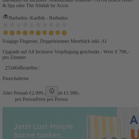
& Spa oder The Abidah by Accra
Barbados -Karibik - Barbados
9-tägige Flugreise, Doppelzimmer Meerblick inkl. AI
Upgrade auf All Inclusive Verpflegung geschenkt - Wert: € 798,-
pro Zimmer
253464
Bestellnr.:
Pauschalreise
Alter Preis
ab €
2.999,-
ab €
1.999,-
pro Person
Preis pro Person