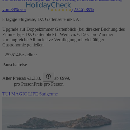
von 89% vor
(2346)
89%
8-tägige Flugreise, DZ Gartenseite inkl. AI
Upgrade auf Doppelzimmer Gartenblick (bei direkter Buchung des
Zimmertyps DZ Gartenblick) - Wert: ca. € 150,- pro Zimmer
Umfangreiche All Inclusive Verpflegung mit vielfältiger
Gastronomie genießen
253514
Bestellnr.:
Pauschalreise
Alter Preis
ab €
1.333,-
ab €
999,-
pro Person
Preis pro Person
TUI MAGIC LIFE Sarigerme