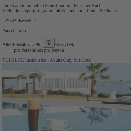
Direkt am traumhaften Sandstrand in idyllischer Bucht
Vielfältiges Sportprogramm mit Wassersport, Tennis & Fitness
253539
Bestellnr.:
Pauschalreise
Alter Preis
ab €
1.299,-
ab €
1.199,-
pro Person
Preis pro Person
TUI BLUE Insula Alba - Adults Only Stil-Hotel