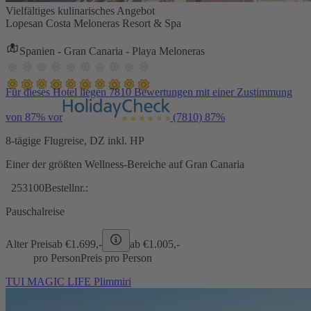
Vielfältiges kulinarisches Angebot
Lopesan Costa Meloneras Resort & Spa
Spanien - Gran Canaria - Playa Meloneras
Für dieses Hotel liegen 7810 Bewertungen mit einer Zustimmung
von 87% vor
(7810)
87%
8-tägige Flugreise, DZ inkl. HP
Einer der größten Wellness-Bereiche auf Gran Canaria
253100
Bestellnr.:
Pauschalreise
Alter Preis
ab €
1.699,-
ab €
1.005,-
pro Person
Preis pro Person
TUI MAGIC LIFE Plimmiri