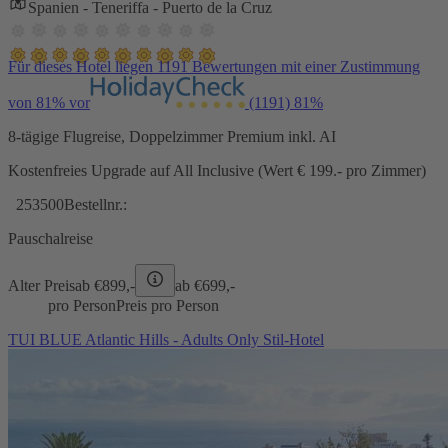
Spanien - Teneriffa - Puerto de la Cruz
Für dieses Hotel liegen 1191 Bewertungen mit einer Zustimmung
von 81% vor
(1191)
81%
8-tägige Flugreise, Doppelzimmer Premium inkl. AI
Kostenfreies Upgrade auf All Inclusive (Wert € 199.- pro Zimmer)
253500
Bestellnr.:
Pauschalreise
Alter Preis
ab €
899,-
ab €
699,-
pro Person
Preis pro Person
TUI BLUE Atlantic Hills - Adults Only Stil-Hotel