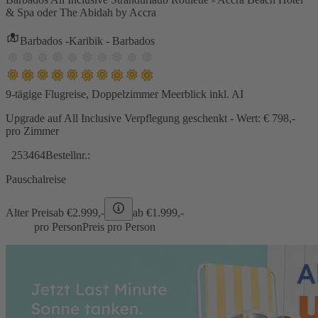
& Spa oder The Abidah by Accra
Barbados -Karibik - Barbados
9-tägige Flugreise, Doppelzimmer Meerblick inkl. AI
Upgrade auf All Inclusive Verpflegung geschenkt - Wert: € 798,-
pro Zimmer
253464
Bestellnr.:
Pauschalreise
Alter Preis
ab €
2.999,-
ab €
1.999,-
pro Person
Preis pro Person