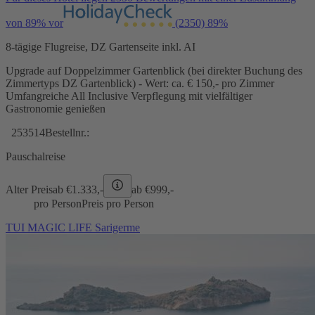
von 89% vor
(2350)
89%
8-tägige Flugreise, DZ Gartenseite inkl. AI
Upgrade auf Doppelzimmer Gartenblick (bei direkter Buchung des
Zimmertyps DZ Gartenblick) - Wert: ca. € 150,- pro Zimmer
Umfangreiche All Inclusive Verpflegung mit vielfältiger
Gastronomie genießen
253514
Bestellnr.:
Pauschalreise
Alter Preis
ab €
1.333,-
ab €
999,-
pro Person
Preis pro Person
TUI MAGIC LIFE Sarigerme