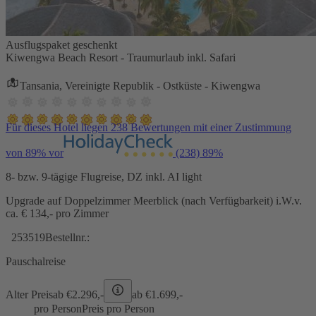
Ausflugspaket geschenkt
Kiwengwa Beach Resort - Traumurlaub inkl. Safari
Tansania, Vereinigte Republik - Ostküste - Kiwengwa
Für dieses Hotel liegen 238 Bewertungen mit einer Zustimmung
von 89% vor
(238)
89%
8- bzw. 9-tägige Flugreise, DZ inkl. AI light
Upgrade auf Doppelzimmer Meerblick (nach Verfügbarkeit) i.W.v.
ca. € 134,- pro Zimmer
253519
Bestellnr.:
Pauschalreise
Alter Preis
ab €
2.296,-
ab €
1.699,-
pro Person
Preis pro Person