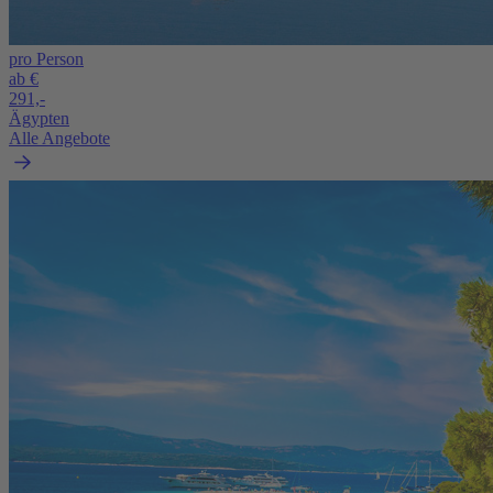
pro Person
ab €
291,-
Ägypten
Alle Angebote