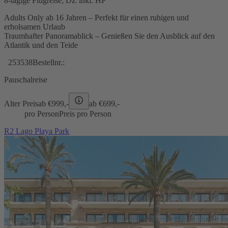
8-tägige Flugreise, DZ inkl. HP
Adults Only ab 16 Jahren – Perfekt für einen ruhigen und
erholsamen Urlaub
Traumhafter Panoramablick – Genießen Sie den Ausblick auf den
Atlantik und den Teide
253538
Bestellnr.:
Pauschalreise
Alter Preis
ab €
999,-
ab €
699,-
pro Person
Preis pro Person
R2 Lago Playa Park