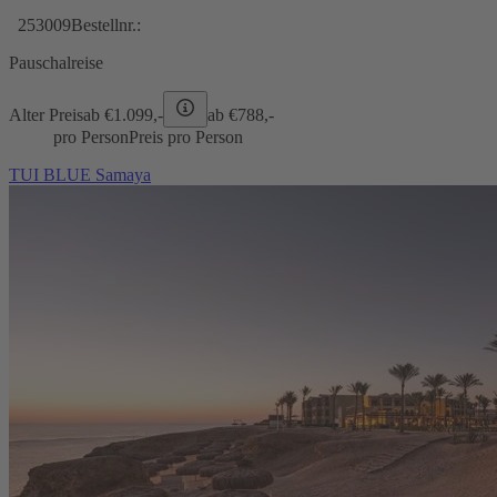
253009
Bestellnr.:
Pauschalreise
Alter Preis
ab €
1.099,-
ab €
788,-
pro Person
Preis pro Person
TUI BLUE Samaya