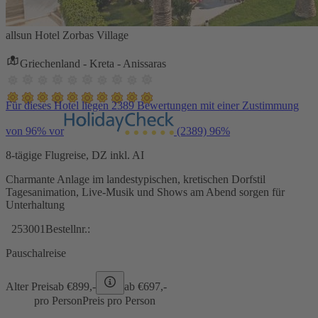
allsun Hotel Zorbas Village
Griechenland - Kreta - Anissaras
Für dieses Hotel liegen 2389 Bewertungen mit einer Zustimmung
von 96% vor
(2389)
96%
8-tägige Flugreise, DZ inkl. AI
Charmante Anlage im landestypischen, kretischen Dorfstil
Tagesanimation, Live-Musik und Shows am Abend sorgen für
Unterhaltung
253001
Bestellnr.:
Pauschalreise
Alter Preis
ab €
899,-
ab €
697,-
pro Person
Preis pro Person