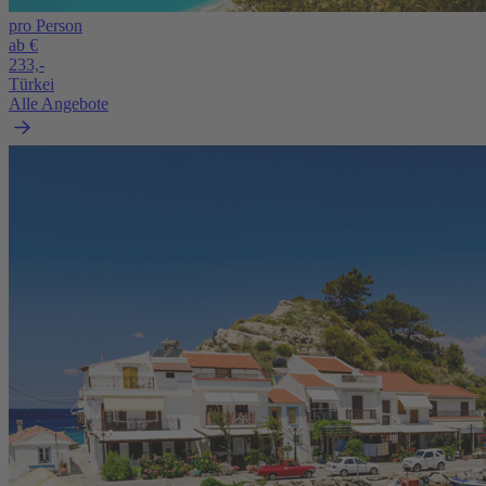
pro Person
ab €
233,-
Türkei
Alle Angebote