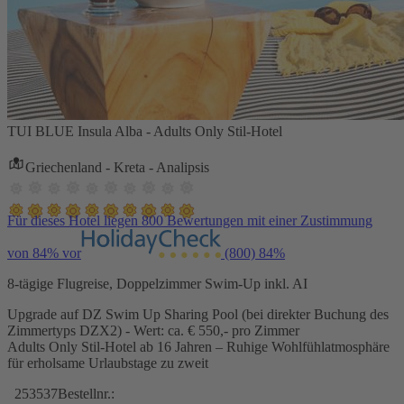
TUI BLUE Insula Alba - Adults Only Stil-Hotel
Griechenland - Kreta - Analipsis
Für dieses Hotel liegen 800 Bewertungen mit einer Zustimmung
von 84% vor
(800)
84%
8-tägige Flugreise, Doppelzimmer Swim-Up inkl. AI
Upgrade auf DZ Swim Up Sharing Pool (bei direkter Buchung des
Zimmertyps DZX2) - Wert: ca. € 550,- pro Zimmer
Adults Only Stil-Hotel ab 16 Jahren – Ruhige Wohlfühlatmosphäre
für erholsame Urlaubstage zu zweit
253537
Bestellnr.: