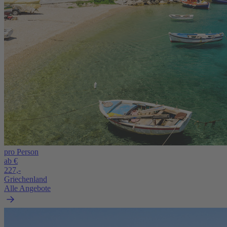
pro Person
ab €
227,-
Griechenland
Alle Angebote