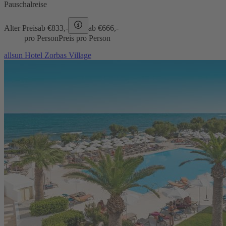
Pauschalreise
Alter Preis
ab €
833,-
ab €
666,-
pro Person
Preis pro Person
allsun Hotel Zorbas Village