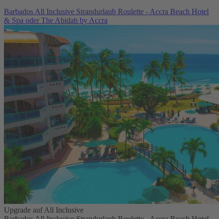
Barbados All Inclusive Strandurlaub Roulette - Accra Beach Hotel
& Spa oder The Abidah by Accra
Upgrade auf All Inclusive
Barbados All Inclusive Strandurlaub Roulette - Accra Beach Hotel