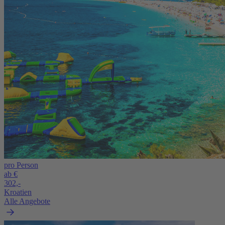
pro Person
ab €
302,-
Kroatien
Alle Angebote