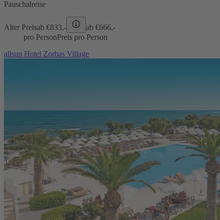
Pauschalreise
Alter Preis
ab €
833,-
ab €
666,-
pro Person
Preis pro Person
allsun Hotel Zorbas Village