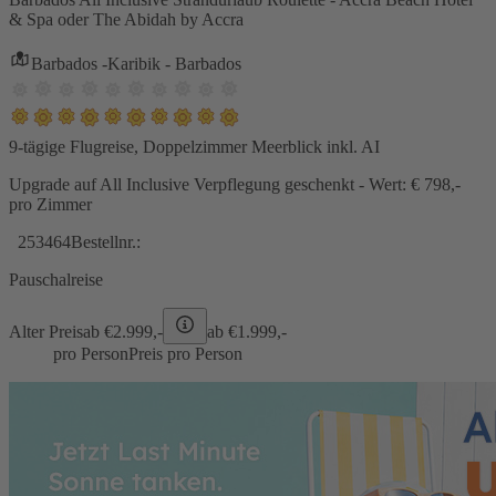
& Spa oder The Abidah by Accra
Barbados -Karibik - Barbados
9-tägige Flugreise, Doppelzimmer Meerblick inkl. AI
Upgrade auf All Inclusive Verpflegung geschenkt - Wert: € 798,-
pro Zimmer
253464
Bestellnr.:
Pauschalreise
Alter Preis
ab €
2.999,-
ab €
1.999,-
pro Person
Preis pro Person