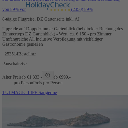
von 89% vor
(2350)
89%
8-tägige Flugreise, DZ Gartenseite inkl. AI
Upgrade auf Doppelzimmer Gartenblick (bei direkter Buchung des
Zimmertyps DZ Gartenblick) - Wert: ca. € 150,- pro Zimmer
Umfangreiche All Inclusive Verpflegung mit vielfältiger
Gastronomie genießen
253514
Bestellnr.:
Pauschalreise
Alter Preis
ab €
1.333,-
ab €
999,-
pro Person
Preis pro Person
TUI MAGIC LIFE Sarigerme