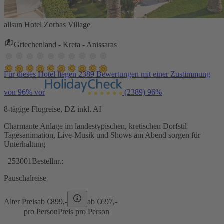
allsun Hotel Zorbas Village
Griechenland - Kreta - Anissaras
Für dieses Hotel liegen 2389 Bewertungen mit einer Zustimmung
von 96% vor
(2389)
96%
8-tägige Flugreise, DZ inkl. AI
Charmante Anlage im landestypischen, kretischen Dorfstil
Tagesanimation, Live-Musik und Shows am Abend sorgen für
Unterhaltung
253001
Bestellnr.:
Pauschalreise
Alter Preis
ab €
899,-
ab €
697,-
pro Person
Preis pro Person