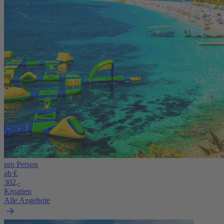
pro Person
ab €
302,-
Kroatien
Alle Angebote