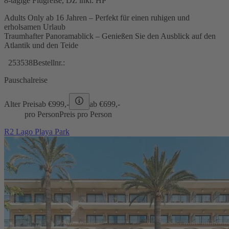
8-tägige Flugreise, DZ inkl. HP
Adults Only ab 16 Jahren – Perfekt für einen ruhigen und
erholsamen Urlaub
Traumhafter Panoramablick – Genießen Sie den Ausblick auf den
Atlantik und den Teide
253538
Bestellnr.:
Pauschalreise
Alter Preis
ab €
999,-
ab €
699,-
pro Person
Preis pro Person
R2 Lago Playa Park