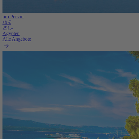
pro Person
ab €
291,-
Ägypten
Alle Angebote