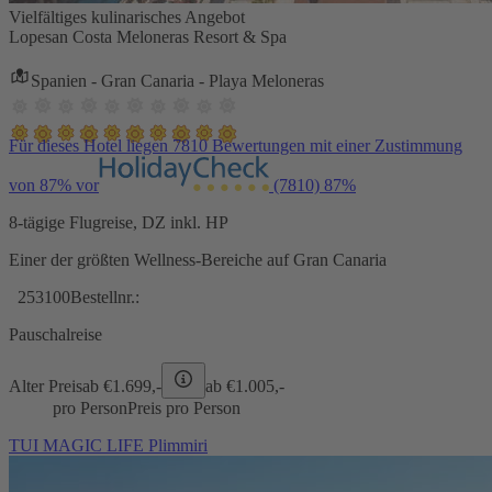
Vielfältiges kulinarisches Angebot
Lopesan Costa Meloneras Resort & Spa
Spanien - Gran Canaria - Playa Meloneras
Für dieses Hotel liegen 7810 Bewertungen mit einer Zustimmung
von 87% vor
(7810)
87%
8-tägige Flugreise, DZ inkl. HP
Einer der größten Wellness-Bereiche auf Gran Canaria
253100
Bestellnr.:
Pauschalreise
Alter Preis
ab €
1.699,-
ab €
1.005,-
pro Person
Preis pro Person
TUI MAGIC LIFE Plimmiri