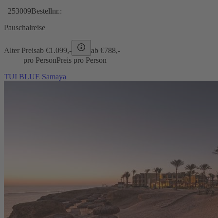
253009
Bestellnr.:
Pauschalreise
Alter Preis
ab €
1.099,-
ab €
788,-
pro Person
Preis pro Person
TUI BLUE Samaya