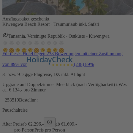
Ausflugspaket geschenkt
Kiwengwa Beach Resort - Traumurlaub inkl. Safari
Tansania, Vereinigte Republik - Ostküste - Kiwengwa
Für dieses Hotel liegen 238 Bewertungen mit einer Zustimmung
von 89% vor
(238)
89%
8- bzw. 9-tägige Flugreise, DZ inkl. AI light
Upgrade auf Doppelzimmer Meerblick (nach Verfügbarkeit) i.W.v.
ca. € 134,- pro Zimmer
253519
Bestellnr.:
Pauschalreise
Alter Preis
ab €
2.296,-
ab €
1.699,-
pro Person
Preis pro Person