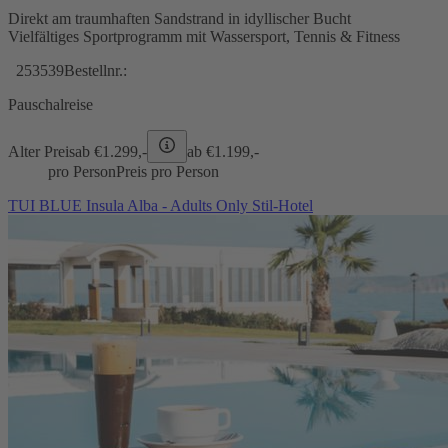
Direkt am traumhaften Sandstrand in idyllischer Bucht
Vielfältiges Sportprogramm mit Wassersport, Tennis & Fitness
253539
Bestellnr.:
Pauschalreise
Alter Preis
ab €
1.299,-
ab €
1.199,-
pro Person
Preis pro Person
TUI BLUE Insula Alba - Adults Only Stil-Hotel