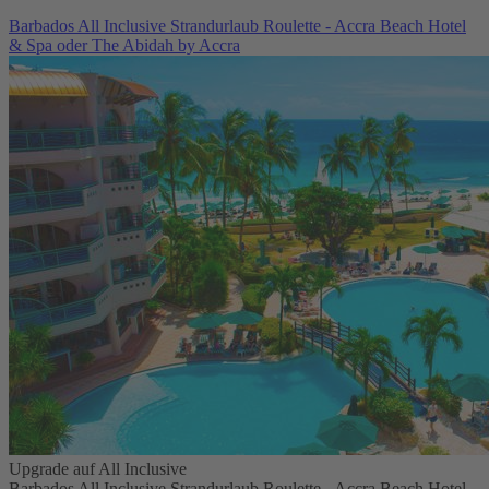
Barbados All Inclusive Strandurlaub Roulette - Accra Beach Hotel
& Spa oder The Abidah by Accra
Upgrade auf All Inclusive
Barbados All Inclusive Strandurlaub Roulette - Accra Beach Hotel