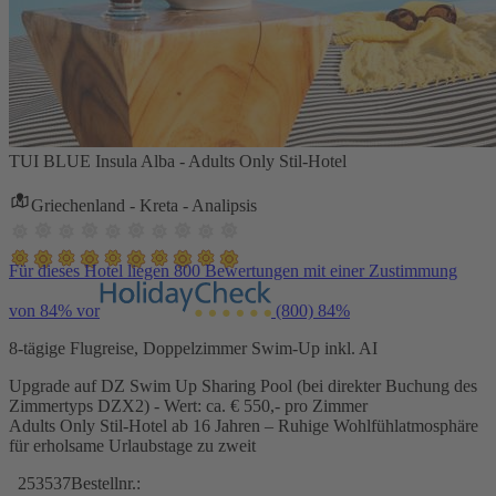
TUI BLUE Insula Alba - Adults Only Stil-Hotel
Griechenland - Kreta - Analipsis
Für dieses Hotel liegen 800 Bewertungen mit einer Zustimmung
von 84% vor
(800)
84%
8-tägige Flugreise, Doppelzimmer Swim-Up inkl. AI
Upgrade auf DZ Swim Up Sharing Pool (bei direkter Buchung des
Zimmertyps DZX2) - Wert: ca. € 550,- pro Zimmer
Adults Only Stil-Hotel ab 16 Jahren – Ruhige Wohlfühlatmosphäre
für erholsame Urlaubstage zu zweit
253537
Bestellnr.: