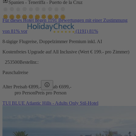
Spanien - Teneriffa - Puerto de la Cruz
Für dieses Hotel liegen 1191 Bewertungen mit einer Zustimmung
von 81% vor
(1191)
81%
8-tägige Flugreise, Doppelzimmer Premium inkl. AI
Kostenfreies Upgrade auf All Inclusive (Wert € 199.- pro Zimmer)
253500
Bestellnr.:
Pauschalreise
Alter Preis
ab €
899,-
ab €
699,-
pro Person
Preis pro Person
TUI BLUE Atlantic Hills - Adults Only Stil-Hotel