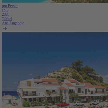
pro Person
ab €
233,-
Türkei
Alle Angebote