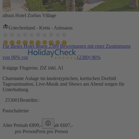
allsun Hotel Zorbas Village
Griechenland - Kreta - Anissaras
Für dieses Hotel liegen 2389 Bewertungen mit einer Zustimmung
von 96% vor
(2389)
96%
8-tägige Flugreise, DZ inkl. AI
Charmante Anlage im landestypischen, kretischen Dorfstil
Tagesanimation, Live-Musik und Shows am Abend sorgen für
Unterhaltung
253001
Bestellnr.:
Pauschalreise
Alter Preis
ab €
899,-
ab €
697,-
pro Person
Preis pro Person