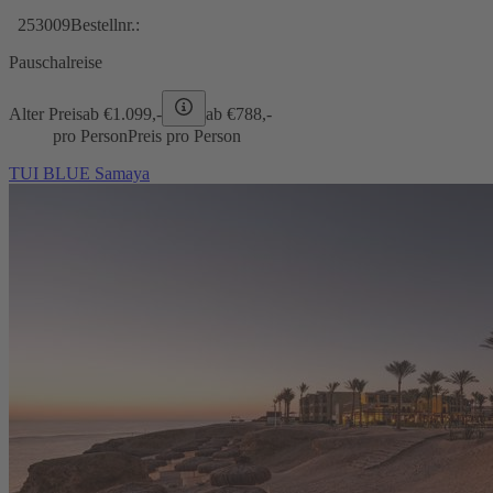
253009
Bestellnr.:
Pauschalreise
Alter Preis
ab €
1.099,-
ab €
788,-
pro Person
Preis pro Person
TUI BLUE Samaya