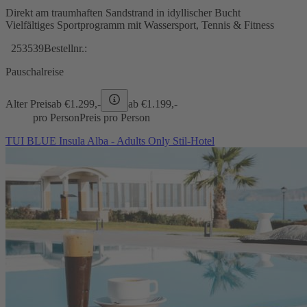
Direkt am traumhaften Sandstrand in idyllischer Bucht
Vielfältiges Sportprogramm mit Wassersport, Tennis & Fitness
253539
Bestellnr.:
Pauschalreise
Alter Preis
ab €
1.299,-
ab €
1.199,-
pro Person
Preis pro Person
TUI BLUE Insula Alba - Adults Only Stil-Hotel