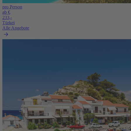
pro Person
ab €
233,-
Türkei
Alle Angebote