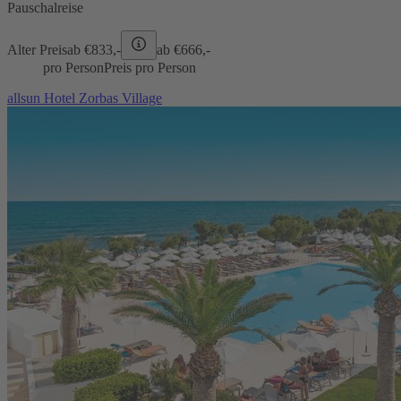
Pauschalreise
Alter Preis
ab €
833,-
ab €
666,-
pro Person
Preis pro Person
allsun Hotel Zorbas Village