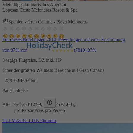
Vielfältiges kulinarisches Angebot
Lopesan Costa Meloneras Resort & Spa
Spanien - Gran Canaria - Playa Meloneras
Für dieses Hotel liegen 7810 Bewertungen mit einer Zustimmung
von 87% vor
(7810)
87%
8-tägige Flugreise, DZ inkl. HP
Einer der größten Wellness-Bereiche auf Gran Canaria
253100
Bestellnr.:
Pauschalreise
Alter Preis
ab €
1.699,-
ab €
1.005,-
pro Person
Preis pro Person
TUI MAGIC LIFE Plimmiri