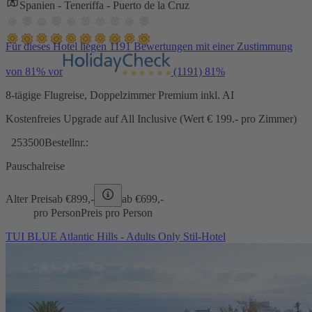
Spanien - Teneriffa - Puerto de la Cruz
Für dieses Hotel liegen 1191 Bewertungen mit einer Zustimmung
von 81% vor
(1191)
81%
8-tägige Flugreise, Doppelzimmer Premium inkl. AI
Kostenfreies Upgrade auf All Inclusive (Wert € 199.- pro Zimmer)
253500
Bestellnr.:
Pauschalreise
Alter Preis
ab €
899,-
ab €
699,-
pro Person
Preis pro Person
TUI BLUE Atlantic Hills - Adults Only Stil-Hotel