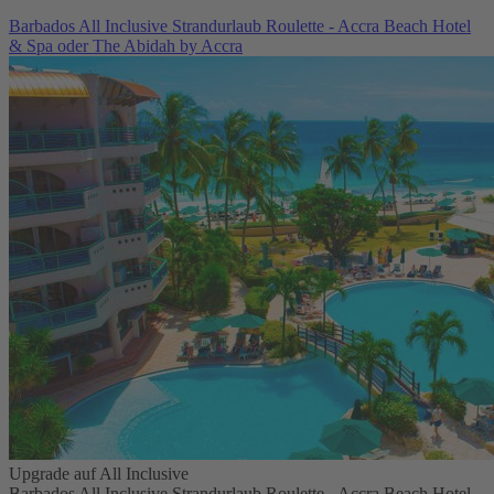
Barbados All Inclusive Strandurlaub Roulette - Accra Beach Hotel
& Spa oder The Abidah by Accra
Upgrade auf All Inclusive
Barbados All Inclusive Strandurlaub Roulette - Accra Beach Hotel