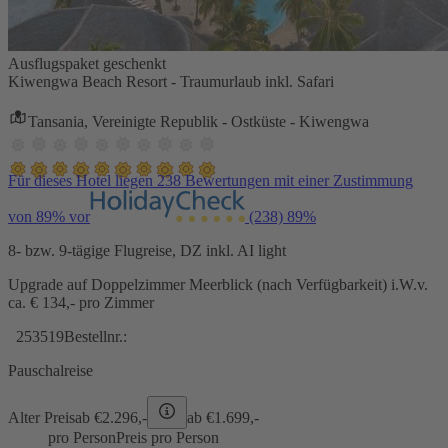
Ausflugspaket geschenkt
Kiwengwa Beach Resort - Traumurlaub inkl. Safari
Tansania, Vereinigte Republik - Ostküste - Kiwengwa
Für dieses Hotel liegen 238 Bewertungen mit einer Zustimmung
von 89% vor
(238)
89%
8- bzw. 9-tägige Flugreise, DZ inkl. AI light
Upgrade auf Doppelzimmer Meerblick (nach Verfügbarkeit) i.W.v.
ca. € 134,- pro Zimmer
253519
Bestellnr.:
Pauschalreise
Alter Preis
ab €
2.296,-
ab €
1.699,-
pro Person
Preis pro Person