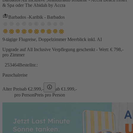
& Spa oder The Abidah by Accra
Barbados -Karibik - Barbados
9-tägige Flugreise, Doppelzimmer Meerblick inkl. AI
Upgrade auf All Inclusive Verpflegung geschenkt - Wert: € 798,-
pro Zimmer
253464
Bestellnr.:
Pauschalreise
Alter Preis
ab €
2.999,-
ab €
1.999,-
pro Person
Preis pro Person