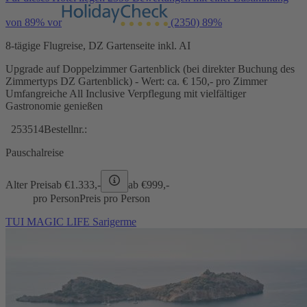
von 89% vor
(2350)
89%
8-tägige Flugreise, DZ Gartenseite inkl. AI
Upgrade auf Doppelzimmer Gartenblick (bei direkter Buchung des
Zimmertyps DZ Gartenblick) - Wert: ca. € 150,- pro Zimmer
Umfangreiche All Inclusive Verpflegung mit vielfältiger
Gastronomie genießen
253514
Bestellnr.:
Pauschalreise
Alter Preis
ab €
1.333,-
ab €
999,-
pro Person
Preis pro Person
TUI MAGIC LIFE Sarigerme