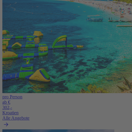
pro Person
ab €
302,-
Kroatien
Alle Angebote