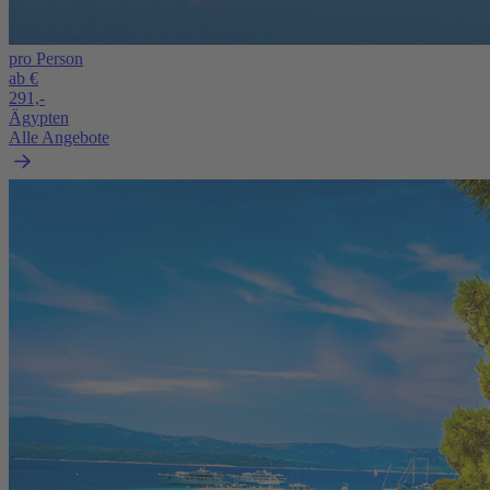
pro Person
ab €
291,-
Ägypten
Alle Angebote