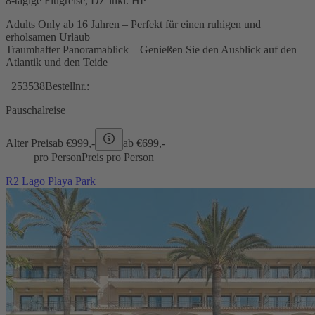
8-tägige Flugreise, DZ inkl. HP
Adults Only ab 16 Jahren – Perfekt für einen ruhigen und
erholsamen Urlaub
Traumhafter Panoramablick – Genießen Sie den Ausblick auf den
Atlantik und den Teide
253538
Bestellnr.:
Pauschalreise
Alter Preis
ab €
999,-
ab €
699,-
pro Person
Preis pro Person
R2 Lago Playa Park