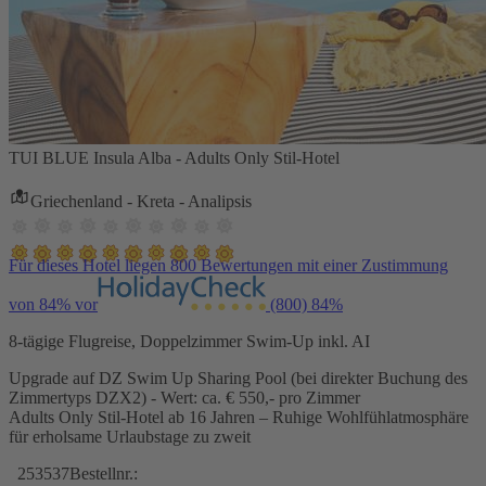
TUI BLUE Insula Alba - Adults Only Stil-Hotel
Griechenland - Kreta - Analipsis
Für dieses Hotel liegen 800 Bewertungen mit einer Zustimmung
von 84% vor
(800)
84%
8-tägige Flugreise, Doppelzimmer Swim-Up inkl. AI
Upgrade auf DZ Swim Up Sharing Pool (bei direkter Buchung des
Zimmertyps DZX2) - Wert: ca. € 550,- pro Zimmer
Adults Only Stil-Hotel ab 16 Jahren – Ruhige Wohlfühlatmosphäre
für erholsame Urlaubstage zu zweit
253537
Bestellnr.: