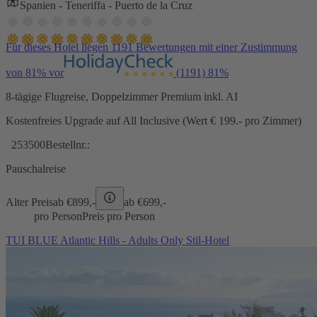
Spanien - Teneriffa - Puerto de la Cruz
Für dieses Hotel liegen 1191 Bewertungen mit einer Zustimmung
von 81% vor
(1191)
81%
8-tägige Flugreise, Doppelzimmer Premium inkl. AI
Kostenfreies Upgrade auf All Inclusive (Wert € 199.- pro Zimmer)
253500
Bestellnr.:
Pauschalreise
Alter Preis
ab €
899,-
ab €
699,-
pro Person
Preis pro Person
TUI BLUE Atlantic Hills - Adults Only Stil-Hotel