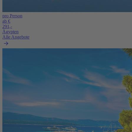
pro Person
ab €
291,-
Ägypten
Alle Angebote