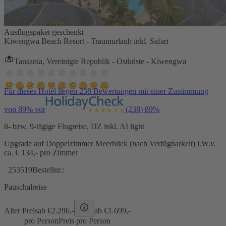
Ausflugspaket geschenkt
Kiwengwa Beach Resort - Traumurlaub inkl. Safari
Tansania, Vereinigte Republik - Ostküste - Kiwengwa
Für dieses Hotel liegen 238 Bewertungen mit einer Zustimmung
von 89% vor
(238)
89%
8- bzw. 9-tägige Flugreise, DZ inkl. AI light
Upgrade auf Doppelzimmer Meerblick (nach Verfügbarkeit) i.W.v.
ca. € 134,- pro Zimmer
253519
Bestellnr.:
Pauschalreise
Alter Preis
ab €
2.296,-
ab €
1.699,-
pro Person
Preis pro Person