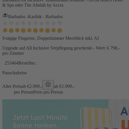
& Spa oder The Abidah by Accra
Barbados -Karibik - Barbados
9-tägige Flugreise, Doppelzimmer Meerblick inkl. AI
Upgrade auf All Inclusive Verpflegung geschenkt - Wert: € 798,-
pro Zimmer
253464
Bestellnr.:
Pauschalreise
Alter Preis
ab €
2.999,-
ab €
1.999,-
pro Person
Preis pro Person