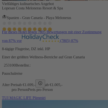
Vielfältiges kulinarisches Angebot
Lopesan Costa Meloneras Resort & Spa
Spanien - Gran Canaria - Playa Meloneras
Für dieses Hotel liegen 7805 Bewertungen mit einer Zustimmung
von 87% vor
(7805)
87%
8-tägige Flugreise, DZ inkl. HP
Einer der größten Wellness-Bereiche auf Gran Canaria
253100
Bestellnr.:
Pauschalreise
Alter Preis
ab €
1.699,-
ab €
1.005,-
pro Person
Preis pro Person
TUI MAGIC LIFE Plimmiri