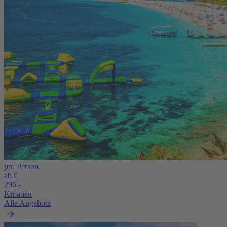
pro Person
ab €
296,-
Kroatien
Alle Angebote