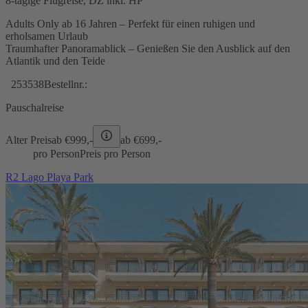
8-tägige Flugreise, DZ inkl. HP
Adults Only ab 16 Jahren – Perfekt für einen ruhigen und
erholsamen Urlaub
Traumhafter Panoramablick – Genießen Sie den Ausblick auf den
Atlantik und den Teide
253538
Bestellnr.:
Pauschalreise
Alter Preis
ab €
999,-
ab €
699,-
pro Person
Preis pro Person
R2 Lago Playa Park