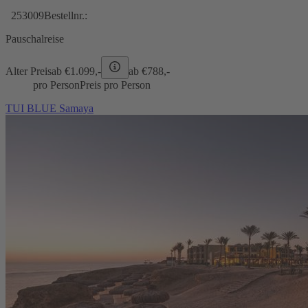
253009
Bestellnr.:
Pauschalreise
Alter Preis
ab €
1.099,-
ab €
788,-
pro Person
Preis pro Person
TUI BLUE Samaya