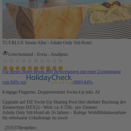
TUI BLUE Insula Alba - Adults Only Stil-Hotel
Griechenland - Kreta - Analipsis
Für dieses Hotel liegen 800 Bewertungen mit einer Zustimmung
von 84% vor
(800)
84%
8-tägige Flugreise, Doppelzimmer Swim-Up inkl. AI
Upgrade auf DZ Swim Up Sharing Pool (bei direkter Buchung des
Zimmertyps DZX2) - Wert: ca. € 550,- pro Zimmer
Adults Only Stil-Hotel ab 16 Jahren – Ruhige Wohlfühlatmosphäre
für erholsame Urlaubstage zu zweit
253537
Bestellnr.: