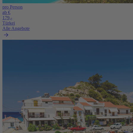
pro Person
ab €
179,-
Türkei
Alle Angebote