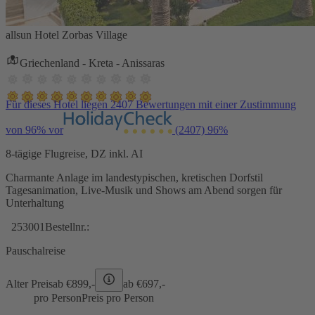
allsun Hotel Zorbas Village
Griechenland - Kreta - Anissaras
Für dieses Hotel liegen 2407 Bewertungen mit einer Zustimmung
von 96% vor
(2407)
96%
8-tägige Flugreise, DZ inkl. AI
Charmante Anlage im landestypischen, kretischen Dorfstil
Tagesanimation, Live-Musik und Shows am Abend sorgen für
Unterhaltung
253001
Bestellnr.:
Pauschalreise
Alter Preis
ab €
899,-
ab €
697,-
pro Person
Preis pro Person