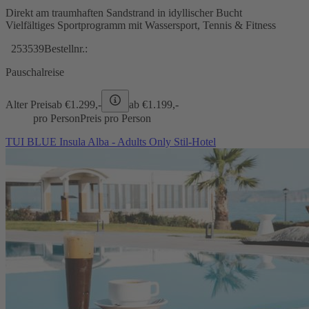
Direkt am traumhaften Sandstrand in idyllischer Bucht
Vielfältiges Sportprogramm mit Wassersport, Tennis & Fitness
253539
Bestellnr.:
Pauschalreise
Alter Preis
ab €
1.299,-
ab €
1.199,-
pro Person
Preis pro Person
TUI BLUE Insula Alba - Adults Only Stil-Hotel