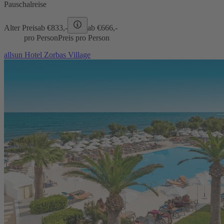
Pauschalreise
Alter Preis
ab €
833,-
ab €
666,-
pro Person
Preis pro Person
allsun Hotel Zorbas Village