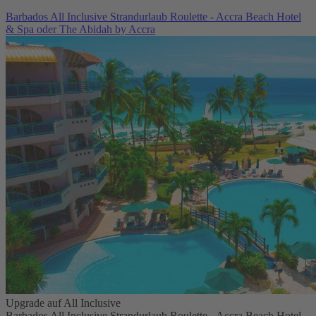
Barbados All Inclusive Strandurlaub Roulette - Accra Beach Hotel
& Spa oder The Abidah by Accra
Upgrade auf All Inclusive
Barbados All Inclusive Strandurlaub Roulette - Accra Beach Hotel