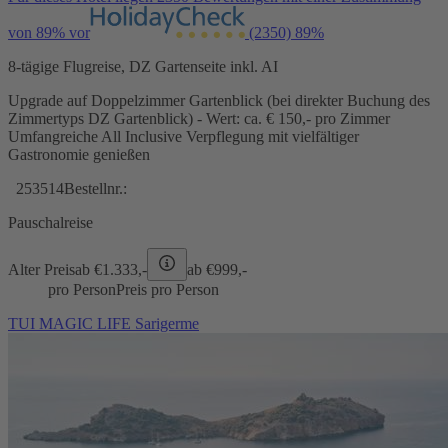
von 89% vor
(2350)
89%
8-tägige Flugreise, DZ Gartenseite inkl. AI
Upgrade auf Doppelzimmer Gartenblick (bei direkter Buchung des
Zimmertyps DZ Gartenblick) - Wert: ca. € 150,- pro Zimmer
Umfangreiche All Inclusive Verpflegung mit vielfältiger
Gastronomie genießen
253514
Bestellnr.:
Pauschalreise
Alter Preis
ab €
1.333,-
ab €
999,-
pro Person
Preis pro Person
TUI MAGIC LIFE Sarigerme