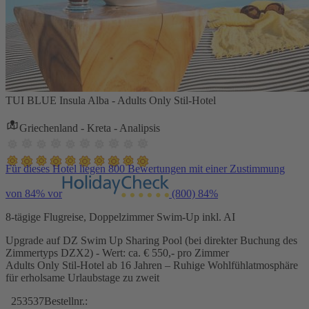
TUI BLUE Insula Alba - Adults Only Stil-Hotel
Griechenland - Kreta - Analipsis
Für dieses Hotel liegen 800 Bewertungen mit einer Zustimmung
von 84% vor
(800)
84%
8-tägige Flugreise, Doppelzimmer Swim-Up inkl. AI
Upgrade auf DZ Swim Up Sharing Pool (bei direkter Buchung des
Zimmertyps DZX2) - Wert: ca. € 550,- pro Zimmer
Adults Only Stil-Hotel ab 16 Jahren – Ruhige Wohlfühlatmosphäre
für erholsame Urlaubstage zu zweit
253537
Bestellnr.: