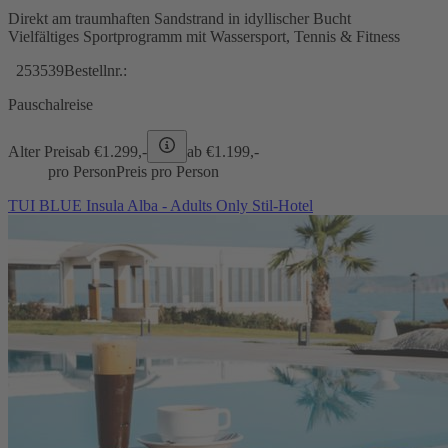
Direkt am traumhaften Sandstrand in idyllischer Bucht
Vielfältiges Sportprogramm mit Wassersport, Tennis & Fitness
253539
Bestellnr.:
Pauschalreise
Alter Preis
ab €
1.299,-
ab €
1.199,-
pro Person
Preis pro Person
TUI BLUE Insula Alba - Adults Only Stil-Hotel