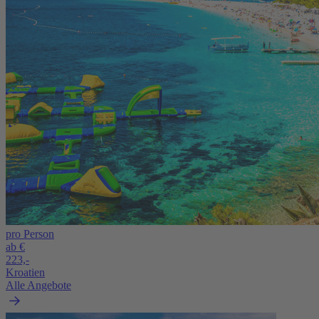
pro Person
ab €
223,-
Kroatien
Alle Angebote