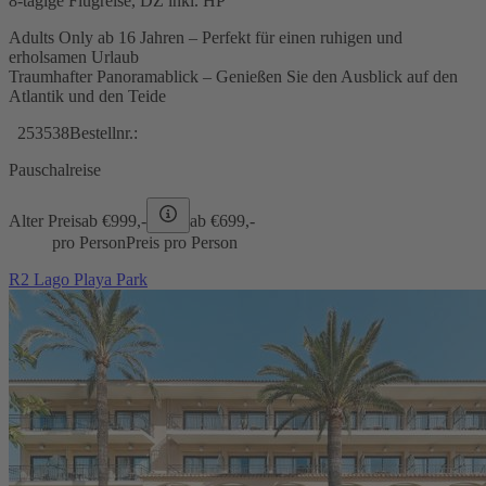
8-tägige Flugreise, DZ inkl. HP
Adults Only ab 16 Jahren – Perfekt für einen ruhigen und
erholsamen Urlaub
Traumhafter Panoramablick – Genießen Sie den Ausblick auf den
Atlantik und den Teide
253538
Bestellnr.:
Pauschalreise
Alter Preis
ab €
999,-
ab €
699,-
pro Person
Preis pro Person
R2 Lago Playa Park