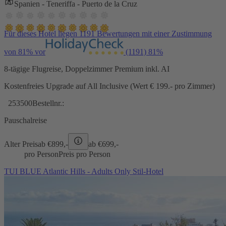
Spanien - Teneriffa - Puerto de la Cruz
Für dieses Hotel liegen 1191 Bewertungen mit einer Zustimmung
von 81% vor
(1191)
81%
8-tägige Flugreise, Doppelzimmer Premium inkl. AI
Kostenfreies Upgrade auf All Inclusive (Wert € 199.- pro Zimmer)
253500
Bestellnr.:
Pauschalreise
Alter Preis
ab €
899,-
ab €
699,-
pro Person
Preis pro Person
TUI BLUE Atlantic Hills - Adults Only Stil-Hotel