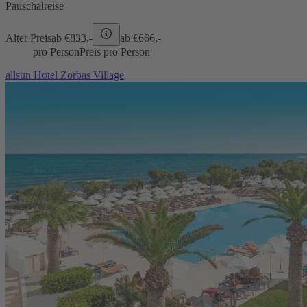
Pauschalreise
Alter Preis
ab €
833,-
ab €
666,-
pro Person
Preis pro Person
allsun Hotel Zorbas Village