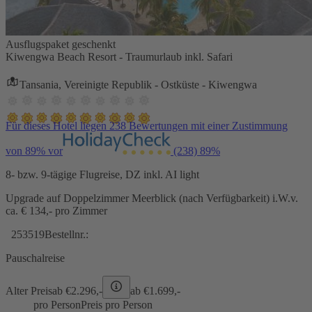
Ausflugspaket geschenkt
Kiwengwa Beach Resort - Traumurlaub inkl. Safari
Tansania, Vereinigte Republik - Ostküste - Kiwengwa
Für dieses Hotel liegen 238 Bewertungen mit einer Zustimmung
von 89% vor
(238)
89%
8- bzw. 9-tägige Flugreise, DZ inkl. AI light
Upgrade auf Doppelzimmer Meerblick (nach Verfügbarkeit) i.W.v.
ca. € 134,- pro Zimmer
253519
Bestellnr.:
Pauschalreise
Alter Preis
ab €
2.296,-
ab €
1.699,-
pro Person
Preis pro Person