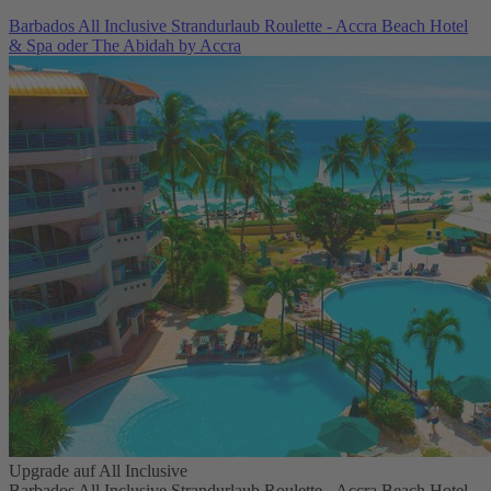
Barbados All Inclusive Strandurlaub Roulette - Accra Beach Hotel
& Spa oder The Abidah by Accra
Upgrade auf All Inclusive
Barbados All Inclusive Strandurlaub Roulette - Accra Beach Hotel