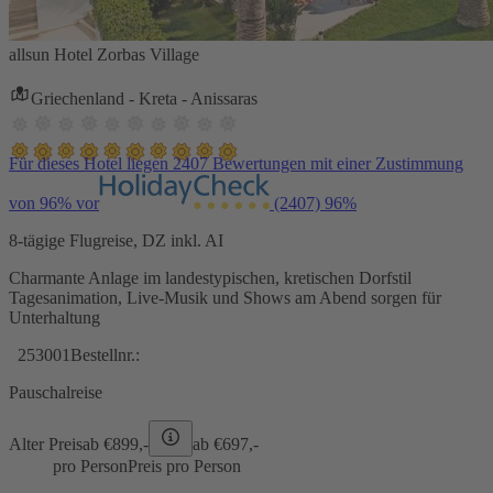
allsun Hotel Zorbas Village
Griechenland - Kreta - Anissaras
Für dieses Hotel liegen 2407 Bewertungen mit einer Zustimmung
von 96% vor
(2407)
96%
8-tägige Flugreise, DZ inkl. AI
Charmante Anlage im landestypischen, kretischen Dorfstil
Tagesanimation, Live-Musik und Shows am Abend sorgen für
Unterhaltung
253001
Bestellnr.:
Pauschalreise
Alter Preis
ab €
899,-
ab €
697,-
pro Person
Preis pro Person