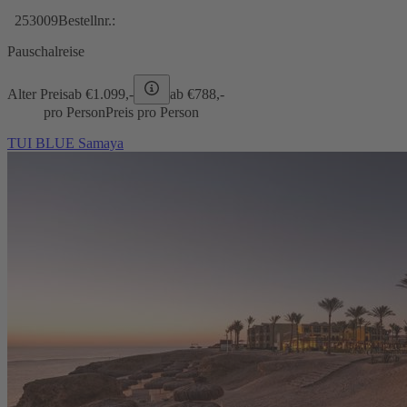
253009
Bestellnr.:
Pauschalreise
Alter Preis
ab €
1.099,-
ab €
788,-
pro Person
Preis pro Person
TUI BLUE Samaya