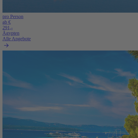
pro Person
ab €
291,-
Ägypten
Alle Angebote