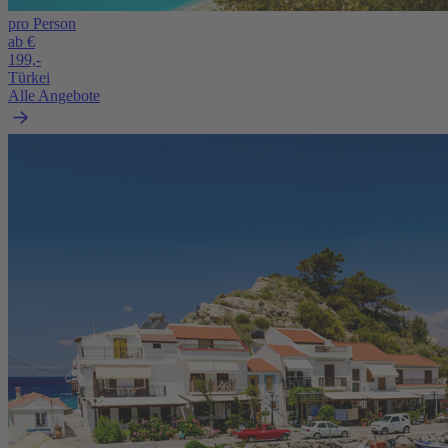
pro Person
ab €
199,-
Türkei
Alle Angebote