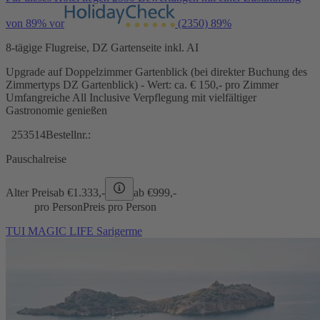
von 89% vor
(2350)
89%
8-tägige Flugreise, DZ Gartenseite inkl. AI
Upgrade auf Doppelzimmer Gartenblick (bei direkter Buchung des
Zimmertyps DZ Gartenblick) - Wert: ca. € 150,- pro Zimmer
Umfangreiche All Inclusive Verpflegung mit vielfältiger
Gastronomie genießen
253514
Bestellnr.:
Pauschalreise
Alter Preis
ab €
1.333,-
ab €
999,-
pro Person
Preis pro Person
TUI MAGIC LIFE Sarigerme