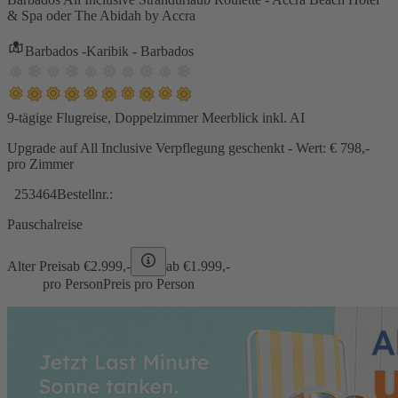
& Spa oder The Abidah by Accra
Barbados -Karibik - Barbados
9-tägige Flugreise, Doppelzimmer Meerblick inkl. AI
Upgrade auf All Inclusive Verpflegung geschenkt - Wert: € 798,-
pro Zimmer
253464
Bestellnr.:
Pauschalreise
Alter Preis
ab €
2.999,-
ab €
1.999,-
pro Person
Preis pro Person