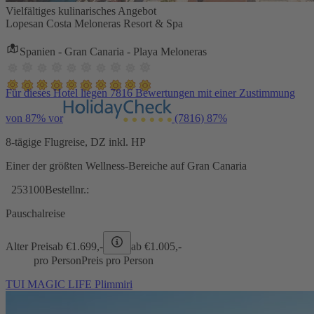
Vielfältiges kulinarisches Angebot
Lopesan Costa Meloneras Resort & Spa
Spanien - Gran Canaria - Playa Meloneras
Für dieses Hotel liegen 7816 Bewertungen mit einer Zustimmung
von 87% vor
(7816)
87%
8-tägige Flugreise, DZ inkl. HP
Einer der größten Wellness-Bereiche auf Gran Canaria
253100
Bestellnr.:
Pauschalreise
Alter Preis
ab €
1.699,-
ab €
1.005,-
pro Person
Preis pro Person
TUI MAGIC LIFE Plimmiri