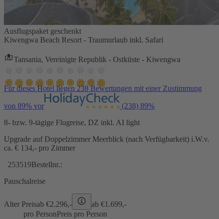
Ausflugspaket geschenkt
Kiwengwa Beach Resort - Traumurlaub inkl. Safari
Tansania, Vereinigte Republik - Ostküste - Kiwengwa
Für dieses Hotel liegen 238 Bewertungen mit einer Zustimmung
von 89% vor
(238)
89%
8- bzw. 9-tägige Flugreise, DZ inkl. AI light
Upgrade auf Doppelzimmer Meerblick (nach Verfügbarkeit) i.W.v.
ca. € 134,- pro Zimmer
253519
Bestellnr.:
Pauschalreise
Alter Preis
ab €
2.296,-
ab €
1.699,-
pro Person
Preis pro Person