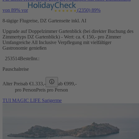
von 89% vor
(2350)
89%
8-tägige Flugreise, DZ Gartenseite inkl. AI
Upgrade auf Doppelzimmer Gartenblick (bei direkter Buchung des
Zimmertyps DZ Gartenblick) - Wert: ca. € 150,- pro Zimmer
Umfangreiche All Inclusive Verpflegung mit vielfältiger
Gastronomie genießen
253514
Bestellnr.:
Pauschalreise
Alter Preis
ab €
1.333,-
ab €
999,-
pro Person
Preis pro Person
TUI MAGIC LIFE Sarigerme