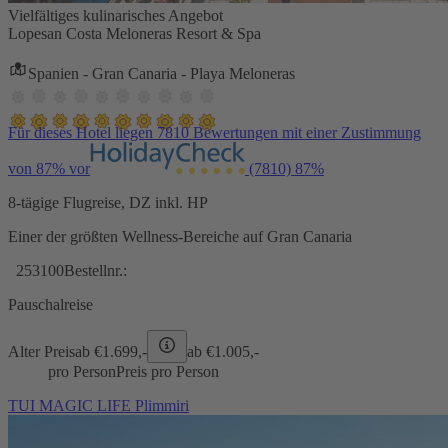
Vielfältiges kulinarisches Angebot
Lopesan Costa Meloneras Resort & Spa
Spanien - Gran Canaria - Playa Meloneras
Für dieses Hotel liegen 7810 Bewertungen mit einer Zustimmung
von 87% vor
(7810)
87%
8-tägige Flugreise, DZ inkl. HP
Einer der größten Wellness-Bereiche auf Gran Canaria
253100
Bestellnr.:
Pauschalreise
Alter Preis
ab €
1.699,-
ab €
1.005,-
pro Person
Preis pro Person
TUI MAGIC LIFE Plimmiri