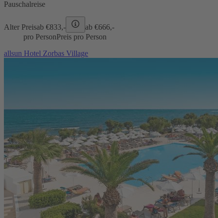
Pauschalreise
Alter Preis
ab €
833,-
ab €
666,-
pro Person
Preis pro Person
allsun Hotel Zorbas Village