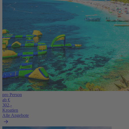
pro Person
ab €
302,-
Kroatien
Alle Angebote