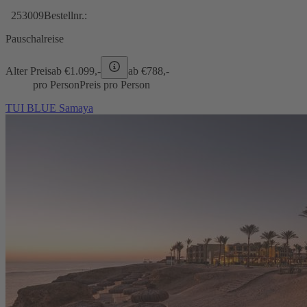
253009
Bestellnr.:
Pauschalreise
Alter Preis
ab €
1.099,-
ab €
788,-
pro Person
Preis pro Person
TUI BLUE Samaya