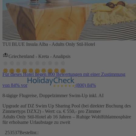
TUI BLUE Insula Alba - Adults Only Stil-Hotel
Griechenland - Kreta - Analipsis
Für dieses Hotel liegen 800 Bewertungen mit einer Zustimmung
von 84% vor
(800)
84%
8-tägige Flugreise, Doppelzimmer Swim-Up inkl. AI
Upgrade auf DZ Swim Up Sharing Pool (bei direkter Buchung des
Zimmertyps DZX2) - Wert: ca. € 550,- pro Zimmer
Adults Only Stil-Hotel ab 16 Jahren – Ruhige Wohlfühlatmosphäre
für erholsame Urlaubstage zu zweit
253537
Bestellnr.: