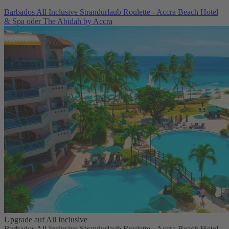
Barbados All Inclusive Strandurlaub Roulette - Accra Beach Hotel
& Spa oder The Abidah by Accra
Upgrade auf All Inclusive
Barbados All Inclusive Strandurlaub Roulette - Accra Beach Hotel