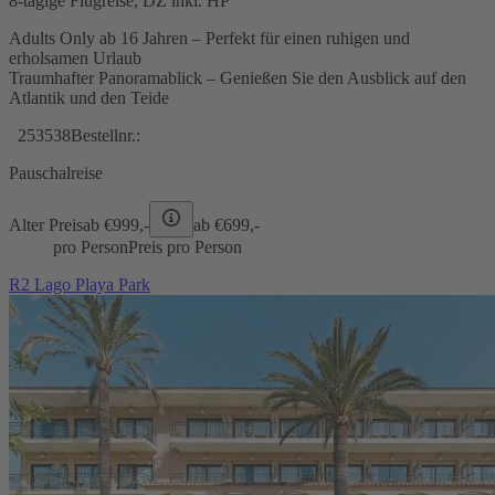
8-tägige Flugreise, DZ inkl. HP
Adults Only ab 16 Jahren – Perfekt für einen ruhigen und
erholsamen Urlaub
Traumhafter Panoramablick – Genießen Sie den Ausblick auf den
Atlantik und den Teide
253538
Bestellnr.:
Pauschalreise
Alter Preis
ab €
999,-
ab €
699,-
pro Person
Preis pro Person
R2 Lago Playa Park