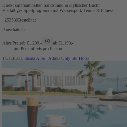
Direkt am traumhaften Sandstrand in idyllischer Bucht
Vielfältiges Sportprogramm mit Wassersport, Tennis & Fitness
253539
Bestellnr.:
Pauschalreise
Alter Preis
ab €
1.299,-
ab €
1.199,-
pro Person
Preis pro Person
TUI BLUE Insula Alba - Adults Only Stil-Hotel