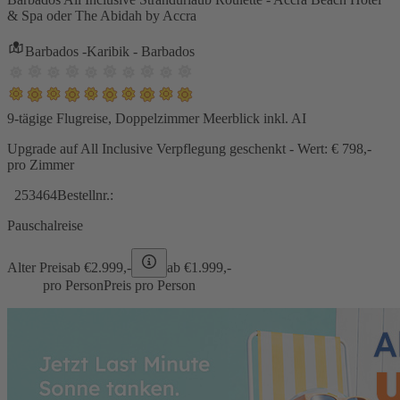
& Spa oder The Abidah by Accra
Barbados -Karibik - Barbados
9-tägige Flugreise, Doppelzimmer Meerblick inkl. AI
Upgrade auf All Inclusive Verpflegung geschenkt - Wert: € 798,-
pro Zimmer
253464
Bestellnr.:
Pauschalreise
Alter Preis
ab €
2.999,-
ab €
1.999,-
pro Person
Preis pro Person