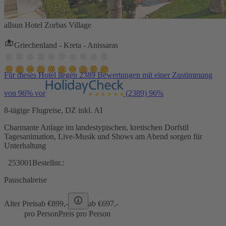
allsun Hotel Zorbas Village
Griechenland - Kreta - Anissaras
Für dieses Hotel liegen 2389 Bewertungen mit einer Zustimmung
von 96% vor
(2389)
96%
8-tägige Flugreise, DZ inkl. AI
Charmante Anlage im landestypischen, kretischen Dorfstil
Tagesanimation, Live-Musik und Shows am Abend sorgen für
Unterhaltung
253001
Bestellnr.:
Pauschalreise
Alter Preis
ab €
899,-
ab €
697,-
pro Person
Preis pro Person