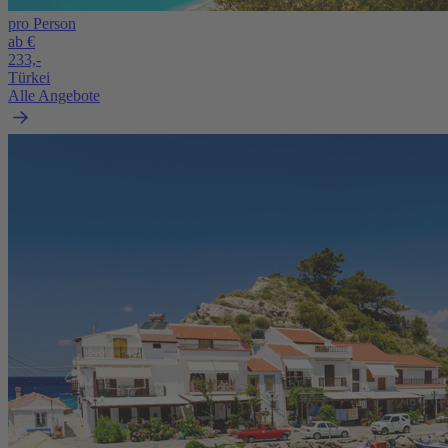
pro Person
ab €
233,-
Türkei
Alle Angebote