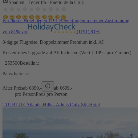
Spanien - Teneriffa - Puerto de la Cruz
Für dieses Hotel liegen 1191 Bewertungen mit einer Zustimmung
von 81% vor
(1191)
81%
8-tägige Flugreise, Doppelzimmer Premium inkl. AI
Kostenfreies Upgrade auf All Inclusive (Wert € 199.- pro Zimmer)
253500
Bestellnr.:
Pauschalreise
Alter Preis
ab €
899,-
ab €
699,-
pro Person
Preis pro Person
TUI BLUE Atlantic Hills - Adults Only Stil-Hotel