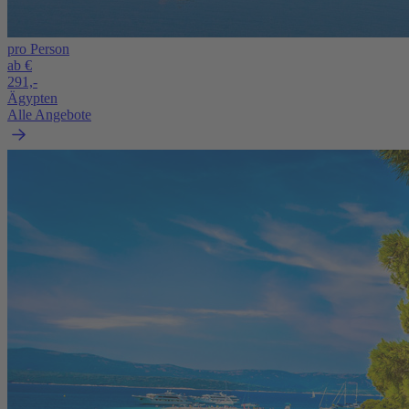
pro Person
ab €
291,-
Ägypten
Alle Angebote