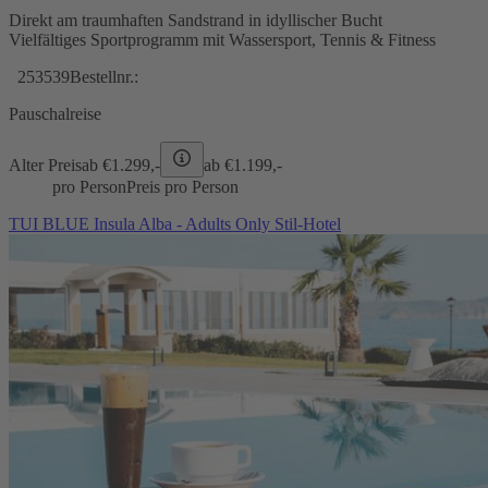
Direkt am traumhaften Sandstrand in idyllischer Bucht
Vielfältiges Sportprogramm mit Wassersport, Tennis & Fitness
253539
Bestellnr.:
Pauschalreise
Alter Preis
ab €
1.299,-
ab €
1.199,-
pro Person
Preis pro Person
TUI BLUE Insula Alba - Adults Only Stil-Hotel