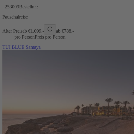
253009
Bestellnr.:
Pauschalreise
Alter Preis
ab €
1.099,-
ab €
788,-
pro Person
Preis pro Person
TUI BLUE Samaya