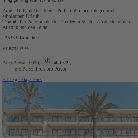
8-tägige Flugreise, DZ inkl. HP
Adults Only ab 16 Jahren – Perfekt für einen ruhigen und
erholsamen Urlaub
Traumhafter Panoramablick – Genießen Sie den Ausblick auf den
Atlantik und den Teide
253538
Bestellnr.:
Pauschalreise
Alter Preis
ab €
999,-
ab €
699,-
pro Person
Preis pro Person
R2 Lago Playa Park