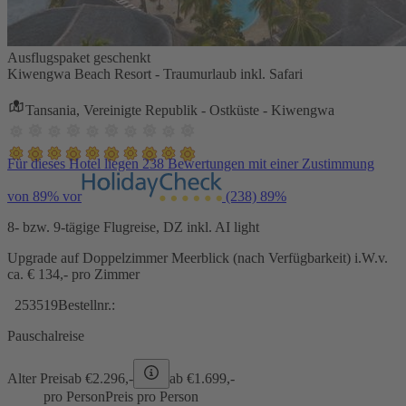
Ausflugspaket geschenkt
Kiwengwa Beach Resort - Traumurlaub inkl. Safari
Tansania, Vereinigte Republik - Ostküste - Kiwengwa
Für dieses Hotel liegen 238 Bewertungen mit einer Zustimmung
von 89% vor
(238)
89%
8- bzw. 9-tägige Flugreise, DZ inkl. AI light
Upgrade auf Doppelzimmer Meerblick (nach Verfügbarkeit) i.W.v.
ca. € 134,- pro Zimmer
253519
Bestellnr.:
Pauschalreise
Alter Preis
ab €
2.296,-
ab €
1.699,-
pro Person
Preis pro Person