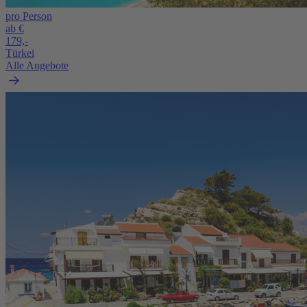
pro Person
ab €
179,-
Türkei
Alle Angebote