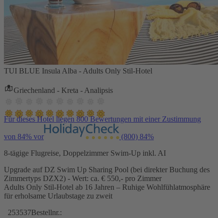
TUI BLUE Insula Alba - Adults Only Stil-Hotel
Griechenland - Kreta - Analipsis
Für dieses Hotel liegen 800 Bewertungen mit einer Zustimmung
von 84% vor
(800)
84%
8-tägige Flugreise, Doppelzimmer Swim-Up inkl. AI
Upgrade auf DZ Swim Up Sharing Pool (bei direkter Buchung des
Zimmertyps DZX2) - Wert: ca. € 550,- pro Zimmer
Adults Only Stil-Hotel ab 16 Jahren – Ruhige Wohlfühlatmosphäre
für erholsame Urlaubstage zu zweit
253537
Bestellnr.: