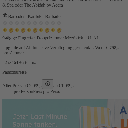
& Spa oder The Abidah by Accra
Barbados -Karibik - Barbados
9-tägige Flugreise, Doppelzimmer Meerblick inkl. AI
Upgrade auf All Inclusive Verpflegung geschenkt - Wert: € 798,-
pro Zimmer
253464
Bestellnr.:
Pauschalreise
Alter Preis
ab €
2.999,-
ab €
1.999,-
pro Person
Preis pro Person