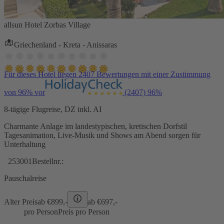
allsun Hotel Zorbas Village
Griechenland - Kreta - Anissaras
Für dieses Hotel liegen 2407 Bewertungen mit einer Zustimmung
von 96% vor
(2407)
96%
8-tägige Flugreise, DZ inkl. AI
Charmante Anlage im landestypischen, kretischen Dorfstil
Tagesanimation, Live-Musik und Shows am Abend sorgen für
Unterhaltung
253001
Bestellnr.:
Pauschalreise
Alter Preis
ab €
899,-
ab €
697,-
pro Person
Preis pro Person