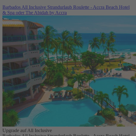
Barbados All Inclusive Strandurlaub Roulette - Accra Beach Hotel
& Spa oder The Abidah by Accra
Upgrade auf All Inclusive
Barbados All Inclusive Strandurlaub Roulette - Accra Beach Hotel