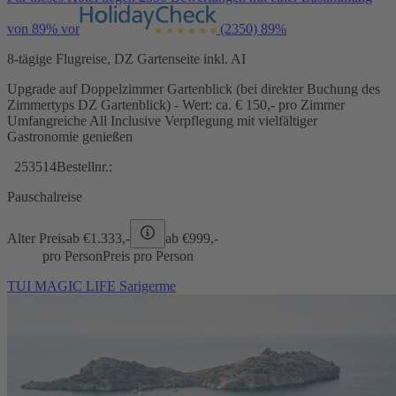
von 89% vor
(2350)
89%
8-tägige Flugreise, DZ Gartenseite inkl. AI
Upgrade auf Doppelzimmer Gartenblick (bei direkter Buchung des
Zimmertyps DZ Gartenblick) - Wert: ca. € 150,- pro Zimmer
Umfangreiche All Inclusive Verpflegung mit vielfältiger
Gastronomie genießen
253514
Bestellnr.:
Pauschalreise
Alter Preis
ab €
1.333,-
ab €
999,-
pro Person
Preis pro Person
TUI MAGIC LIFE Sarigerme