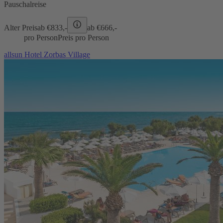
Pauschalreise
Alter Preis
ab €
833,-
ab €
666,-
pro Person
Preis pro Person
allsun Hotel Zorbas Village