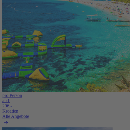
pro Person
ab €
296,-
Kroatien
Alle Angebote