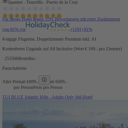
Spanien - Teneriffa - Puerto de la Cruz
Für dieses Hotel liegen 1191 Bewertungen mit einer Zustimmung
von 81% vor
(1191)
81%
8-tägige Flugreise, Doppelzimmer Premium inkl. AI
Kostenfreies Upgrade auf All Inclusive (Wert € 199.- pro Zimmer)
253500
Bestellnr.:
Pauschalreise
Alter Preis
ab €
899,-
ab €
699,-
pro Person
Preis pro Person
TUI BLUE Atlantic Hills - Adults Only Stil-Hotel