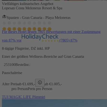
Vielfältiges kulinarisches Angebot
Lopesan Costa Meloneras Resort & Spa
Spanien - Gran Canaria - Playa Meloneras
Für dieses Hotel liegen 7805 Bewertungen mit einer Zustimmung
von 87% vor
(7805)
87%
8-tägige Flugreise, DZ inkl. HP
Einer der größten Wellness-Bereiche auf Gran Canaria
253100
Bestellnr.:
Pauschalreise
Alter Preis
ab €
1.699,-
ab €
1.005,-
pro Person
Preis pro Person
TUI MAGIC LIFE Plimmiri