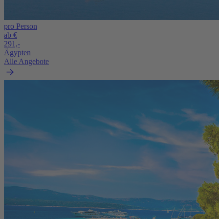
pro Person
ab €
291,-
Ägypten
Alle Angebote