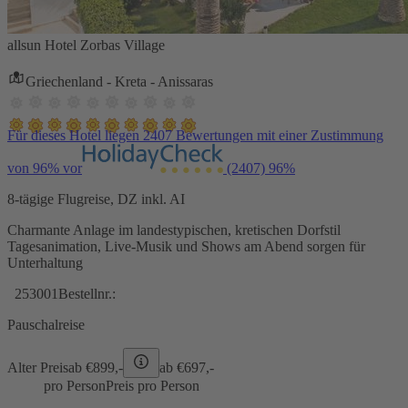
allsun Hotel Zorbas Village
Griechenland - Kreta - Anissaras
Für dieses Hotel liegen 2407 Bewertungen mit einer Zustimmung
von 96% vor
(2407)
96%
8-tägige Flugreise, DZ inkl. AI
Charmante Anlage im landestypischen, kretischen Dorfstil
Tagesanimation, Live-Musik und Shows am Abend sorgen für
Unterhaltung
253001
Bestellnr.:
Pauschalreise
Alter Preis
ab €
899,-
ab €
697,-
pro Person
Preis pro Person