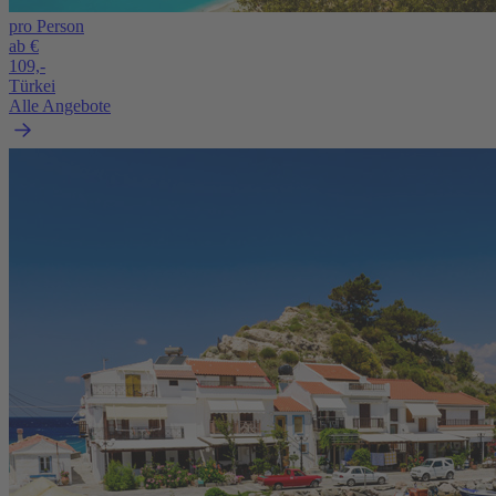
pro Person
ab €
109,-
Türkei
Alle Angebote