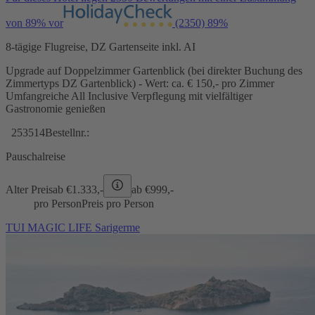
von 89% vor
(2350)
89%
8-tägige Flugreise, DZ Gartenseite inkl. AI
Upgrade auf Doppelzimmer Gartenblick (bei direkter Buchung des
Zimmertyps DZ Gartenblick) - Wert: ca. € 150,- pro Zimmer
Umfangreiche All Inclusive Verpflegung mit vielfältiger
Gastronomie genießen
253514
Bestellnr.:
Pauschalreise
Alter Preis
ab €
1.333,-
ab €
999,-
pro Person
Preis pro Person
TUI MAGIC LIFE Sarigerme