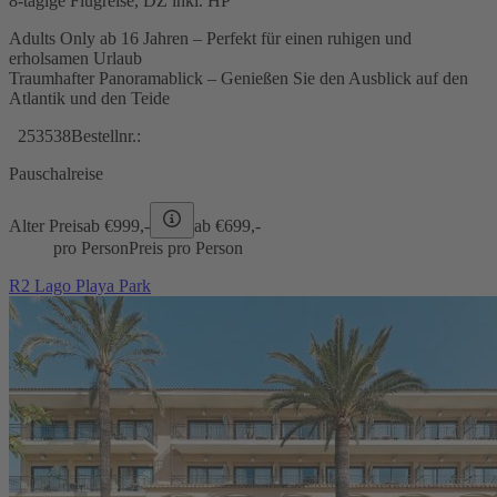
8-tägige Flugreise, DZ inkl. HP
Adults Only ab 16 Jahren – Perfekt für einen ruhigen und
erholsamen Urlaub
Traumhafter Panoramablick – Genießen Sie den Ausblick auf den
Atlantik und den Teide
253538
Bestellnr.:
Pauschalreise
Alter Preis
ab €
999,-
ab €
699,-
pro Person
Preis pro Person
R2 Lago Playa Park