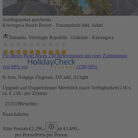
Ausflugspaket geschenkt
Kiwengwa Beach Resort - Traumurlaub inkl. Safari
Tansania, Vereinigte Republik - Ostküste - Kiwengwa
Für dieses Hotel liegen 238 Bewertungen mit einer Zustimmung
von 89% vor
(238)
89%
8- bzw. 9-tägige Flugreise, DZ inkl. AI light
Upgrade auf Doppelzimmer Meerblick (nach Verfügbarkeit) i.W.v.
ca. € 134,- pro Zimmer
253519
Bestellnr.:
Pauschalreise
Alter Preis
ab €
2.296,-
ab €
1.699,-
pro Person
Preis pro Person