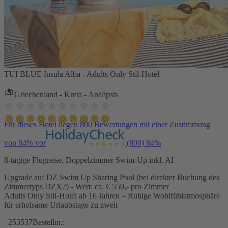
TUI BLUE Insula Alba - Adults Only Stil-Hotel
Griechenland - Kreta - Analipsis
Für dieses Hotel liegen 800 Bewertungen mit einer Zustimmung
von 84% vor
(800)
84%
8-tägige Flugreise, Doppelzimmer Swim-Up inkl. AI
Upgrade auf DZ Swim Up Sharing Pool (bei direkter Buchung des
Zimmertyps DZX2) - Wert: ca. € 550,- pro Zimmer
Adults Only Stil-Hotel ab 16 Jahren – Ruhige Wohlfühlatmosphäre
für erholsame Urlaubstage zu zweit
253537
Bestellnr.: