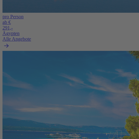
pro Person
ab €
291,-
Ägypten
Alle Angebote