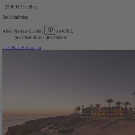
253009
Bestellnr.:
Pauschalreise
Alter Preis
ab €
1.099,-
ab €
788,-
pro Person
Preis pro Person
TUI BLUE Samaya