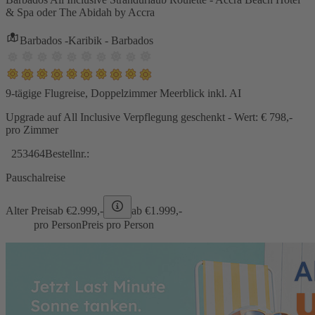
& Spa oder The Abidah by Accra
Barbados -Karibik - Barbados
9-tägige Flugreise, Doppelzimmer Meerblick inkl. AI
Upgrade auf All Inclusive Verpflegung geschenkt - Wert: € 798,-
pro Zimmer
253464
Bestellnr.:
Pauschalreise
Alter Preis
ab €
2.999,-
ab €
1.999,-
pro Person
Preis pro Person