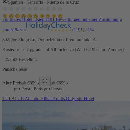
Spanien - Teneriffa - Puerto de la Cruz
Für dieses Hotel liegen 1191 Bewertungen mit einer Zustimmung
von 81% vor
(1191)
81%
8-tägige Flugreise, Doppelzimmer Premium inkl. AI
Kostenfreies Upgrade auf All Inclusive (Wert € 199.- pro Zimmer)
253500
Bestellnr.:
Pauschalreise
Alter Preis
ab €
899,-
ab €
699,-
pro Person
Preis pro Person
TUI BLUE Atlantic Hills - Adults Only Stil-Hotel