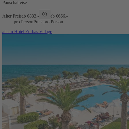
Pauschalreise
Alter Preis
ab €
833,-
ab €
666,-
pro Person
Preis pro Person
allsun Hotel Zorbas Village