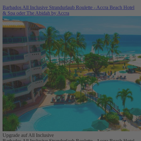
Barbados All Inclusive Strandurlaub Roulette - Accra Beach Hotel
& Spa oder The Abidah by Accra
Upgrade auf All Inclusive
Barbados All Inclusive Strandurlaub Roulette - Accra Beach Hotel