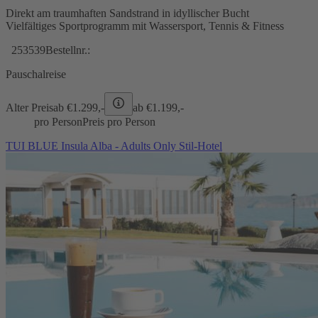
Direkt am traumhaften Sandstrand in idyllischer Bucht
Vielfältiges Sportprogramm mit Wassersport, Tennis & Fitness
253539
Bestellnr.:
Pauschalreise
Alter Preis
ab €
1.299,-
ab €
1.199,-
pro Person
Preis pro Person
TUI BLUE Insula Alba - Adults Only Stil-Hotel