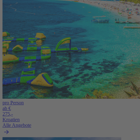
pro Person
ab €
275,-
Kroatien
Alle Angebote