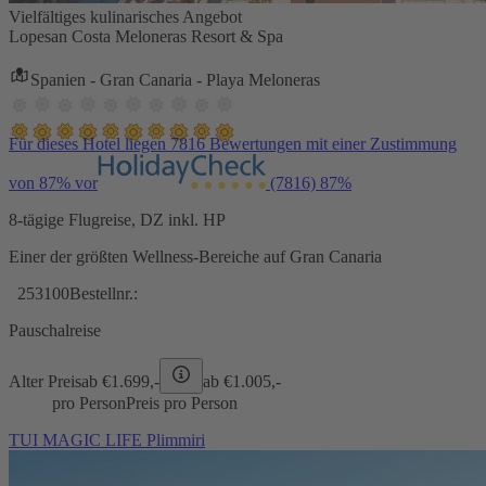
Vielfältiges kulinarisches Angebot
Lopesan Costa Meloneras Resort & Spa
Spanien - Gran Canaria - Playa Meloneras
Für dieses Hotel liegen 7816 Bewertungen mit einer Zustimmung
von 87% vor
(7816)
87%
8-tägige Flugreise, DZ inkl. HP
Einer der größten Wellness-Bereiche auf Gran Canaria
253100
Bestellnr.:
Pauschalreise
Alter Preis
ab €
1.699,-
ab €
1.005,-
pro Person
Preis pro Person
TUI MAGIC LIFE Plimmiri