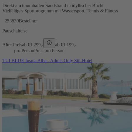
Direkt am traumhaften Sandstrand in idyllischer Bucht
Vielfältiges Sportprogramm mit Wassersport, Tennis & Fitness
253539
Bestellnr.:
Pauschalreise
Alter Preis
ab €
1.299,-
ab €
1.199,-
pro Person
Preis pro Person
TUI BLUE Insula Alba - Adults Only Stil-Hotel