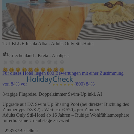
TUI BLUE Insula Alba - Adults Only Stil-Hotel
Griechenland - Kreta - Analipsis
Für dieses Hotel liegen 800 Bewertungen mit einer Zustimmung
von 84% vor
(800)
84%
8-tägige Flugreise, Doppelzimmer Swim-Up inkl. AI
Upgrade auf DZ Swim Up Sharing Pool (bei direkter Buchung des
Zimmertyps DZX2) - Wert: ca. € 550,- pro Zimmer
Adults Only Stil-Hotel ab 16 Jahren – Ruhige Wohlfühlatmosphäre
für erholsame Urlaubstage zu zweit
253537
Bestellnr.: