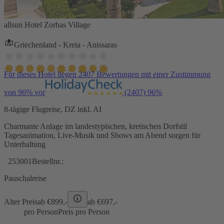
allsun Hotel Zorbas Village
Griechenland - Kreta - Anissaras
Für dieses Hotel liegen 2407 Bewertungen mit einer Zustimmung
von 96% vor
(2407)
96%
8-tägige Flugreise, DZ inkl. AI
Charmante Anlage im landestypischen, kretischen Dorfstil
Tagesanimation, Live-Musik und Shows am Abend sorgen für
Unterhaltung
253001
Bestellnr.:
Pauschalreise
Alter Preis
ab €
899,-
ab €
697,-
pro Person
Preis pro Person