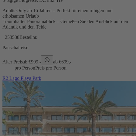
8-tägige Flugreise, DZ inkl. HP
Adults Only ab 16 Jahren – Perfekt für einen ruhigen und
erholsamen Urlaub
Traumhafter Panoramablick – Genießen Sie den Ausblick auf den
Atlantik und den Teide
253538
Bestellnr.:
Pauschalreise
Alter Preis
ab €
999,-
ab €
699,-
pro Person
Preis pro Person
R2 Lago Playa Park