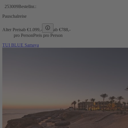
253009
Bestellnr.:
Pauschalreise
Alter Preis
ab €
1.099,-
ab €
788,-
pro Person
Preis pro Person
TUI BLUE Samaya