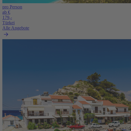
pro Person
ab €
179,-
Türkei
Alle Angebote