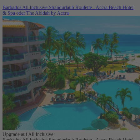
Barbados All Inclusive Strandurlaub Roulette - Accra Beach Hotel
& Spa oder The Abidah by Accra
Upgrade auf All Inclusive
Barbados All Inclusive Strandurlaub Roulette - Accra Beach Hotel