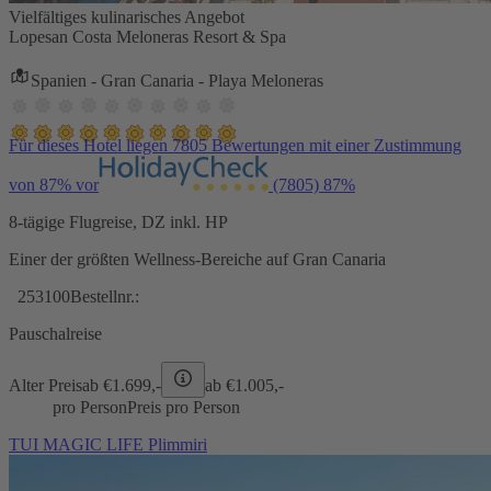
Vielfältiges kulinarisches Angebot
Lopesan Costa Meloneras Resort & Spa
Spanien - Gran Canaria - Playa Meloneras
Für dieses Hotel liegen 7805 Bewertungen mit einer Zustimmung
von 87% vor
(7805)
87%
8-tägige Flugreise, DZ inkl. HP
Einer der größten Wellness-Bereiche auf Gran Canaria
253100
Bestellnr.:
Pauschalreise
Alter Preis
ab €
1.699,-
ab €
1.005,-
pro Person
Preis pro Person
TUI MAGIC LIFE Plimmiri