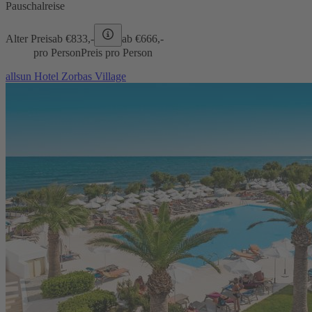
Pauschalreise
Alter Preis
ab €
833,-
ab €
666,-
pro Person
Preis pro Person
allsun Hotel Zorbas Village