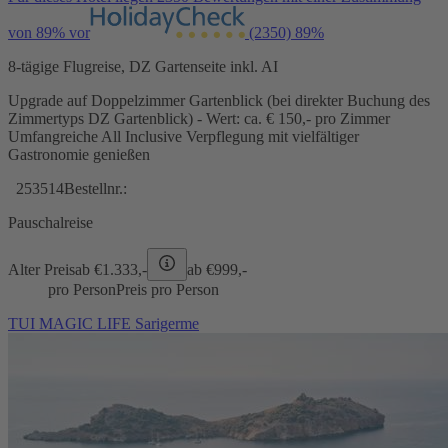
von 89% vor
(2350)
89%
8-tägige Flugreise, DZ Gartenseite inkl. AI
Upgrade auf Doppelzimmer Gartenblick (bei direkter Buchung des
Zimmertyps DZ Gartenblick) - Wert: ca. € 150,- pro Zimmer
Umfangreiche All Inclusive Verpflegung mit vielfältiger
Gastronomie genießen
253514
Bestellnr.:
Pauschalreise
Alter Preis
ab €
1.333,-
ab €
999,-
pro Person
Preis pro Person
TUI MAGIC LIFE Sarigerme