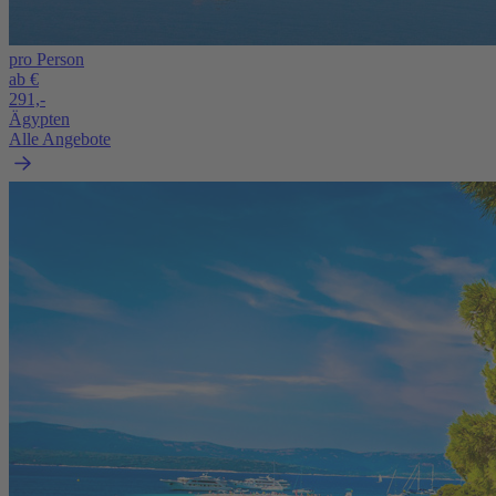
pro Person
ab €
291,-
Ägypten
Alle Angebote