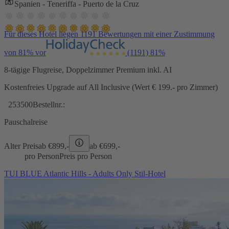
Spanien - Teneriffa - Puerto de la Cruz
Für dieses Hotel liegen 1191 Bewertungen mit einer Zustimmung
von 81% vor
(1191)
81%
8-tägige Flugreise, Doppelzimmer Premium inkl. AI
Kostenfreies Upgrade auf All Inclusive (Wert € 199.- pro Zimmer)
253500
Bestellnr.:
Pauschalreise
Alter Preis
ab €
899,-
ab €
699,-
pro Person
Preis pro Person
TUI BLUE Atlantic Hills - Adults Only Stil-Hotel