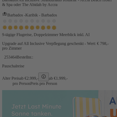
& Spa oder The Abidah by Accra
Barbados -Karibik - Barbados
9-tägige Flugreise, Doppelzimmer Meerblick inkl. AI
Upgrade auf All Inclusive Verpflegung geschenkt - Wert: € 798,-
pro Zimmer
253464
Bestellnr.:
Pauschalreise
Alter Preis
ab €
2.999,-
ab €
1.999,-
pro Person
Preis pro Person