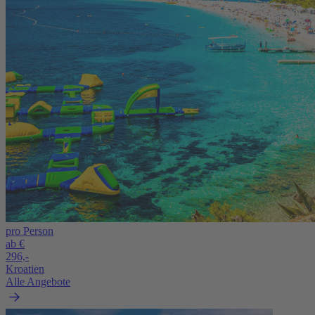
pro Person
ab €
296,-
Kroatien
Alle Angebote