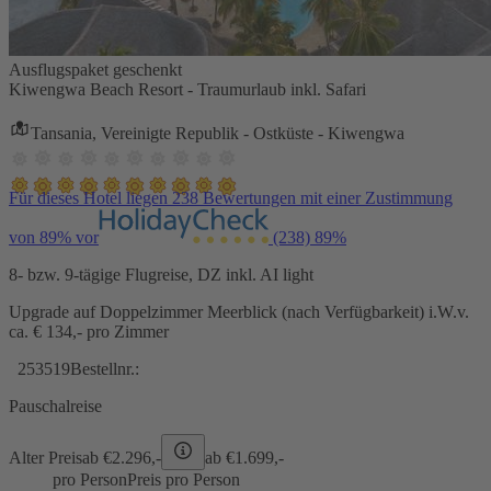
Ausflugspaket geschenkt
Kiwengwa Beach Resort - Traumurlaub inkl. Safari
Tansania, Vereinigte Republik - Ostküste - Kiwengwa
Für dieses Hotel liegen 238 Bewertungen mit einer Zustimmung
von 89% vor
(238)
89%
8- bzw. 9-tägige Flugreise, DZ inkl. AI light
Upgrade auf Doppelzimmer Meerblick (nach Verfügbarkeit) i.W.v.
ca. € 134,- pro Zimmer
253519
Bestellnr.:
Pauschalreise
Alter Preis
ab €
2.296,-
ab €
1.699,-
pro Person
Preis pro Person