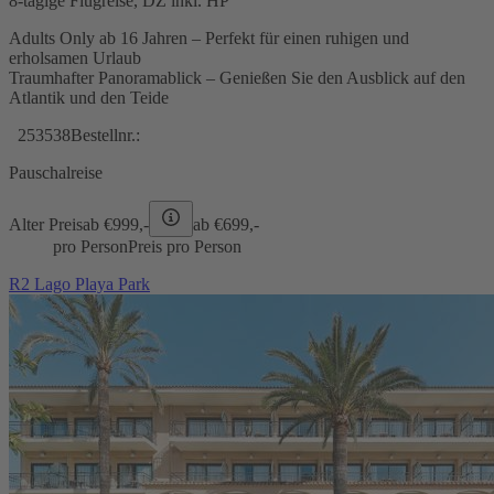
8-tägige Flugreise, DZ inkl. HP
Adults Only ab 16 Jahren – Perfekt für einen ruhigen und
erholsamen Urlaub
Traumhafter Panoramablick – Genießen Sie den Ausblick auf den
Atlantik und den Teide
253538
Bestellnr.:
Pauschalreise
Alter Preis
ab €
999,-
ab €
699,-
pro Person
Preis pro Person
R2 Lago Playa Park