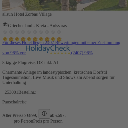
allsun Hotel Zorbas Village
Griechenland - Kreta - Anissaras
Für dieses Hotel liegen 2407 Bewertungen mit einer Zustimmung
von 96% vor
(2407)
96%
8-tägige Flugreise, DZ inkl. AI
Charmante Anlage im landestypischen, kretischen Dorfstil
Tagesanimation, Live-Musik und Shows am Abend sorgen für
Unterhaltung
253001
Bestellnr.:
Pauschalreise
Alter Preis
ab €
899,-
ab €
697,-
pro Person
Preis pro Person