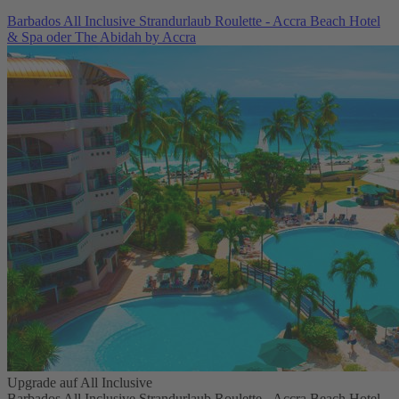
Barbados All Inclusive Strandurlaub Roulette - Accra Beach Hotel
& Spa oder The Abidah by Accra
Upgrade auf All Inclusive
Barbados All Inclusive Strandurlaub Roulette - Accra Beach Hotel