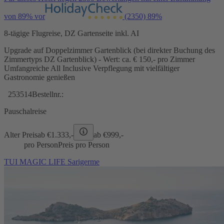
von 89% vor
(2350)
89%
8-tägige Flugreise, DZ Gartenseite inkl. AI
Upgrade auf Doppelzimmer Gartenblick (bei direkter Buchung des
Zimmertyps DZ Gartenblick) - Wert: ca. € 150,- pro Zimmer
Umfangreiche All Inclusive Verpflegung mit vielfältiger
Gastronomie genießen
253514
Bestellnr.:
Pauschalreise
Alter Preis
ab €
1.333,-
ab €
999,-
pro Person
Preis pro Person
TUI MAGIC LIFE Sarigerme