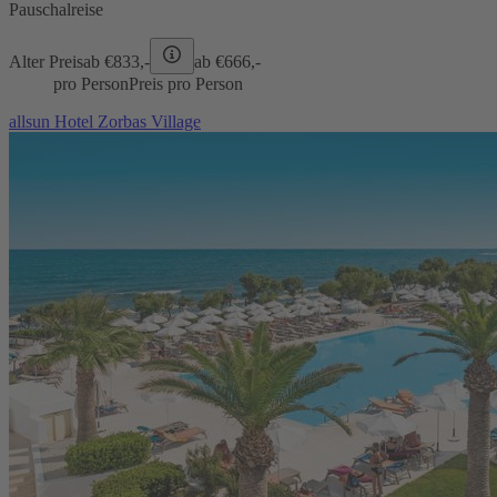
Pauschalreise
Alter Preis
ab €
833,-
ab €
666,-
pro Person
Preis pro Person
allsun Hotel Zorbas Village