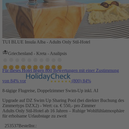
TUI BLUE Insula Alba - Adults Only Stil-Hotel
Griechenland - Kreta - Analipsis
Für dieses Hotel liegen 800 Bewertungen mit einer Zustimmung
von 84% vor
(800)
84%
8-tägige Flugreise, Doppelzimmer Swim-Up inkl. AI
Upgrade auf DZ Swim Up Sharing Pool (bei direkter Buchung des
Zimmertyps DZX2) - Wert: ca. € 550,- pro Zimmer
Adults Only Stil-Hotel ab 16 Jahren – Ruhige Wohlfühlatmosphäre
für erholsame Urlaubstage zu zweit
253537
Bestellnr.: