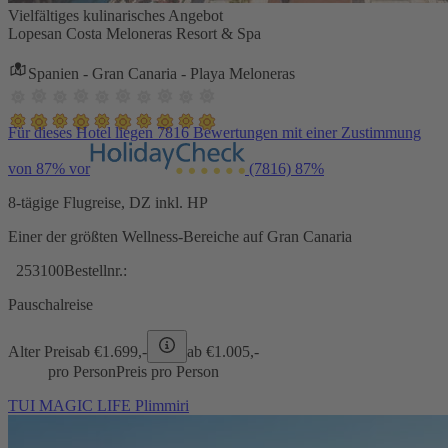
Vielfältiges kulinarisches Angebot
Lopesan Costa Meloneras Resort & Spa
Spanien - Gran Canaria - Playa Meloneras
Für dieses Hotel liegen 7816 Bewertungen mit einer Zustimmung
von 87% vor
(7816)
87%
8-tägige Flugreise, DZ inkl. HP
Einer der größten Wellness-Bereiche auf Gran Canaria
253100
Bestellnr.:
Pauschalreise
Alter Preis
ab €
1.699,-
ab €
1.005,-
pro Person
Preis pro Person
TUI MAGIC LIFE Plimmiri