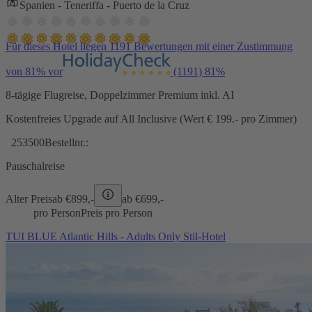
Spanien - Teneriffa - Puerto de la Cruz
Für dieses Hotel liegen 1191 Bewertungen mit einer Zustimmung
von 81% vor
(1191)
81%
8-tägige Flugreise, Doppelzimmer Premium inkl. AI
Kostenfreies Upgrade auf All Inclusive (Wert € 199.- pro Zimmer)
253500
Bestellnr.:
Pauschalreise
Alter Preis
ab €
899,-
ab €
699,-
pro Person
Preis pro Person
TUI BLUE Atlantic Hills - Adults Only Stil-Hotel