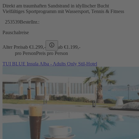
Direkt am traumhaften Sandstrand in idyllischer Bucht
Vielfältiges Sportprogramm mit Wassersport, Tennis & Fitness
253539
Bestellnr.:
Pauschalreise
Alter Preis
ab €
1.299,-
ab €
1.199,-
pro Person
Preis pro Person
TUI BLUE Insula Alba - Adults Only Stil-Hotel