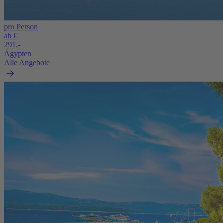
pro Person
ab €
291,-
Ägypten
Alle Angebote