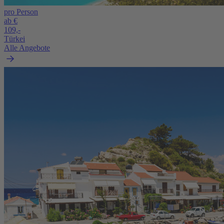
pro Person
ab €
109,-
Türkei
Alle Angebote