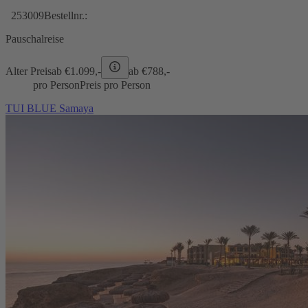
253009
Bestellnr.:
Pauschalreise
Alter Preis
ab €
1.099,-
ab €
788,-
pro Person
Preis pro Person
TUI BLUE Samaya