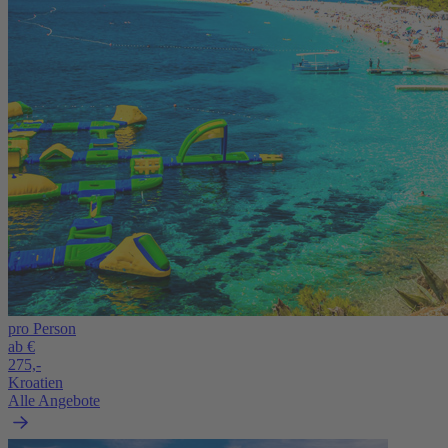
pro Person
ab €
275,-
Kroatien
Alle Angebote