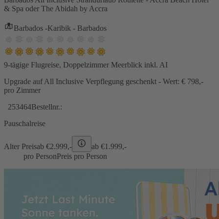
& Spa oder The Abidah by Accra
Barbados -Karibik - Barbados
9-tägige Flugreise, Doppelzimmer Meerblick inkl. AI
Upgrade auf All Inclusive Verpflegung geschenkt - Wert: € 798,-
pro Zimmer
253464
Bestellnr.:
Pauschalreise
Alter Preis
ab €
2.999,-
ab €
1.999,-
pro Person
Preis pro Person