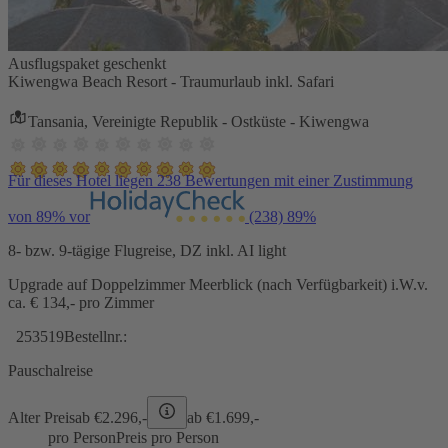
Ausflugspaket geschenkt
Kiwengwa Beach Resort - Traumurlaub inkl. Safari
Tansania, Vereinigte Republik - Ostküste - Kiwengwa
Für dieses Hotel liegen 238 Bewertungen mit einer Zustimmung
von 89% vor
(238)
89%
8- bzw. 9-tägige Flugreise, DZ inkl. AI light
Upgrade auf Doppelzimmer Meerblick (nach Verfügbarkeit) i.W.v.
ca. € 134,- pro Zimmer
253519
Bestellnr.:
Pauschalreise
Alter Preis
ab €
2.296,-
ab €
1.699,-
pro Person
Preis pro Person