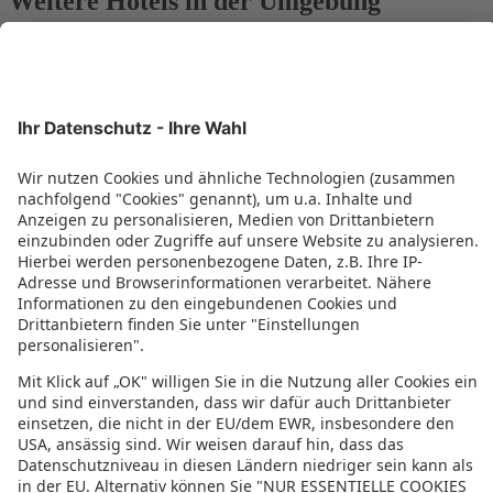
Weitere Hotels in der Umgebung
City & Beach in Bahrain: 5-Sterne Diplomat Radisson
Blu & 5-Sterne The Art Hotel & Resort
Asien-Trio Deluxe: Bahrain & Malaysia & Singapur auf
einer Reise
Weitere TOP Regionen in der Umgebung
Amwaj Islands (al Muharraq)
Budaiya
Bewertung für sonnenklar.TV – EUVIA Travel
GmbH
4.4/5