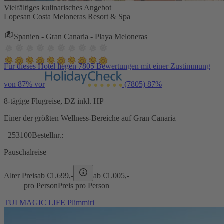
Vielfältiges kulinarisches Angebot
Lopesan Costa Meloneras Resort & Spa
Spanien - Gran Canaria - Playa Meloneras
Für dieses Hotel liegen 7805 Bewertungen mit einer Zustimmung
von 87% vor
(7805)
87%
8-tägige Flugreise, DZ inkl. HP
Einer der größten Wellness-Bereiche auf Gran Canaria
253100
Bestellnr.:
Pauschalreise
Alter Preis
ab €
1.699,-
ab €
1.005,-
pro Person
Preis pro Person
TUI MAGIC LIFE Plimmiri