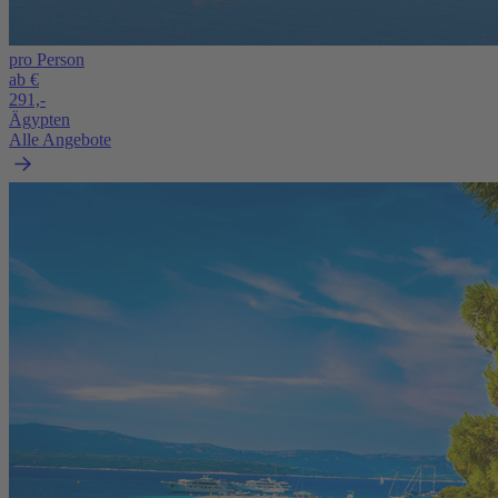
pro Person
ab €
291,-
Ägypten
Alle Angebote