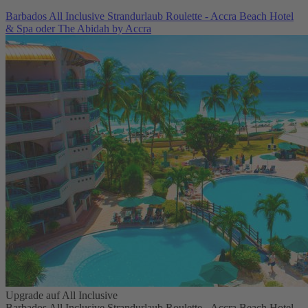
Barbados All Inclusive Strandurlaub Roulette - Accra Beach Hotel
& Spa oder The Abidah by Accra
Upgrade auf All Inclusive
Barbados All Inclusive Strandurlaub Roulette - Accra Beach Hotel