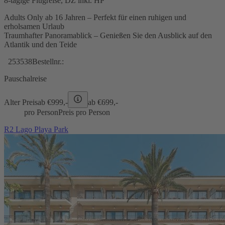
8-tägige Flugreise, DZ inkl. HP
Adults Only ab 16 Jahren – Perfekt für einen ruhigen und
erholsamen Urlaub
Traumhafter Panoramablick – Genießen Sie den Ausblick auf den
Atlantik und den Teide
253538
Bestellnr.:
Pauschalreise
Alter Preis
ab €
999,-
ab €
699,-
pro Person
Preis pro Person
R2 Lago Playa Park