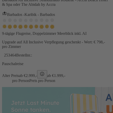
& Spa oder The Abidah by Accra
Barbados -Karibik - Barbados
9-tägige Flugreise, Doppelzimmer Meerblick inkl. AI
Upgrade auf All Inclusive Verpflegung geschenkt - Wert: € 798,-
pro Zimmer
253464
Bestellnr.:
Pauschalreise
Alter Preis
ab €
2.999,-
ab €
1.999,-
pro Person
Preis pro Person