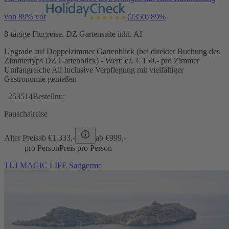
von 89% vor
(2350)
89%
8-tägige Flugreise, DZ Gartenseite inkl. AI
Upgrade auf Doppelzimmer Gartenblick (bei direkter Buchung des
Zimmertyps DZ Gartenblick) - Wert: ca. € 150,- pro Zimmer
Umfangreiche All Inclusive Verpflegung mit vielfältiger
Gastronomie genießen
253514
Bestellnr.:
Pauschalreise
Alter Preis
ab €
1.333,-
ab €
999,-
pro Person
Preis pro Person
TUI MAGIC LIFE Sarigerme