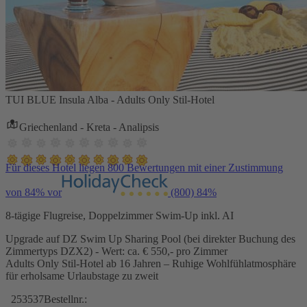
TUI BLUE Insula Alba - Adults Only Stil-Hotel
Griechenland - Kreta - Analipsis
Für dieses Hotel liegen 800 Bewertungen mit einer Zustimmung
von 84% vor
(800)
84%
8-tägige Flugreise, Doppelzimmer Swim-Up inkl. AI
Upgrade auf DZ Swim Up Sharing Pool (bei direkter Buchung des
Zimmertyps DZX2) - Wert: ca. € 550,- pro Zimmer
Adults Only Stil-Hotel ab 16 Jahren – Ruhige Wohlfühlatmosphäre
für erholsame Urlaubstage zu zweit
253537
Bestellnr.: