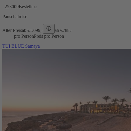
253009
Bestellnr.:
Pauschalreise
Alter Preis
ab €
1.099,-
ab €
788,-
pro Person
Preis pro Person
TUI BLUE Samaya