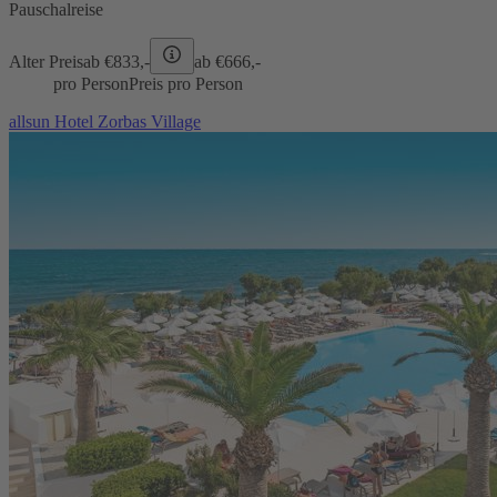
Pauschalreise
Alter Preis
ab €
833,-
ab €
666,-
pro Person
Preis pro Person
allsun Hotel Zorbas Village