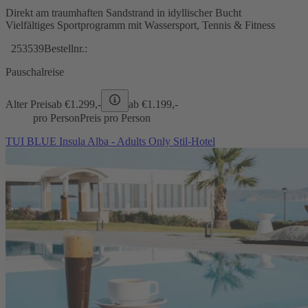
Direkt am traumhaften Sandstrand in idyllischer Bucht
Vielfältiges Sportprogramm mit Wassersport, Tennis & Fitness
253539
Bestellnr.:
Pauschalreise
Alter Preis
ab €
1.299,-
ab €
1.199,-
pro Person
Preis pro Person
TUI BLUE Insula Alba - Adults Only Stil-Hotel