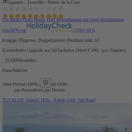
Spanien - Teneriffa - Puerto de la Cruz
Für dieses Hotel liegen 1191 Bewertungen mit einer Zustimmung
von 81% vor
(1191)
81%
8-tägige Flugreise, Doppelzimmer Premium inkl. AI
Kostenfreies Upgrade auf All Inclusive (Wert € 199.- pro Zimmer)
253500
Bestellnr.:
Pauschalreise
Alter Preis
ab €
899,-
ab €
699,-
pro Person
Preis pro Person
TUI BLUE Atlantic Hills - Adults Only Stil-Hotel