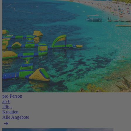
pro Person
ab €
296,-
Kroatien
Alle Angebote