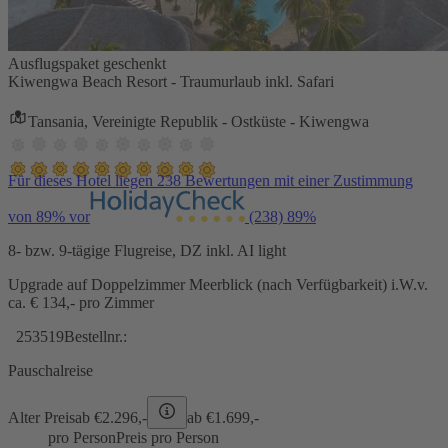
Ausflugspaket geschenkt
Kiwengwa Beach Resort - Traumurlaub inkl. Safari
Tansania, Vereinigte Republik - Ostküste - Kiwengwa
Für dieses Hotel liegen 238 Bewertungen mit einer Zustimmung
von 89% vor
(238)
89%
8- bzw. 9-tägige Flugreise, DZ inkl. AI light
Upgrade auf Doppelzimmer Meerblick (nach Verfügbarkeit) i.W.v.
ca. € 134,- pro Zimmer
253519
Bestellnr.:
Pauschalreise
Alter Preis
ab €
2.296,-
ab €
1.699,-
pro Person
Preis pro Person