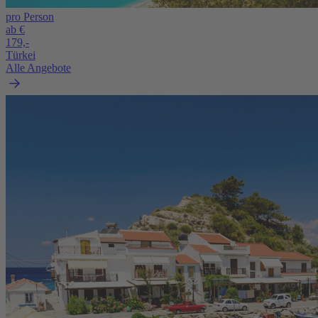
pro Person
ab €
179,-
Türkei
Alle Angebote