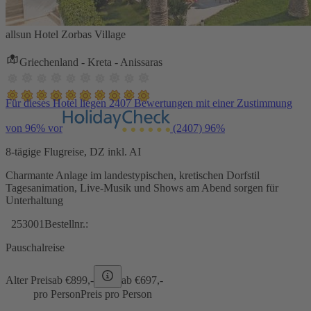
allsun Hotel Zorbas Village
Griechenland - Kreta - Anissaras
Für dieses Hotel liegen 2407 Bewertungen mit einer Zustimmung
von 96% vor
(2407)
96%
8-tägige Flugreise, DZ inkl. AI
Charmante Anlage im landestypischen, kretischen Dorfstil
Tagesanimation, Live-Musik und Shows am Abend sorgen für
Unterhaltung
253001
Bestellnr.:
Pauschalreise
Alter Preis
ab €
899,-
ab €
697,-
pro Person
Preis pro Person