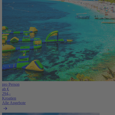
pro Person
ab €
294,-
Kroatien
Alle Angebote