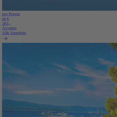
pro Person
ab €
303,-
Ägypten
Alle Angebote