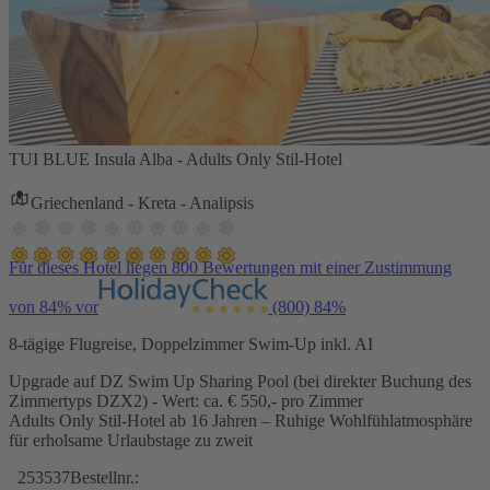
TUI BLUE Insula Alba - Adults Only Stil-Hotel
Griechenland - Kreta - Analipsis
Für dieses Hotel liegen 800 Bewertungen mit einer Zustimmung
von 84% vor
(800)
84%
8-tägige Flugreise, Doppelzimmer Swim-Up inkl. AI
Upgrade auf DZ Swim Up Sharing Pool (bei direkter Buchung des
Zimmertyps DZX2) - Wert: ca. € 550,- pro Zimmer
Adults Only Stil-Hotel ab 16 Jahren – Ruhige Wohlfühlatmosphäre
für erholsame Urlaubstage zu zweit
253537
Bestellnr.: