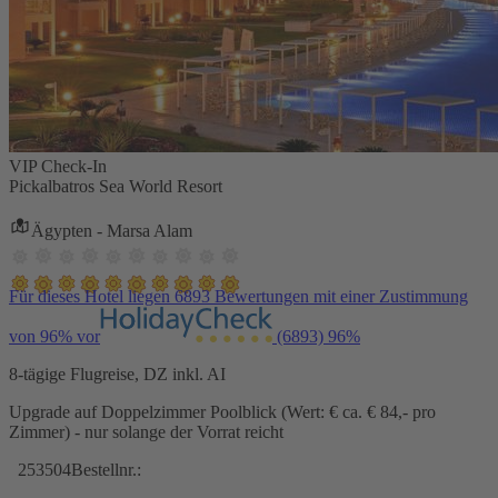
VIP Check-In
Pickalbatros Sea World Resort
Ägypten - Marsa Alam
Für dieses Hotel liegen 6893 Bewertungen mit einer Zustimmung
von 96% vor
(6893)
96%
8-tägige Flugreise, DZ inkl. AI
Upgrade auf Doppelzimmer Poolblick (Wert: € ca. € 84,- pro
Zimmer) - nur solange der Vorrat reicht
253504
Bestellnr.: