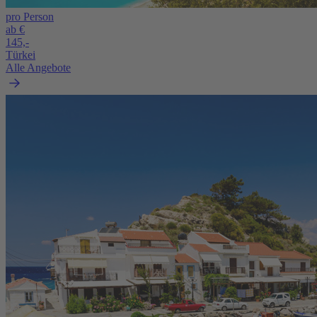
pro Person
ab €
145,-
Türkei
Alle Angebote