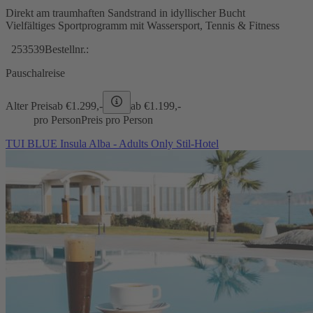
Direkt am traumhaften Sandstrand in idyllischer Bucht
Vielfältiges Sportprogramm mit Wassersport, Tennis & Fitness
253539
Bestellnr.:
Pauschalreise
Alter Preis
ab €
1.299,-
ab €
1.199,-
pro Person
Preis pro Person
TUI BLUE Insula Alba - Adults Only Stil-Hotel