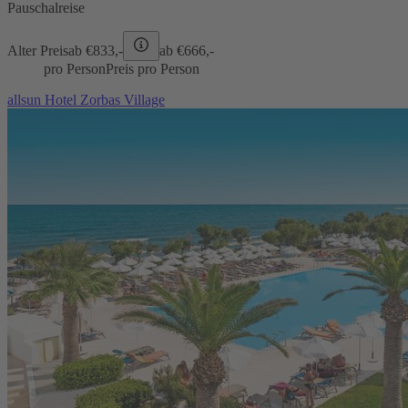
Pauschalreise
Alter Preis
ab €
833,-
ab €
666,-
pro Person
Preis pro Person
allsun Hotel Zorbas Village