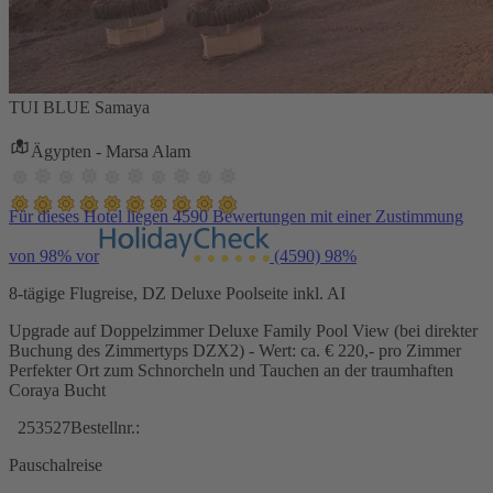
TUI BLUE Samaya
Ägypten - Marsa Alam
Für dieses Hotel liegen 4590 Bewertungen mit einer Zustimmung
von 98% vor
(4590)
98%
8-tägige Flugreise, DZ Deluxe Poolseite inkl. AI
Upgrade auf Doppelzimmer Deluxe Family Pool View (bei direkter
Buchung des Zimmertyps DZX2) - Wert: ca. € 220,- pro Zimmer
Perfekter Ort zum Schnorcheln und Tauchen an der traumhaften
Coraya Bucht
253527
Bestellnr.:
Pauschalreise