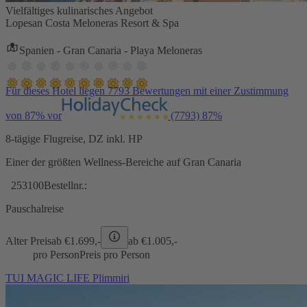
Vielfältiges kulinarisches Angebot
Lopesan Costa Meloneras Resort & Spa
Spanien - Gran Canaria - Playa Meloneras
Für dieses Hotel liegen 7793 Bewertungen mit einer Zustimmung
von 87% vor
(7793)
87%
8-tägige Flugreise, DZ inkl. HP
Einer der größten Wellness-Bereiche auf Gran Canaria
253100
Bestellnr.:
Pauschalreise
Alter Preis
ab €
1.699,-
ab €
1.005,-
pro Person
Preis pro Person
TUI MAGIC LIFE Plimmiri