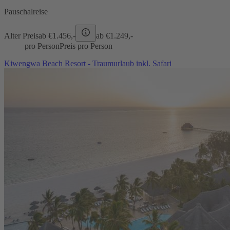
Pauschalreise
Alter Preis
ab €
1.456,-
ab €
1.249,-
pro Person
Preis pro Person
Kiwengwa Beach Resort - Traumurlaub inkl. Safari