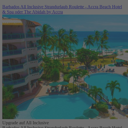
Barbados All Inclusive Strandurlaub Roulette - Accra Beach Hotel
& Spa oder The Abidah by Accra
Upgrade auf All Inclusive
Barbados All Inclusive Strandurlaub Roulette - Accra Beach Hotel