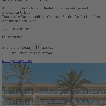
8-tägige Flugreise, DZ inkl. HP
Adults Only ab 16 Jahren – Perfekt für einen ruhigen und
erholsamen Urlaub
Traumhafter Panoramablick – Genießen Sie den Ausblick auf den
Atlantik und den Teide
253538
Bestellnr.:
Pauschalreise
Alter Preis
ab €
999,-
ab €
699,-
pro Person
Preis pro Person
R2 Lago Playa Park