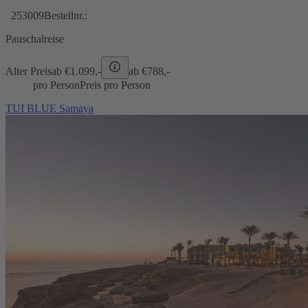
253009
Bestellnr.:
Pauschalreise
Alter Preis
ab €
1.099,-
ab €
788,-
pro Person
Preis pro Person
TUI BLUE Samaya