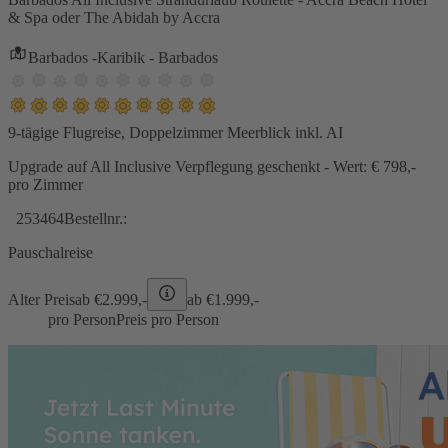
& Spa oder The Abidah by Accra
Barbados -Karibik - Barbados
9-tägige Flugreise, Doppelzimmer Meerblick inkl. AI
Upgrade auf All Inclusive Verpflegung geschenkt - Wert: € 798,-
pro Zimmer
253464
Bestellnr.:
Pauschalreise
Alter Preis
ab €
2.999,-
ab €
1.999,-
pro Person
Preis pro Person