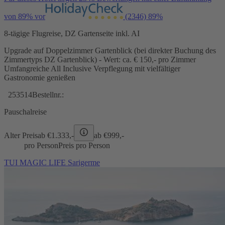
von 89% vor
(2346)
89%
8-tägige Flugreise, DZ Gartenseite inkl. AI
Upgrade auf Doppelzimmer Gartenblick (bei direkter Buchung des
Zimmertyps DZ Gartenblick) - Wert: ca. € 150,- pro Zimmer
Umfangreiche All Inclusive Verpflegung mit vielfältiger
Gastronomie genießen
253514
Bestellnr.:
Pauschalreise
Alter Preis
ab €
1.333,-
ab €
999,-
pro Person
Preis pro Person
TUI MAGIC LIFE Sarigerme