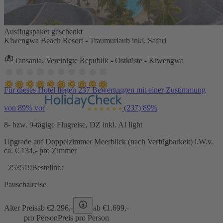
Ausflugspaket geschenkt
Kiwengwa Beach Resort - Traumurlaub inkl. Safari
Tansania, Vereinigte Republik - Ostküste - Kiwengwa
Für dieses Hotel liegen 237 Bewertungen mit einer Zustimmung
von 89% vor
(237)
89%
8- bzw. 9-tägige Flugreise, DZ inkl. AI light
Upgrade auf Doppelzimmer Meerblick (nach Verfügbarkeit) i.W.v.
ca. € 134,- pro Zimmer
253519
Bestellnr.:
Pauschalreise
Alter Preis
ab €
2.296,-
ab €
1.699,-
pro Person
Preis pro Person