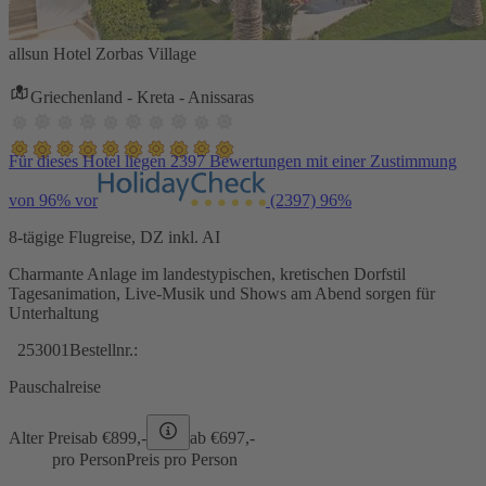
allsun Hotel Zorbas Village
Griechenland - Kreta - Anissaras
Für dieses Hotel liegen 2397 Bewertungen mit einer Zustimmung
von 96% vor
(2397)
96%
8-tägige Flugreise, DZ inkl. AI
Charmante Anlage im landestypischen, kretischen Dorfstil
Tagesanimation, Live-Musik und Shows am Abend sorgen für
Unterhaltung
253001
Bestellnr.:
Pauschalreise
Alter Preis
ab €
899,-
ab €
697,-
pro Person
Preis pro Person