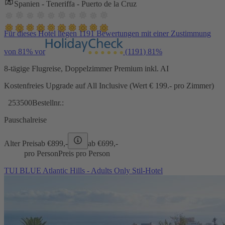
Spanien - Teneriffa - Puerto de la Cruz
Für dieses Hotel liegen 1191 Bewertungen mit einer Zustimmung
von 81% vor
(1191)
81%
8-tägige Flugreise, Doppelzimmer Premium inkl. AI
Kostenfreies Upgrade auf All Inclusive (Wert € 199.- pro Zimmer)
253500
Bestellnr.:
Pauschalreise
Alter Preis
ab €
899,-
ab €
699,-
pro Person
Preis pro Person
TUI BLUE Atlantic Hills - Adults Only Stil-Hotel