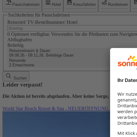
Pauschalreisen
Hotel
Kreuzfahrten
Rundreisen
Suchkriterien für Pauschalreisen
Reiseziel/ TV-Bestellnummer/ Hotel
0 Optionen verfügbar. Verwenden Sie die Pfeiltasten zum Navigier
Abflughafen
Beliebig
Reisezeitraum & Dauer
09.08.26 - 09.11.26, Beliebige Dauer
Reisende
2 Erwachsene
Suchen
Leider verpasst!
Die Aktion ist bereits abgelaufen. Aber keine Sorge, hier finden
World Star Beach Resort & Spa - NEUERÖFFNUNG 2026