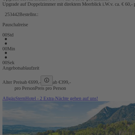
Upgrade auf Doppelzimmer mit direktem Meerblick i.W.v. ca. € 60,-
253442
Bestellnr.:
Pauschalreise
00
Std
00
Min
00
Sek
Angebotsablaufzeit
Alter Preis
ab €
699,-
ab €
399,-
pro Person
Preis pro Person
AllgäuSternHotel - 2 Extra-Nächte gehen auf uns!