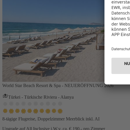
World Star Beach Resort & Spa - NEUERÖFFNUNG 2026
Türkei - Türkische Riviera - Alanya
8-tägige Flugreise, Doppelzimmer Meerblick inkl. AI
Upgrade auf All Inclusive i.W.v. ca. € 190,- pro Zimmer