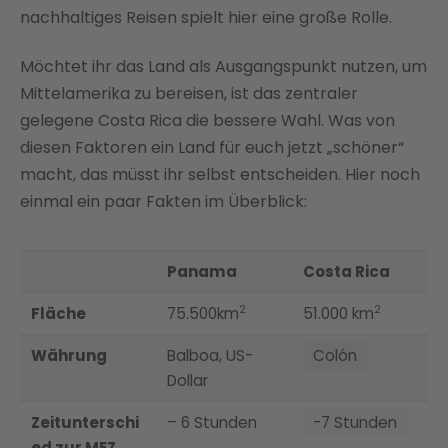
nachhaltiges Reisen spielt hier eine große Rolle.
Möchtet ihr das Land als Ausgangspunkt nutzen, um
Mittelamerika zu bereisen, ist das zentraler
gelegene Costa Rica die bessere Wahl. Was von
diesen Faktoren ein Land für euch jetzt „schöner“
macht, das müsst ihr selbst entscheiden. Hier noch
einmal ein paar Fakten im Überblick:
Panama
Costa Rica
2
2
Fläche
75.500km
51.000 km
Währung
Balboa, US-
Colón
Dollar
Zeitunterschi
– 6 Stunden
-7 Stunden
ed zur MEZ