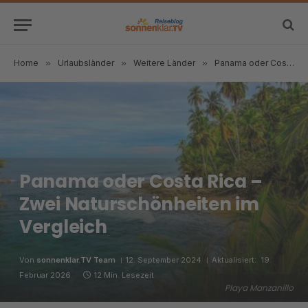
Home
»
Urlaubsländer
»
Weitere Länder
»
Panama oder Costa Rica – Zwei Naturschönheiten im Vergleich
Panama oder Costa Rica –
Zwei Naturschönheiten im
Vergleich
Von
sonnenklar.TV Team
12. September 2024
Aktualisiert:
19.
Februar 2026
12 Min. Lesezeit
Playa Manzanillo