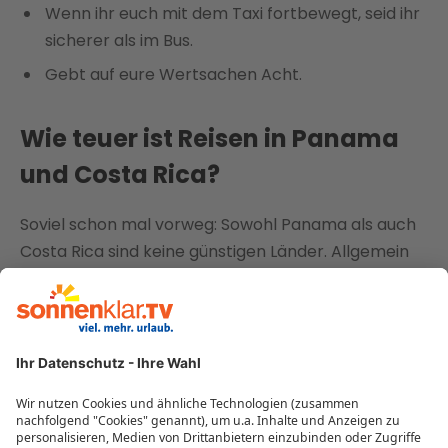
Wenn ihr euch mit dem Taxi fortbewegt, seid ihr
sicherer als im Bus.
Gebt auf eure Wertsachen Acht.
Wie teuer ist Reisen in Panama
und Costa Rica?
Soviel schon mal vorweg: Sowohl Panama als auch
Costa Rica sind keine günstigen Länder. Allgemein
gesagt, ist Costa Rica etwas teurer als Panama.
Wobei es darauf ankommt, ob ihr in den teureren
Städten unterwegs seid oder in den günstigeren
ländlichen Regionen und ob ihr euch zur
Hauptreisezeit oder in der Nebensaison auf den
Weg macht.