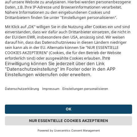
Ein Flug nach Costa Rica kostet rund 600 bis 800
Euro, für einen Mietwagen zahlt ihr etwa 30-35 Euro
pro Tag. Für die meisten Nationalparks in Costa Rica
wird ein Eintritt zwischen 20 und 40 Euro fällig.
Für einen Flug nach Panama zahlt ihr ca. 650 bis
1.000 Euro. Da in Panama viele Nahrungsmittel
importiert werden, sind diese auch recht teuer.
Außerdem müsst ihr für bestimmte Aktivitäten und
Sehenswürdigkeiten, wie Wanderwege und Strände,
häufiger als in Costa Rica eine kleine Gebühr
einplanen. Dafür sind die Bus- und Taxi-Fahrten
günstiger.
Was die Verpflegung angeht, gilt in beiden Ländern:
Kocht ihr selbst, kommt ihr günstiger davon, als
wenn ihr Essen geht, dafür entdeckt ihr so natürlich