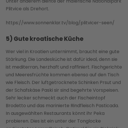
Unter anderem diente der malerische Nationalpark
Plitvice als Drehort.
https://www.sonnenklar.tv/blog/plitvicer-seen/
5) Gute kroatische Küche
Wer viel in Kroatien unternimmt, braucht eine gute
Stärkung. Die Landesküche ist dafür ideal, denn sie
ist mediterran, herzhaft und raffiniert. Fischgerichte
und Meeresfrüchte kommen ebenso auf den Tisch
wie Fleisch. Der luftgetrocknete Schinken Prsut und
der Schafskäse Paski sir sind begehrte Vorspeisen.
Sehr lecker schmeckt auch der Fischeintopf
Brodetto und das marinierte Rindfleisch Pasticada.
In ausgewählten Restaurants könnt ihr Peka
probieren. Dies ist ein unter der Tonglocke