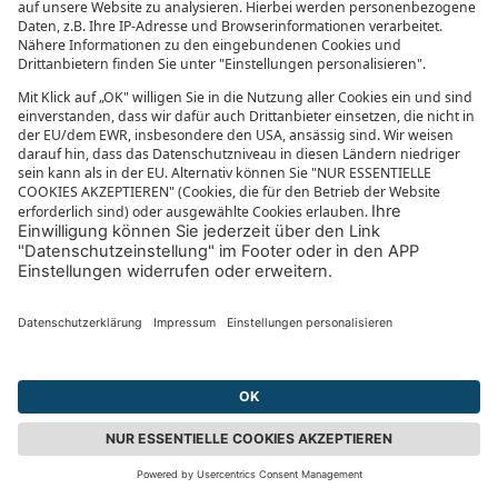
Das türkisblaue Wasser ist ein toller Kontrast zu
dem weißen Kies und dem Braun der knorrigen
Pinien. Etliche Unterwasserquellen erzeugen Mini-
Strudel auf der Wasseroberfläche.
9. Gradska Plaza
Zur Kvarner Bucht gehört die Riviera von Crikvenica,
wo der Stadtstrand Gradska Plaza liegt. Er setzt
sich aus einem Gemisch aus Sand und Kies