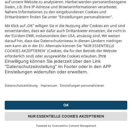
Legend of the Seas: Unsere Eindrücke vom
größten Kreuzfahrtschiff der Welt
AIDA oder „Mein Schiff“? – Welcher
Kreuzfahrtanbieter passt zu mir?
Krank im Urlaub – das sind eure Rechte und
Pflichten im Überblick
Mini-Kreuzfahrt AIDAmar: 4 Nächte auf der
Ostsee – Erfahrungsbericht