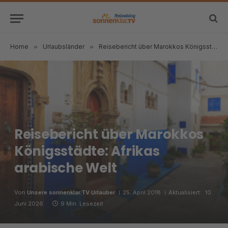
Home
»
Urlaubsländer
»
Reisebericht über Marokkos Königsstädte: Afrikas arabische Welt
Reisebericht über Marokkos
Königsstädte: Afrikas
arabische Welt
Von
Unsere sonnenklar.TV Urlauber
25. April 2018
Aktualisiert:
10.
Juni 2026
9 Min. Lesezeit