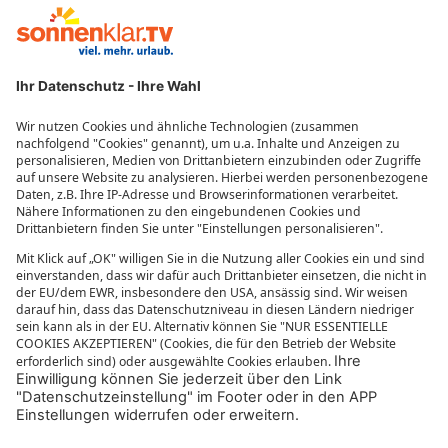
Reisegutscheine
Beliebte Reiseziele
Reisebüros
Impressum
Datenschutzeinstellungen
Datenschutzübersicht
MEHR VON SONNENKLAR.TV
Mediathek
sonnenklar.TV Empfangsdaten
sonnenklar.TV Programm
sonnenklar.TV App
sonnenklar.TV News
Reiselexikon
Informationen zur Barrierefreiheit