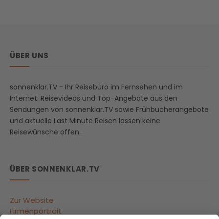
ÜBER UNS
sonnenklar.TV - Ihr Reisebüro im Fernsehen und im
Internet. Reisevideos und Top-Angebote aus den
Sendungen von sonnenklar.TV sowie Frühbucherangebote
und aktuelle Last Minute Reisen lassen keine
Reisewünsche offen.
ÜBER SONNENKLAR.TV
Zur Website
Firmenportrait