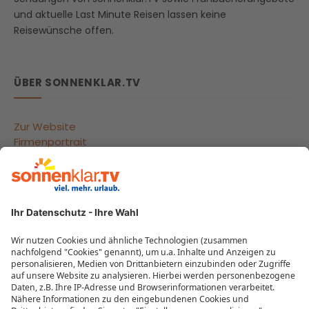
und aktuelle Last Minute Reisen lassen keine
Reisewünsche offen.
ÜBER SONNENKLAR.TV
Zur Website
Firmenportrait
Reisegutscheine
Beliebte Reiseziele
Reisebüros
Impressum
Datenschutzeinstellungen
Datenschutzübersicht
MEHR VON SONNENKLAR.TV