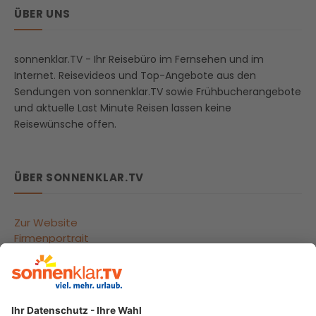
ÜBER UNS
sonnenklar.TV - Ihr Reisebüro im Fernsehen und im
Internet. Reisevideos und Top-Angebote aus den
Sendungen von sonnenklar.TV sowie Frühbucherangebote
und aktuelle Last Minute Reisen lassen keine
Reisewünsche offen.
ÜBER SONNENKLAR.TV
Zur Website
Firmenportrait
Reisegutscheine
Beliebte Reiseziele
Reisebüros
Impressum
Datenschutzeinstellungen