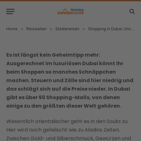
Tipps und Tricks
Von
sonnenklar.TV Team
5. April 2017
Aktualisiert:
24. März
2026
11 Min. Lesezeit
Home
»
Reisearten
»
Städtereisen
»
Shopping in Dubai: Unsere Tipps und Tricks
Es ist längst kein Geheimtipp mehr:
Ausgerechnet im luxuriösen Dubai könnt ihr
beim Shoppen so manches Schnäppchen
machen. Steuern und Zölle sind hier niedrig und
das schlägt sich auf die Preise nieder. In Dubai
gibt es über 50 Shopping-Malls, von denen
einige zu den größten dieser Welt gehören.
Wesentlich orientalischer geht es in den Souks zu.
Hier wird noch gefeilscht wie zu Aladins Zeiten.
Zwischen Gold- und Silberschmuck, Gewürzen und