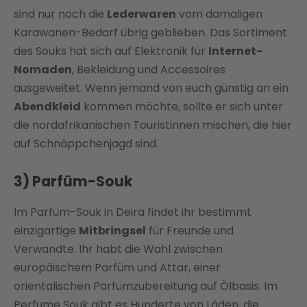
sind nur noch die
Lederwaren
vom damaligen
Karawanen-Bedarf übrig geblieben. Das Sortiment
des Souks hat sich auf Elektronik für
Internet-
Nomaden
, Bekleidung und Accessoires
ausgeweitet. Wenn jemand von euch günstig an ein
Abendkleid
kommen möchte, sollte er sich unter
die nordafrikanischen Touristinnen mischen, die hier
auf Schnäppchenjagd sind.
3) Parfüm-Souk
Im Parfüm-Souk in Deira findet ihr bestimmt
einzigartige
Mitbringsel
für Freunde und
Verwandte. Ihr habt die Wahl zwischen
europäischem Parfüm und Attar, einer
orientalischen Parfümzubereitung auf Ölbasis. Im
Perfume Souk gibt es Hunderte von Läden, die