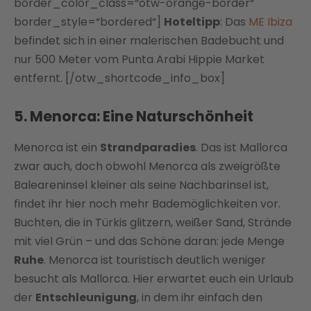
border_color_class=“otw-orange-border“
border_style=“bordered“]
Hoteltipp
: Das
ME Ibiza
befindet sich in einer malerischen Badebucht und
nur 500 Meter vom Punta Arabi Hippie Market
entfernt. [/otw_shortcode_info_box]
5. Menorca: Eine Naturschönheit
Menorca ist ein
Strandparadies
. Das ist Mallorca
zwar auch, doch obwohl Menorca als zweigrößte
Baleareninsel kleiner als seine Nachbarinsel ist,
findet ihr hier noch mehr Bademöglichkeiten vor.
Buchten, die in Türkis glitzern, weißer Sand, Strände
mit viel Grün – und das Schöne daran: jede Menge
Ruhe
. Menorca ist touristisch deutlich weniger
besucht als Mallorca. Hier erwartet euch ein Urlaub
der
Entschleunigung
, in dem ihr einfach den