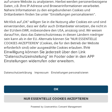
Um die Illas Cíes zu besuchen, müsst ihr euch
vorher anmelden, da täglich nur eine
begrenzte
Anzahl Touristen
zugelassen ist. Regelmäßig
verkehrende Katamarane bringen euch von Häfen
am Festland ans Ziel. Auf den Inseln gibt es keine
Hotels, dafür aber einen
Campingplatz
. So wird ein
längerer Aufenthalt zum echten Naturabenteuer.
Zwei Restaurants und eine Bar sorgen auf den Inseln
für Verpflegung und Stärkung.
Darum lieben wir Illas Cíes:
Ein Naturschutzgebiet mit Traumstränden
Perfekt für Ruhesuchende, aber auch
Abenteurer
Kein Massentourismus