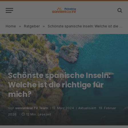
Home
»
Ratgeber
»
Schönste spanische Inseln: Welche ist die richtige für mich?
Schönste spanische Inseln:
Welche ist die richtige für
mich?
Von
sonnenklar.TV Team
12. März 2024
Aktualisiert:
19. Februar
2026
12 Min. Lesezeit