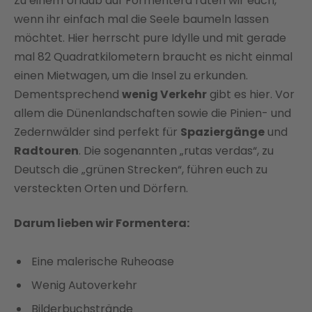
Zu einem Urlaub auf Formentera raten wir euch,
wenn ihr einfach mal die Seele baumeln lassen
möchtet. Hier herrscht pure Idylle und mit gerade
mal 82 Quadratkilometern braucht es nicht einmal
einen Mietwagen, um die Insel zu erkunden.
Dementsprechend
wenig Verkehr
gibt es hier. Vor
allem die Dünenlandschaften sowie die Pinien- und
Zedernwälder sind perfekt für
Spaziergänge
und
Radtouren
. Die sogenannten „rutas verdas“, zu
Deutsch die „grünen Strecken“, führen euch zu
versteckten Orten und Dörfern.
Darum lieben wir Formentera:
Eine malerische Ruheoase
Wenig Autoverkehr
Bilderbuchstrände