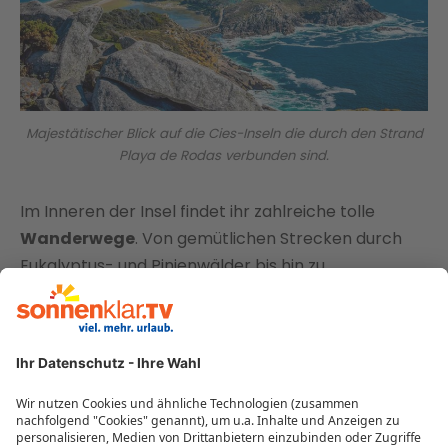
Majestätischer Blick auf die Cies-Inseln die durch den Strand
Playa de Rodas verbunden sind.
Im Inneren der Insel findet ihr zahlreiche tolle
Wanderwege
. Von gemütlichen Strecken durch
Eukalyptus- und Pinienwälder bis hin zu
anspruchsvollen Pfaden, die euch an Höhlen und
Lagunen vorbeiführen, ist für jeden etwas dabei. Zu
den Highlights zählt der
Leuchtturm Faro Cíes
,
einer der höchsten Punkte der Insel. Hier erlebt ihr
eine spektakuläre Panorama-Aussicht.