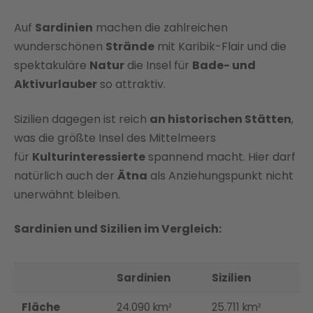
Auf
Sardinien
machen die zahlreichen
wunderschönen
Strände
mit Karibik-Flair und die
spektakuläre
Natur
die Insel für
Bade- und
Aktivurlauber
so attraktiv.
Sizilien dagegen ist reich
an historischen Stätten
,
was die größte Insel des Mittelmeers
für
Kulturinteressierte
spannend macht. Hier darf
natürlich auch der
Ätna
als Anziehungspunkt nicht
unerwähnt bleiben.
Sardinien und Sizilien im Vergleich:
Sardinien
Sizilien
Fläche
24.090 km²
25.711 km²