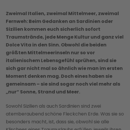
Zweimal Italien, zweimal Mittelmeer, zweimal
Fernweh: Beim Gedanken an Sardinien oder
Sizilien kommen euch sicherlich sofort
Traumstrände, jede Menge Kultur und ganz viel
Dolce Vita in den Sinn. Obwohl die beiden
größten Mittelmeerinseln nur so vor
italienischem Lebensgefühl sprühen, sind sie
sich gar nicht mal so ähnlich wie man im ersten
Moment denken mag. Doch eines haben sie
gemeinsam – sie sind sogar noch viel mehr als
„nur“ Sonne, Strand und Meer.
Sowohl Sizilien als auch Sardinien sind zwei
atemberaubend schöne Fleckchen Erde. Was sie so
besonders macht, ist, dass sie, obwohl sie alle
Klischees eines Traumurlaubs erfüllen, jeweils ihren