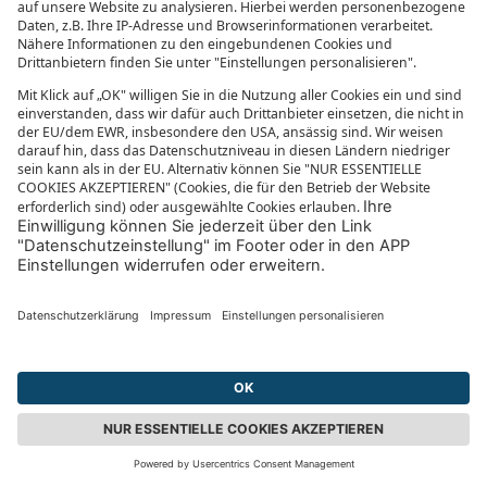
Fazit zum Vergleich von
Sardinien und Sizilien
Dem Zauber von Bella Italia lässt es sich nur schwer
entziehen. Auch auf den Inseln rund um den Stiefel
spürt wohl dank mediterranem Klima, herrlichen
Stränden und unzähligen Attraktionen fast jeder
ganz viel Amore.
Ob euer Herz eher für Sardinien oder für Sizilien
schlägt, hängt ganz davon ab, wie ihr euren
Inselurlaub verbringen möchtet. Kulturliebhaber
bekommen auf Sizilien Schmetterlinge im Bauch,
wer hauptsächlich an Traumstränden entspannen
möchte, findet sein Glück auf Sardinien. Aktiv
werden könnt ihr umgeben von bezaubernden
Landschaften auf beiden italienischen Inseln. Und