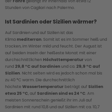
der
Fähre
gelangt ihr innerhalb von etwa 12
Stunden von Cagliari nach Palermo.
Ist Sardinien oder Sizilien wärmer?
Auf Sardinien und auf Sizilien ist das
Klima
mediterran
. Somit ist es im Sommer heiß und
trocken, im Winter mild und feucht. Der August ist
auf beiden Inseln der heißeste Monat mit einer
durchschnittlichen
Höchsttemperatur
von
rund
29,8 °C auf Sardinien
und ca.
29,9 °C auf
Sizilien
. Nicht selten wird es jedoch schon mal bis
zu 40 °C warm. Die durchschnittlich
höchste
Wassertemperatur
beträgt auf
Sizilien
etwa 25 °C
, auf
Sardinien sind es 24 °C
. Am
meisten Sonnenschein genießt ihr im Juli auf
Sardinien mit rund 10,8 und auf Sizilien mit ca. 10,7