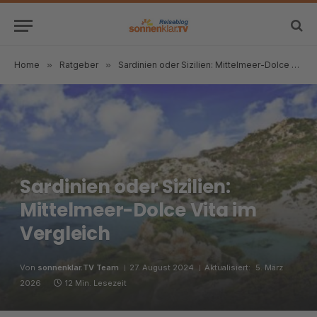
Home
»
Ratgeber
»
Sardinien oder Sizilien: Mittelmeer-Dolce Vita im Vergleich
Sardinien oder Sizilien:
Mittelmeer-Dolce Vita im
Vergleich
Von
sonnenklar.TV Team
27. August 2024
Aktualisiert:
5. März
2026
12 Min. Lesezeit