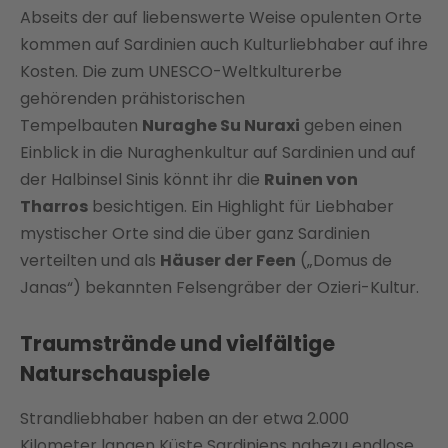
Abseits der auf liebenswerte Weise opulenten Orte
kommen auf Sardinien auch Kulturliebhaber auf ihre
Kosten. Die zum UNESCO-Weltkulturerbe
gehörenden prähistorischen
Tempelbauten
Nuraghe Su Nuraxi
geben einen
Einblick in die Nuraghenkultur auf Sardinien und auf
der Halbinsel Sinis könnt ihr die
Ruinen von
Tharros
besichtigen. Ein Highlight für Liebhaber
mystischer Orte sind die über ganz Sardinien
verteilten und als
Häuser der Feen
(„Domus de
Janas“) bekannten Felsengräber der Ozieri-Kultur.
Traumstrände und vielfältige
Naturschauspiele
Strandliebhaber haben an der etwa 2.000
Kilometer langen Küste Sardiniens nahezu endlose