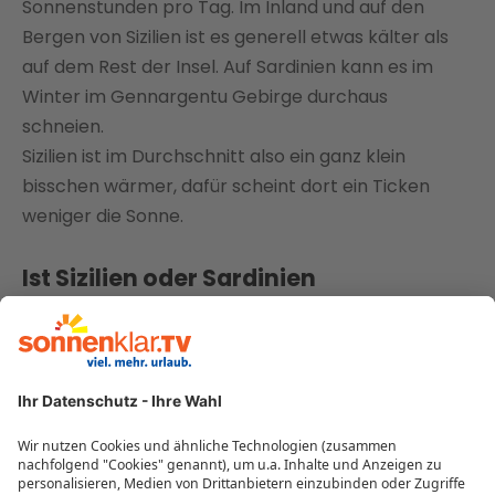
Sonnenstunden pro Tag. Im Inland und auf den
Bergen von Sizilien ist es generell etwas kälter als
auf dem Rest der Insel. Auf Sardinien kann es im
Winter im Gennargentu Gebirge durchaus
schneien.
Sizilien ist im Durchschnitt also ein ganz klein
bisschen wärmer, dafür scheint dort ein Ticken
weniger die Sonne.
Ist Sizilien oder Sardinien
flächenmäßig größer?
Der Unterschied ist zwar gering, doch mit rund
25.711 km² ist Sizilien etwas größer als das etwa
24.090 km² große Sardinien. Sardiniens Küstenlinie
ist dafür rund 350 km länger.