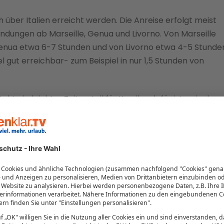
 über Italien erreicht werden. Die Anreise erfolgt meist
indungen ab Marseille, Genua und Livorno. Von Marseille
Genua etwa 6-7 Stunden und von Livorno etwa 4-5 Stunde
el gut erreichbar- zum Beispiel in nur 1,5 Stunden von
t ein leichter Zeitvorteil für Korsika, dafür ist es in den
nien zu kommen.
ICHEN
KORSIKA HOTELS VERGLEICHEN
t das Wetter?