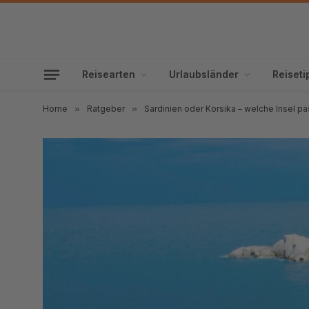
Reisearten
Urlaubsländer
Reiseti
Home
»
Ratgeber
»
Sardinien oder Korsika – welche Insel p