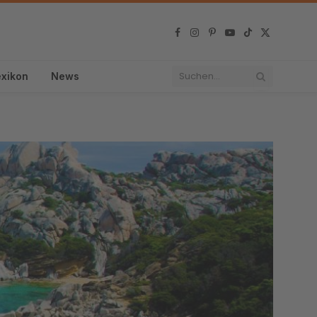
Facebook
Instagram
Pinterest
YouTube
TikTok
X
(Twitter)
exikon
News