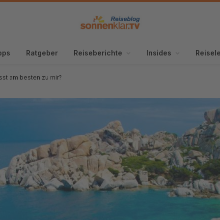
pps
Ratgeber
Reiseberichte
Insides
Reisel
asst am besten zu mir?