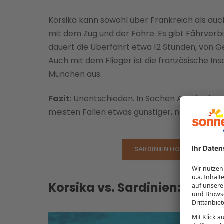
Korsika kann sowohl über Frankreich als auch
mit dem Zug und der Fähre. Es gibt Fährverb
dauert die Überfahrt etwa 12 Stunden, von 
Auch mit dem Flieger ist die französische Ins
München aus.
Fazit
: Unentschieden. In Sachen Anreise besteh
meisten Fällen etwas günstiger, nach Sardi
SARDINIEN HOTELS VERGLE
Korsika vs. Sardinien: Wie is