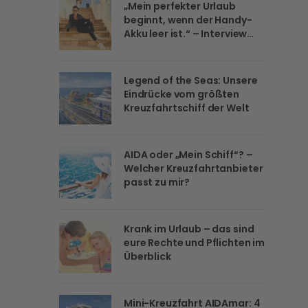
„Mein perfekter Urlaub
beginnt, wenn der Handy-
Akku leer ist.“ – Interview
mit Moderatorin Mary Amiri
Legend of the Seas: Unsere
Eindrücke vom größten
Kreuzfahrtschiff der Welt
AIDA oder „Mein Schiff“? –
Welcher Kreuzfahrtanbieter
passt zu mir?
Krank im Urlaub – das sind
eure Rechte und Pflichten im
Überblick
Mini-Kreuzfahrt AIDAmar: 4