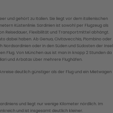
eer und gehört zu Italien. Sie liegt vor dem italienischen
metern Küstenlinie.
Sardinien ist sowohl per Flugzeug als
n Reisedauer, Flexibilität und Transportmittel abhängt.
Auto dabei haben. Ab Genua, Civitavecchia, Piombino oder
 Nordsardinien oder in den Süden und Südosten der Insel
nen Flug. Von München aus ist man in knapp 2 Stunden da
gliari und Arbatax über mehrere Flughäfen.
nreise deutlich günstiger als der Flug und ein Mietwagen
ardiniens und liegt nur wenige Kilometer nördlich. Im
nkreich und ist insgesamt deutlich kleiner.