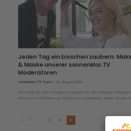
Jeden Tag ein bisschen zaubern: Mak
& Maske unserer sonnenklar.TV
Moderatoren
sonnenklar.TV Team
22. August 2014
Sie sorgt für das richtige Aussehen vor der Kamera: Viktoria H
eine von fünf Make-up-Artists bei sonnenklar. Jeder Studio-
Previous
…
1
3
4
5