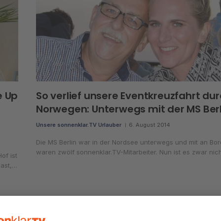
e Up
So verlief unsere Eventkreuzfahrt du
Norwegen: Unterwegs mit der MS Berl
Unsere sonnenklar.TV Urlauber
6. August 2014
Die MS Berlin war in der Nordsee unterwegs und mit an Bor
waren zwölf sonnenklar.TV-Mitarbeiter. Nun ist es zwar nic
of ist
Gast,…