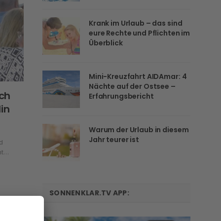
Krank im Urlaub – das sind
eure Rechte und Pflichten im
Überblick
Mini-Kreuzfahrt AIDAmar: 4
Nächte auf der Ostsee –
rch
Erfahrungsbericht
in
Warum der Urlaub in diesem
Jahr teurer ist
d
ht…
SONNENKLAR.TV APP: