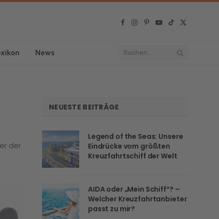
Facebook
Instagram
Pinterest
YouTube
TikTok
X
(Twitter)
exikon
News
NEUESTE BEITRÄGE
Legend of the Seas: Unsere
er der
Eindrücke vom größten
Kreuzfahrtschiff der Welt
AIDA oder „Mein Schiff“? –
Welcher Kreuzfahrtanbieter
passt zu mir?