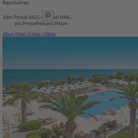
Pauschalreise
Alter Preis
ab €
833,-
ab €
666,-
pro Person
Preis pro Person
allsun Hotel Zorbas Village