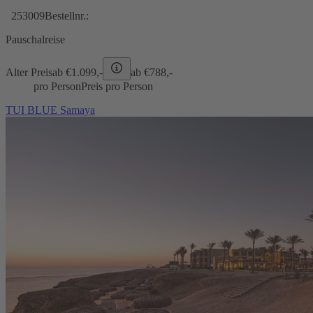
253009
Bestellnr.:
Pauschalreise
Alter Preis
ab €
1.099,-
ab €
788,-
pro Person
Preis pro Person
TUI BLUE Samaya