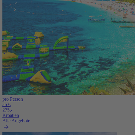
pro Person
ab €
275,-
Kroatien
Alle Angebote