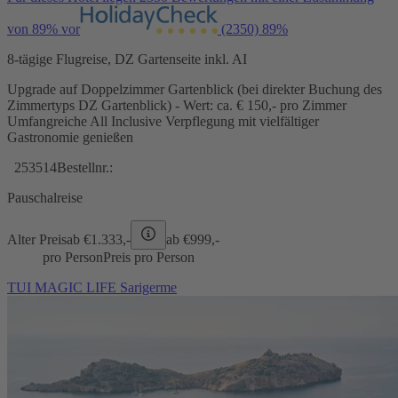
von 89% vor
(2350)
89%
8-tägige Flugreise, DZ Gartenseite inkl. AI
Upgrade auf Doppelzimmer Gartenblick (bei direkter Buchung des
Zimmertyps DZ Gartenblick) - Wert: ca. € 150,- pro Zimmer
Umfangreiche All Inclusive Verpflegung mit vielfältiger
Gastronomie genießen
253514
Bestellnr.:
Pauschalreise
Alter Preis
ab €
1.333,-
ab €
999,-
pro Person
Preis pro Person
TUI MAGIC LIFE Sarigerme