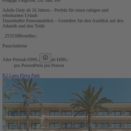
8-tägige Flugreise, DZ inkl. HP
Adults Only ab 16 Jahren – Perfekt für einen ruhigen und
erholsamen Urlaub
Traumhafter Panoramablick – Genießen Sie den Ausblick auf den
Atlantik und den Teide
253538
Bestellnr.:
Pauschalreise
Alter Preis
ab €
999,-
ab €
699,-
pro Person
Preis pro Person
R2 Lago Playa Park