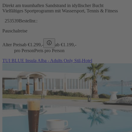
Direkt am traumhaften Sandstrand in idyllischer Bucht
Vielfältiges Sportprogramm mit Wassersport, Tennis & Fitness
253539
Bestellnr.:
Pauschalreise
Alter Preis
ab €
1.299,-
ab €
1.199,-
pro Person
Preis pro Person
TUI BLUE Insula Alba - Adults Only Stil-Hotel