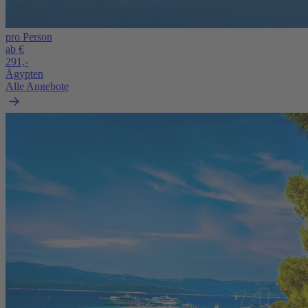
pro Person
ab €
291,-
Ägypten
Alle Angebote