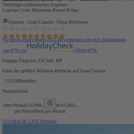
Vielfältiges kulinarisches Angebot
Lopesan Costa Meloneras Resort & Spa
Spanien - Gran Canaria - Playa Meloneras
Für dieses Hotel liegen 7816 Bewertungen mit einer Zustimmung
von 87% vor
(7816)
87%
8-tägige Flugreise, DZ inkl. HP
Einer der größten Wellness-Bereiche auf Gran Canaria
253100
Bestellnr.:
Pauschalreise
Alter Preis
ab €
1.699,-
ab €
1.005,-
pro Person
Preis pro Person
TUI MAGIC LIFE Plimmiri