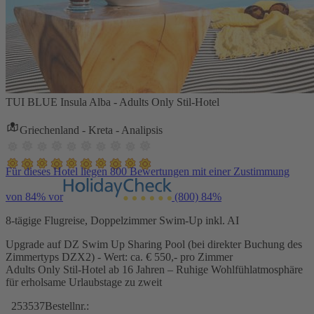
TUI BLUE Insula Alba - Adults Only Stil-Hotel
Griechenland - Kreta - Analipsis
Für dieses Hotel liegen 800 Bewertungen mit einer Zustimmung
von 84% vor
(800)
84%
8-tägige Flugreise, Doppelzimmer Swim-Up inkl. AI
Upgrade auf DZ Swim Up Sharing Pool (bei direkter Buchung des
Zimmertyps DZX2) - Wert: ca. € 550,- pro Zimmer
Adults Only Stil-Hotel ab 16 Jahren – Ruhige Wohlfühlatmosphäre
für erholsame Urlaubstage zu zweit
253537
Bestellnr.: