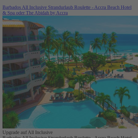
Barbados All Inclusive Strandurlaub Roulette - Accra Beach Hotel
& Spa oder The Abidah by Accra
Upgrade auf All Inclusive
Barbados All Inclusive Strandurlaub Roulette - Accra Beach Hotel