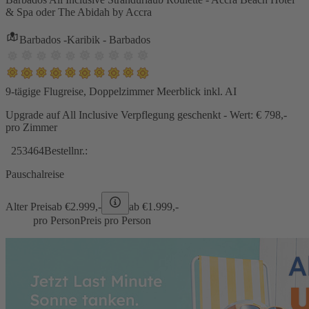
& Spa oder The Abidah by Accra
Barbados -Karibik - Barbados
9-tägige Flugreise, Doppelzimmer Meerblick inkl. AI
Upgrade auf All Inclusive Verpflegung geschenkt - Wert: € 798,-
pro Zimmer
253464
Bestellnr.:
Pauschalreise
Alter Preis
ab €
2.999,-
ab €
1.999,-
pro Person
Preis pro Person