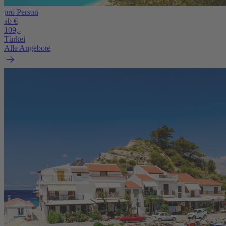
pro Person
ab €
109,-
Türkei
Alle Angebote