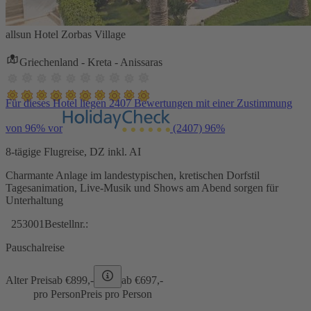
allsun Hotel Zorbas Village
Griechenland - Kreta - Anissaras
Für dieses Hotel liegen 2407 Bewertungen mit einer Zustimmung
von 96% vor
(2407)
96%
8-tägige Flugreise, DZ inkl. AI
Charmante Anlage im landestypischen, kretischen Dorfstil
Tagesanimation, Live-Musik und Shows am Abend sorgen für
Unterhaltung
253001
Bestellnr.:
Pauschalreise
Alter Preis
ab €
899,-
ab €
697,-
pro Person
Preis pro Person