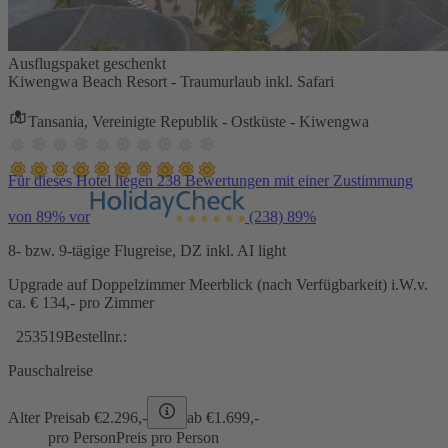
Ausflugspaket geschenkt
Kiwengwa Beach Resort - Traumurlaub inkl. Safari
Tansania, Vereinigte Republik - Ostküste - Kiwengwa
Für dieses Hotel liegen 238 Bewertungen mit einer Zustimmung
von 89% vor
(238)
89%
8- bzw. 9-tägige Flugreise, DZ inkl. AI light
Upgrade auf Doppelzimmer Meerblick (nach Verfügbarkeit) i.W.v.
ca. € 134,- pro Zimmer
253519
Bestellnr.:
Pauschalreise
Alter Preis
ab €
2.296,-
ab €
1.699,-
pro Person
Preis pro Person