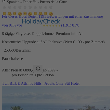
Spanien - Teneriffa - Puerto de la Cruz
Für dieses Hotel liegen 1191 Bewertungen mit einer Zustimmung
von 81% vor
(1191)
81%
8-tägige Flugreise, Doppelzimmer Premium inkl. AI
Kostenfreies Upgrade auf All Inclusive (Wert € 199.- pro Zimmer)
253500
Bestellnr.:
Pauschalreise
Alter Preis
ab €
899,-
ab €
699,-
pro Person
Preis pro Person
TUI BLUE Atlantic Hills - Adults Only Stil-Hotel