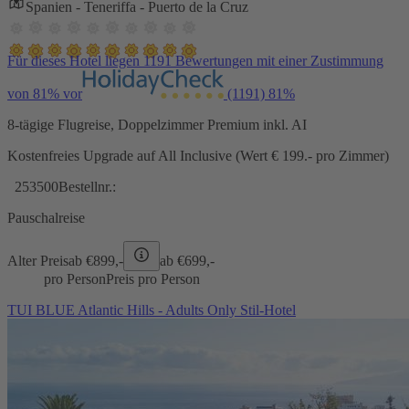
Spanien - Teneriffa - Puerto de la Cruz
Für dieses Hotel liegen 1191 Bewertungen mit einer Zustimmung
von 81% vor
(1191)
81%
8-tägige Flugreise, Doppelzimmer Premium inkl. AI
Kostenfreies Upgrade auf All Inclusive (Wert € 199.- pro Zimmer)
253500
Bestellnr.:
Pauschalreise
Alter Preis
ab €
899,-
ab €
699,-
pro Person
Preis pro Person
TUI BLUE Atlantic Hills - Adults Only Stil-Hotel