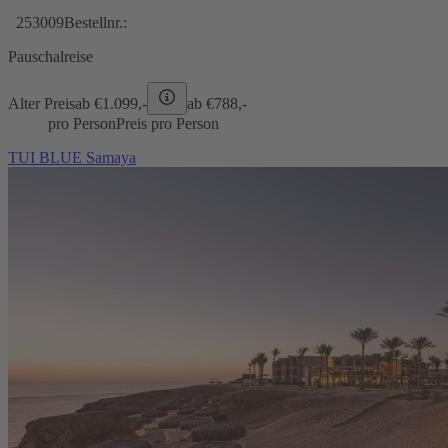
253009
Bestellnr.:
Pauschalreise
Alter Preis
ab €
1.099,-
ab €
788,-
pro Person
Preis pro Person
TUI BLUE Samaya