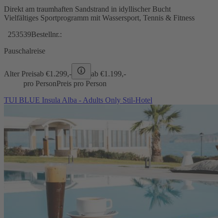
Direkt am traumhaften Sandstrand in idyllischer Bucht
Vielfältiges Sportprogramm mit Wassersport, Tennis & Fitness
253539
Bestellnr.:
Pauschalreise
Alter Preis
ab €
1.299,-
ab €
1.199,-
pro Person
Preis pro Person
TUI BLUE Insula Alba - Adults Only Stil-Hotel