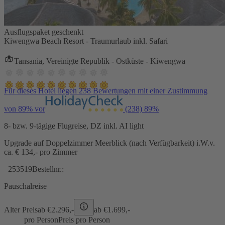
Ausflugspaket geschenkt
Kiwengwa Beach Resort - Traumurlaub inkl. Safari
Tansania, Vereinigte Republik - Ostküste - Kiwengwa
Für dieses Hotel liegen 238 Bewertungen mit einer Zustimmung
von 89% vor
(238)
89%
8- bzw. 9-tägige Flugreise, DZ inkl. AI light
Upgrade auf Doppelzimmer Meerblick (nach Verfügbarkeit) i.W.v.
ca. € 134,- pro Zimmer
253519
Bestellnr.:
Pauschalreise
Alter Preis
ab €
2.296,-
ab €
1.699,-
pro Person
Preis pro Person