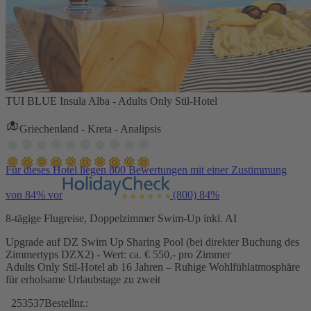
TUI BLUE Insula Alba - Adults Only Stil-Hotel
Griechenland - Kreta - Analipsis
Für dieses Hotel liegen 800 Bewertungen mit einer Zustimmung
von 84% vor
(800)
84%
8-tägige Flugreise, Doppelzimmer Swim-Up inkl. AI
Upgrade auf DZ Swim Up Sharing Pool (bei direkter Buchung des
Zimmertyps DZX2) - Wert: ca. € 550,- pro Zimmer
Adults Only Stil-Hotel ab 16 Jahren – Ruhige Wohlfühlatmosphäre
für erholsame Urlaubstage zu zweit
253537
Bestellnr.: