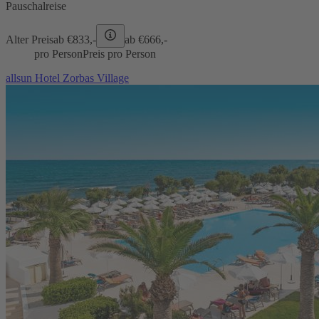
Pauschalreise
Alter Preis
ab €
833,-
ab €
666,-
pro Person
Preis pro Person
allsun Hotel Zorbas Village