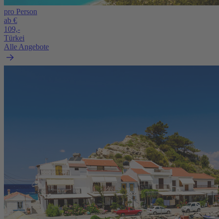
pro Person
ab €
109,-
Türkei
Alle Angebote