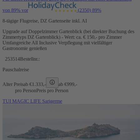
von 89% vor
(2350)
89%
8-tägige Flugreise, DZ Gartenseite inkl. AI
Upgrade auf Doppelzimmer Gartenblick (bei direkter Buchung des
Zimmertyps DZ Gartenblick) - Wert: ca. € 150,- pro Zimmer
Umfangreiche All Inclusive Verpflegung mit vielfältiger
Gastronomie genießen
253514
Bestellnr.:
Pauschalreise
Alter Preis
ab €
1.333,-
ab €
999,-
pro Person
Preis pro Person
TUI MAGIC LIFE Sarigerme