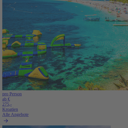
pro Person
ab €
275,-
Kroatien
Alle Angebote