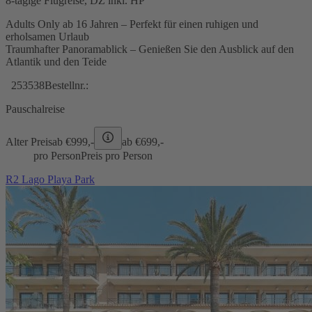
8-tägige Flugreise, DZ inkl. HP
Adults Only ab 16 Jahren – Perfekt für einen ruhigen und
erholsamen Urlaub
Traumhafter Panoramablick – Genießen Sie den Ausblick auf den
Atlantik und den Teide
253538
Bestellnr.:
Pauschalreise
Alter Preis
ab €
999,-
ab €
699,-
pro Person
Preis pro Person
R2 Lago Playa Park