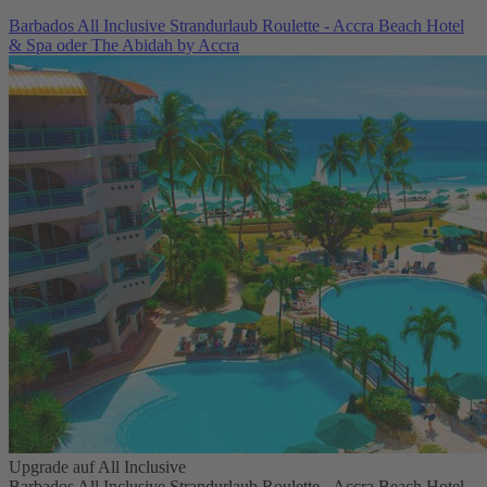
Barbados All Inclusive Strandurlaub Roulette - Accra Beach Hotel
& Spa oder The Abidah by Accra
Upgrade auf All Inclusive
Barbados All Inclusive Strandurlaub Roulette - Accra Beach Hotel