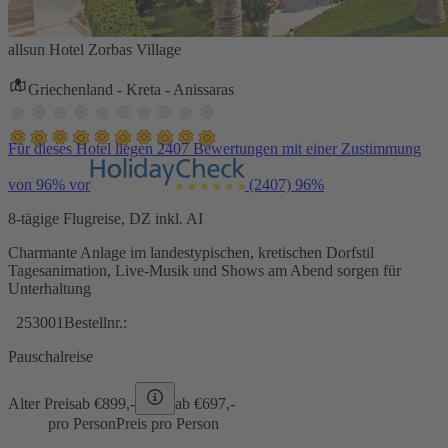
allsun Hotel Zorbas Village
Griechenland - Kreta - Anissaras
Für dieses Hotel liegen 2407 Bewertungen mit einer Zustimmung
von 96% vor
(2407)
96%
8-tägige Flugreise, DZ inkl. AI
Charmante Anlage im landestypischen, kretischen Dorfstil
Tagesanimation, Live-Musik und Shows am Abend sorgen für
Unterhaltung
253001
Bestellnr.:
Pauschalreise
Alter Preis
ab €
899,-
ab €
697,-
pro Person
Preis pro Person