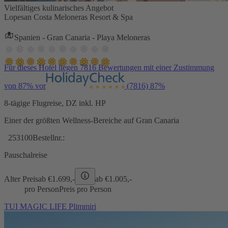
Vielfältiges kulinarisches Angebot
Lopesan Costa Meloneras Resort & Spa
Spanien - Gran Canaria - Playa Meloneras
Für dieses Hotel liegen 7816 Bewertungen mit einer Zustimmung
von 87% vor
(7816)
87%
8-tägige Flugreise, DZ inkl. HP
Einer der größten Wellness-Bereiche auf Gran Canaria
253100
Bestellnr.:
Pauschalreise
Alter Preis
ab €
1.699,-
ab €
1.005,-
pro Person
Preis pro Person
TUI MAGIC LIFE Plimmiri