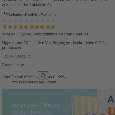
& Spa oder The Abidah by Accra
Barbados -Karibik - Barbados
9-tägige Flugreise, Doppelzimmer Meerblick inkl. AI
Upgrade auf All Inclusive Verpflegung geschenkt - Wert: € 798,-
pro Zimmer
253464
Bestellnr.:
Pauschalreise
Alter Preis
ab €
2.999,-
ab €
1.999,-
pro Person
Preis pro Person