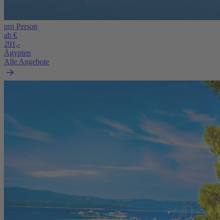
pro Person
ab €
291,-
Ägypten
Alle Angebote