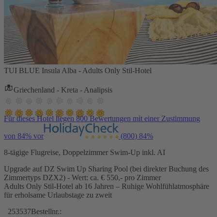
TUI BLUE Insula Alba - Adults Only Stil-Hotel
Griechenland - Kreta - Analipsis
Für dieses Hotel liegen 800 Bewertungen mit einer Zustimmung
von 84% vor
(800)
84%
8-tägige Flugreise, Doppelzimmer Swim-Up inkl. AI
Upgrade auf DZ Swim Up Sharing Pool (bei direkter Buchung des
Zimmertyps DZX2) - Wert: ca. € 550,- pro Zimmer
Adults Only Stil-Hotel ab 16 Jahren – Ruhige Wohlfühlatmosphäre
für erholsame Urlaubstage zu zweit
253537
Bestellnr.: