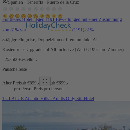
Spanien - Teneriffa - Puerto de la Cruz
Für dieses Hotel liegen 1191 Bewertungen mit einer Zustimmung
von 81% vor
(1191)
81%
8-tägige Flugreise, Doppelzimmer Premium inkl. AI
Kostenfreies Upgrade auf All Inclusive (Wert € 199.- pro Zimmer)
253500
Bestellnr.:
Pauschalreise
Alter Preis
ab €
899,-
ab €
699,-
pro Person
Preis pro Person
TUI BLUE Atlantic Hills - Adults Only Stil-Hotel