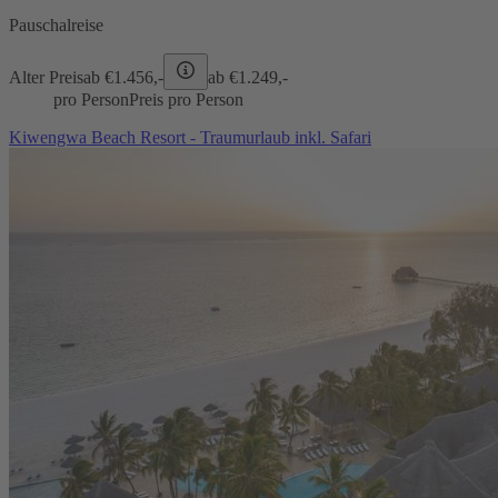
Pauschalreise
Alter Preis
ab €
1.456,-
ab €
1.249,-
pro Person
Preis pro Person
Kiwengwa Beach Resort - Traumurlaub inkl. Safari