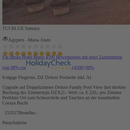
TUI BLUE Samaya
Ägypten - Marsa Alam
Für dieses Hotel liegen 4590 Bewertungen mit einer Zustimmung
von 98% vor
(4590)
98%
8-tägige Flugreise, DZ Deluxe Poolseite inkl. AI
Upgrade auf Doppelzimmer Deluxe Family Pool View (bei direkter
Buchung des Zimmertyps DZX2) - Wert: ca. € 220,- pro Zimmer
Perfekter Ort zum Schnorcheln und Tauchen an der traumhaften
Coraya Bucht
253527
Bestellnr.:
Pauschalreise