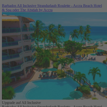
Barbados All Inclusive Strandurlaub Roulette - Accra Beach Hotel
& Spa oder The Abidah by Accra
Upgrade auf All Inclusive
Barbados All Inclusive Strandurlaub Roulette - Accra Beach Hotel