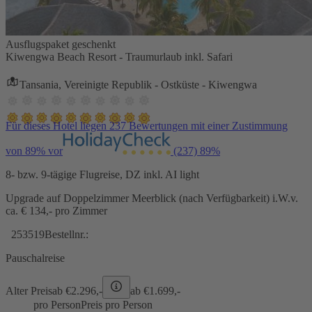
Ausflugspaket geschenkt
Kiwengwa Beach Resort - Traumurlaub inkl. Safari
Tansania, Vereinigte Republik - Ostküste - Kiwengwa
Für dieses Hotel liegen 237 Bewertungen mit einer Zustimmung
von 89% vor
(237)
89%
8- bzw. 9-tägige Flugreise, DZ inkl. AI light
Upgrade auf Doppelzimmer Meerblick (nach Verfügbarkeit) i.W.v.
ca. € 134,- pro Zimmer
253519
Bestellnr.:
Pauschalreise
Alter Preis
ab €
2.296,-
ab €
1.699,-
pro Person
Preis pro Person