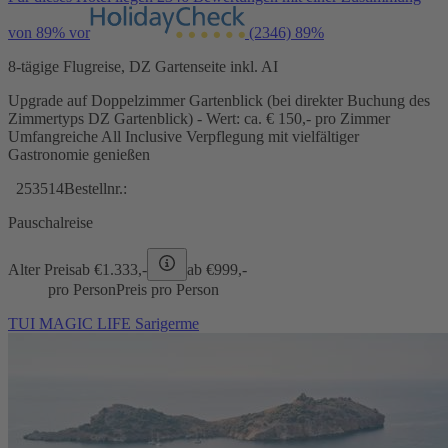
von 89% vor
(2346)
89%
8-tägige Flugreise, DZ Gartenseite inkl. AI
Upgrade auf Doppelzimmer Gartenblick (bei direkter Buchung des
Zimmertyps DZ Gartenblick) - Wert: ca. € 150,- pro Zimmer
Umfangreiche All Inclusive Verpflegung mit vielfältiger
Gastronomie genießen
253514
Bestellnr.:
Pauschalreise
Alter Preis
ab €
1.333,-
ab €
999,-
pro Person
Preis pro Person
TUI MAGIC LIFE Sarigerme