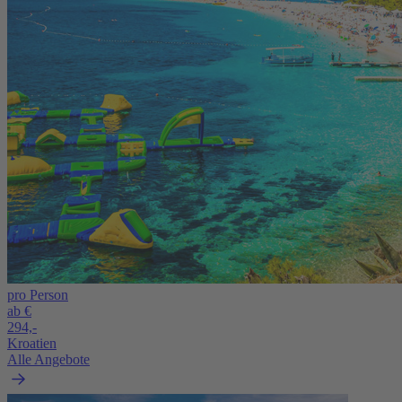
pro Person
ab €
294,-
Kroatien
Alle Angebote