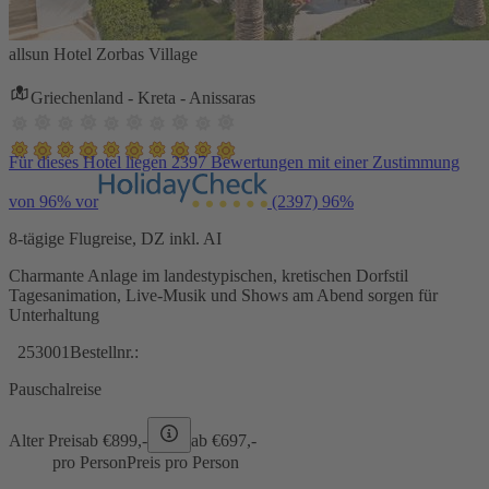
allsun Hotel Zorbas Village
Griechenland - Kreta - Anissaras
Für dieses Hotel liegen 2397 Bewertungen mit einer Zustimmung
von 96% vor
(2397)
96%
8-tägige Flugreise, DZ inkl. AI
Charmante Anlage im landestypischen, kretischen Dorfstil
Tagesanimation, Live-Musik und Shows am Abend sorgen für
Unterhaltung
253001
Bestellnr.:
Pauschalreise
Alter Preis
ab €
899,-
ab €
697,-
pro Person
Preis pro Person