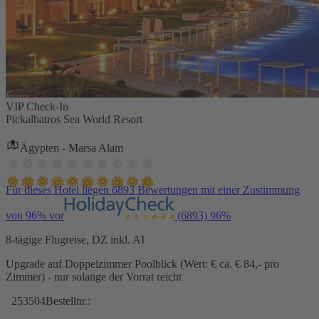
VIP Check-In
Pickalbatros Sea World Resort
Ägypten - Marsa Alam
Für dieses Hotel liegen 6893 Bewertungen mit einer Zustimmung
von 96% vor
(6893)
96%
8-tägige Flugreise, DZ inkl. AI
Upgrade auf Doppelzimmer Poolblick (Wert: € ca. € 84,- pro
Zimmer) - nur solange der Vorrat reicht
253504
Bestellnr.: