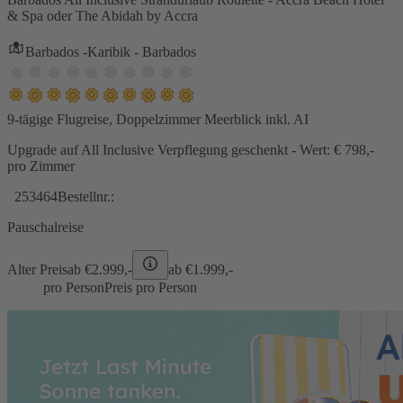
& Spa oder The Abidah by Accra
Barbados -Karibik - Barbados
9-tägige Flugreise, Doppelzimmer Meerblick inkl. AI
Upgrade auf All Inclusive Verpflegung geschenkt - Wert: € 798,-
pro Zimmer
253464
Bestellnr.:
Pauschalreise
Alter Preis
ab €
2.999,-
ab €
1.999,-
pro Person
Preis pro Person