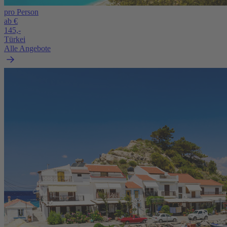
pro Person
ab €
145,-
Türkei
Alle Angebote