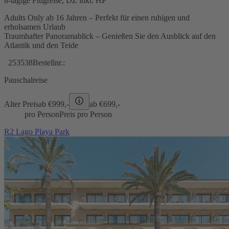
8-tägige Flugreise, DZ inkl. HP
Adults Only ab 16 Jahren – Perfekt für einen ruhigen und
erholsamen Urlaub
Traumhafter Panoramablick – Genießen Sie den Ausblick auf den
Atlantik und den Teide
253538
Bestellnr.:
Pauschalreise
Alter Preis
ab €
999,-
ab €
699,-
pro Person
Preis pro Person
R2 Lago Playa Park