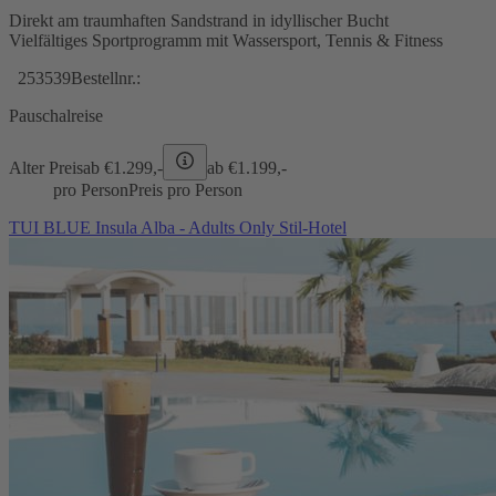
Direkt am traumhaften Sandstrand in idyllischer Bucht
Vielfältiges Sportprogramm mit Wassersport, Tennis & Fitness
253539
Bestellnr.:
Pauschalreise
Alter Preis
ab €
1.299,-
ab €
1.199,-
pro Person
Preis pro Person
TUI BLUE Insula Alba - Adults Only Stil-Hotel