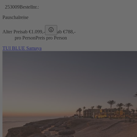
253009
Bestellnr.:
Pauschalreise
Alter Preis
ab €
1.099,-
ab €
788,-
pro Person
Preis pro Person
TUI BLUE Samaya