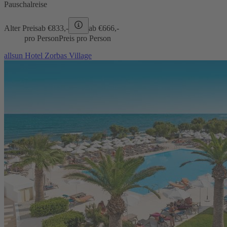
Pauschalreise
Alter Preis
ab €
833,-
ab €
666,-
pro Person
Preis pro Person
allsun Hotel Zorbas Village