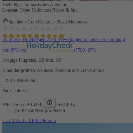
Vielfältiges kulinarisches Angebot
Lopesan Costa Meloneras Resort & Spa
Spanien - Gran Canaria - Playa Meloneras
Für dieses Hotel liegen 7793 Bewertungen mit einer Zustimmung
von 87% vor
(7793)
87%
8-tägige Flugreise, DZ inkl. HP
Einer der größten Wellness-Bereiche auf Gran Canaria
253100
Bestellnr.:
Pauschalreise
Alter Preis
ab €
1.699,-
ab €
1.005,-
pro Person
Preis pro Person
TUI MAGIC LIFE Plimmiri