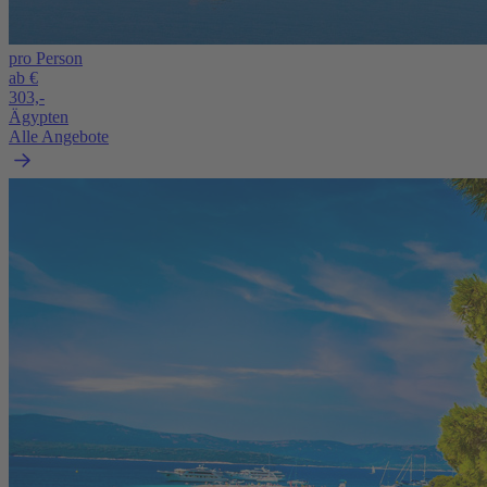
pro Person
ab €
303,-
Ägypten
Alle Angebote