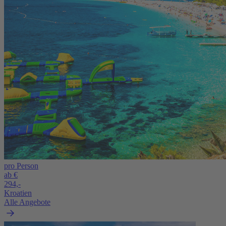
pro Person
ab €
294,-
Kroatien
Alle Angebote