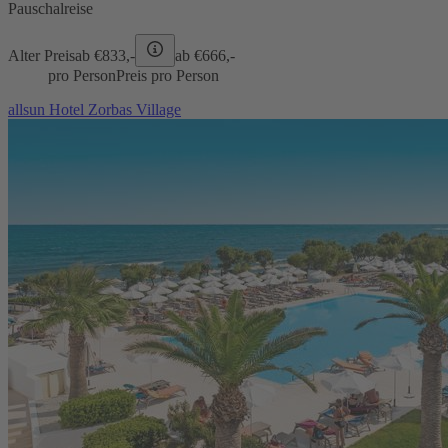
Pauschalreise
Alter Preis
ab €
833,-
ab €
666,-
pro Person
Preis pro Person
allsun Hotel Zorbas Village