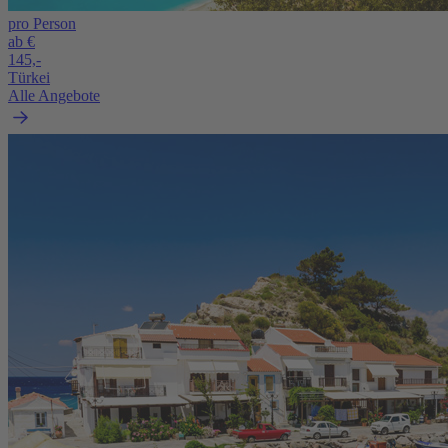
pro Person
ab €
145,-
Türkei
Alle Angebote