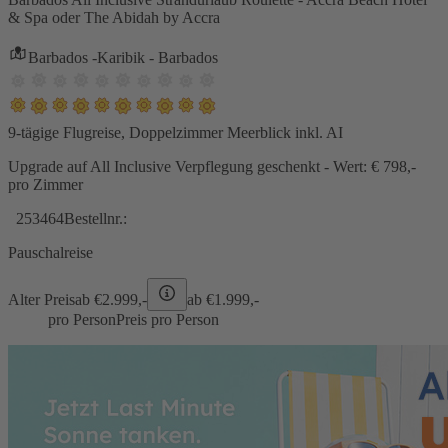
& Spa oder The Abidah by Accra
Barbados -Karibik - Barbados
9-tägige Flugreise, Doppelzimmer Meerblick inkl. AI
Upgrade auf All Inclusive Verpflegung geschenkt - Wert: € 798,-
pro Zimmer
253464
Bestellnr.:
Pauschalreise
Alter Preis
ab €
2.999,-
ab €
1.999,-
pro Person
Preis pro Person