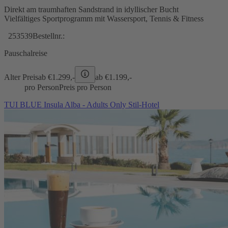
Direkt am traumhaften Sandstrand in idyllischer Bucht
Vielfältiges Sportprogramm mit Wassersport, Tennis & Fitness
253539
Bestellnr.:
Pauschalreise
Alter Preis
ab €
1.299,-
ab €
1.199,-
pro Person
Preis pro Person
TUI BLUE Insula Alba - Adults Only Stil-Hotel