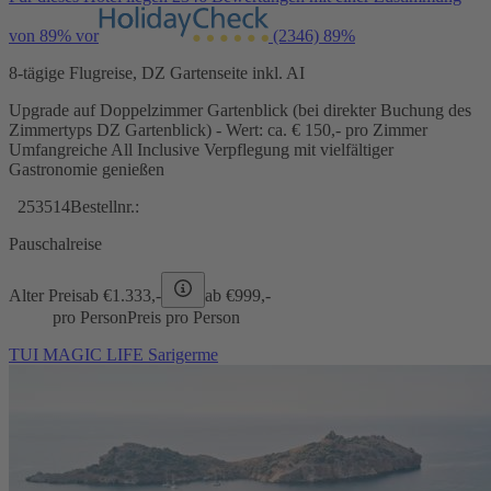
von 89% vor
(2346)
89%
8-tägige Flugreise, DZ Gartenseite inkl. AI
Upgrade auf Doppelzimmer Gartenblick (bei direkter Buchung des
Zimmertyps DZ Gartenblick) - Wert: ca. € 150,- pro Zimmer
Umfangreiche All Inclusive Verpflegung mit vielfältiger
Gastronomie genießen
253514
Bestellnr.:
Pauschalreise
Alter Preis
ab €
1.333,-
ab €
999,-
pro Person
Preis pro Person
TUI MAGIC LIFE Sarigerme