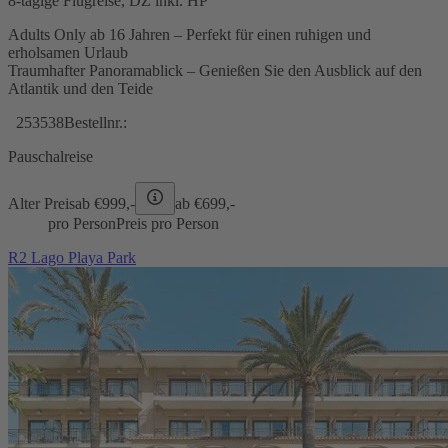
8-tägige Flugreise, DZ inkl. HP
Adults Only ab 16 Jahren – Perfekt für einen ruhigen und
erholsamen Urlaub
Traumhafter Panoramablick – Genießen Sie den Ausblick auf den
Atlantik und den Teide
253538
Bestellnr.:
Pauschalreise
Alter Preis
ab €
999,-
ab €
699,-
pro Person
Preis pro Person
R2 Lago Playa Park