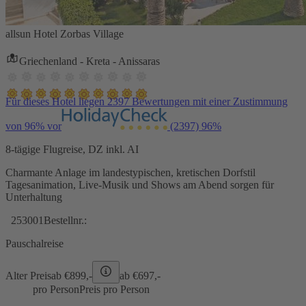
allsun Hotel Zorbas Village
Griechenland - Kreta - Anissaras
Für dieses Hotel liegen 2397 Bewertungen mit einer Zustimmung
von 96% vor
(2397)
96%
8-tägige Flugreise, DZ inkl. AI
Charmante Anlage im landestypischen, kretischen Dorfstil
Tagesanimation, Live-Musik und Shows am Abend sorgen für
Unterhaltung
253001
Bestellnr.:
Pauschalreise
Alter Preis
ab €
899,-
ab €
697,-
pro Person
Preis pro Person