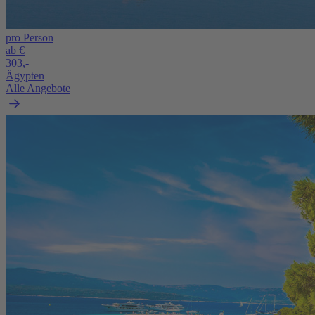
pro Person
ab €
303,-
Ägypten
Alle Angebote