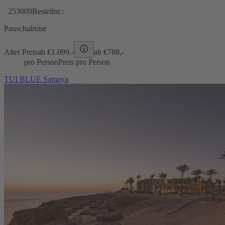
253009
Bestellnr.:
Pauschalreise
Alter Preis
ab €
1.099,-
ab €
788,-
pro Person
Preis pro Person
TUI BLUE Samaya