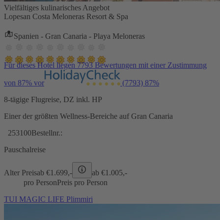
Vielfältiges kulinarisches Angebot
Lopesan Costa Meloneras Resort & Spa
Spanien - Gran Canaria - Playa Meloneras
Für dieses Hotel liegen 7793 Bewertungen mit einer Zustimmung
von 87% vor
(7793)
87%
8-tägige Flugreise, DZ inkl. HP
Einer der größten Wellness-Bereiche auf Gran Canaria
253100
Bestellnr.:
Pauschalreise
Alter Preis
ab €
1.699,-
ab €
1.005,-
pro Person
Preis pro Person
TUI MAGIC LIFE Plimmiri