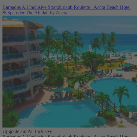
Barbados All Inclusive Strandurlaub Roulette - Accra Beach Hotel
& Spa oder The Abidah by Accra
Upgrade auf All Inclusive
Barbados All Inclusive Strandurlaub Roulette - Accra Beach Hotel