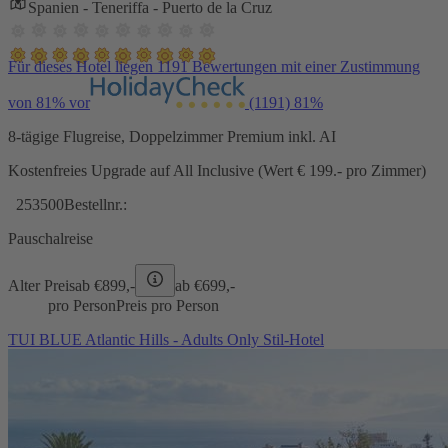
Spanien - Teneriffa - Puerto de la Cruz
Für dieses Hotel liegen 1191 Bewertungen mit einer Zustimmung
von 81% vor
(1191)
81%
8-tägige Flugreise, Doppelzimmer Premium inkl. AI
Kostenfreies Upgrade auf All Inclusive (Wert € 199.- pro Zimmer)
253500
Bestellnr.:
Pauschalreise
Alter Preis
ab €
899,-
ab €
699,-
pro Person
Preis pro Person
TUI BLUE Atlantic Hills - Adults Only Stil-Hotel