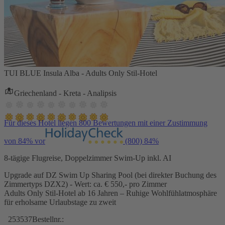
TUI BLUE Insula Alba - Adults Only Stil-Hotel
Griechenland - Kreta - Analipsis
Für dieses Hotel liegen 800 Bewertungen mit einer Zustimmung
von 84% vor
(800)
84%
8-tägige Flugreise, Doppelzimmer Swim-Up inkl. AI
Upgrade auf DZ Swim Up Sharing Pool (bei direkter Buchung des
Zimmertyps DZX2) - Wert: ca. € 550,- pro Zimmer
Adults Only Stil-Hotel ab 16 Jahren – Ruhige Wohlfühlatmosphäre
für erholsame Urlaubstage zu zweit
253537
Bestellnr.: