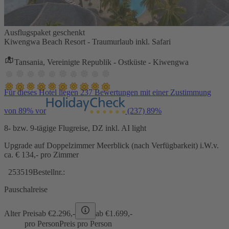
Ausflugspaket geschenkt
Kiwengwa Beach Resort - Traumurlaub inkl. Safari
Tansania, Vereinigte Republik - Ostküste - Kiwengwa
Für dieses Hotel liegen 237 Bewertungen mit einer Zustimmung
von 89% vor
(237)
89%
8- bzw. 9-tägige Flugreise, DZ inkl. AI light
Upgrade auf Doppelzimmer Meerblick (nach Verfügbarkeit) i.W.v.
ca. € 134,- pro Zimmer
253519
Bestellnr.:
Pauschalreise
Alter Preis
ab €
2.296,-
ab €
1.699,-
pro Person
Preis pro Person