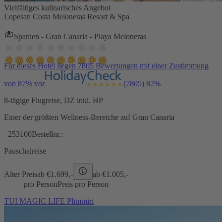
Vielfältiges kulinarisches Angebot
Lopesan Costa Meloneras Resort & Spa
Spanien - Gran Canaria - Playa Meloneras
Für dieses Hotel liegen 7805 Bewertungen mit einer Zustimmung
von 87% vor
(7805)
87%
8-tägige Flugreise, DZ inkl. HP
Einer der größten Wellness-Bereiche auf Gran Canaria
253100
Bestellnr.:
Pauschalreise
Alter Preis
ab €
1.699,-
ab €
1.005,-
pro Person
Preis pro Person
TUI MAGIC LIFE Plimmiri