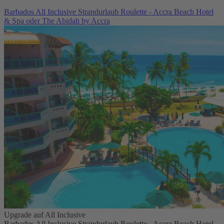
Barbados All Inclusive Strandurlaub Roulette - Accra Beach Hotel
& Spa oder The Abidah by Accra
Upgrade auf All Inclusive
Barbados All Inclusive Strandurlaub Roulette - Accra Beach Hotel