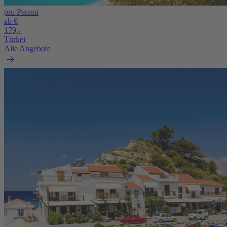
pro Person
ab €
179,-
Türkei
Alle Angebote