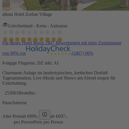
allsun Hotel Zorbas Village
Griechenland - Kreta - Anissaras
Für dieses Hotel liegen 2407 Bewertungen mit einer Zustimmung
von 96% vor
(2407)
96%
8-tägige Flugreise, DZ inkl. AI
Charmante Anlage im landestypischen, kretischen Dorfstil
Tagesanimation, Live-Musik und Shows am Abend sorgen für
Unterhaltung
253001
Bestellnr.:
Pauschalreise
Alter Preis
ab €
899,-
ab €
697,-
pro Person
Preis pro Person