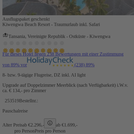
Ausflugspaket geschenkt
Kiwengwa Beach Resort - Traumurlaub inkl. Safari
Tansania, Vereinigte Republik - Ostküste - Kiwengwa
Für dieses Hotel liegen 238 Bewertungen mit einer Zustimmung
von 89% vor
(238)
89%
8- bzw. 9-tägige Flugreise, DZ inkl. AI light
Upgrade auf Doppelzimmer Meerblick (nach Verfügbarkeit) i.W.v.
ca. € 134,- pro Zimmer
253519
Bestellnr.:
Pauschalreise
Alter Preis
ab €
2.296,-
ab €
1.699,-
pro Person
Preis pro Person