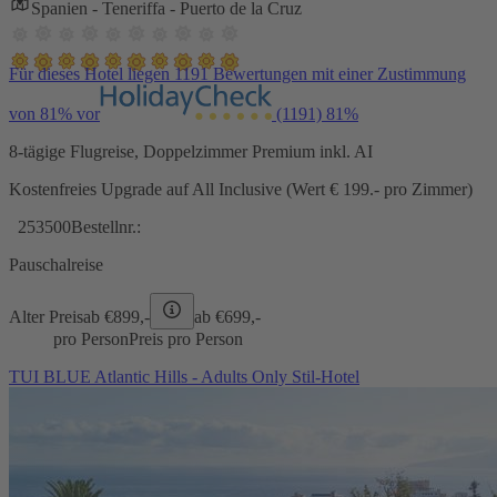
Spanien - Teneriffa - Puerto de la Cruz
Für dieses Hotel liegen 1191 Bewertungen mit einer Zustimmung
von 81% vor
(1191)
81%
8-tägige Flugreise, Doppelzimmer Premium inkl. AI
Kostenfreies Upgrade auf All Inclusive (Wert € 199.- pro Zimmer)
253500
Bestellnr.:
Pauschalreise
Alter Preis
ab €
899,-
ab €
699,-
pro Person
Preis pro Person
TUI BLUE Atlantic Hills - Adults Only Stil-Hotel