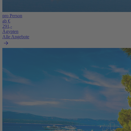
pro Person
ab €
291,-
Ägypten
Alle Angebote