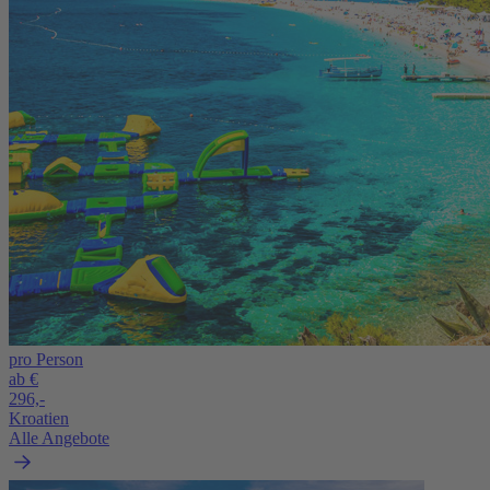
pro Person
ab €
296,-
Kroatien
Alle Angebote