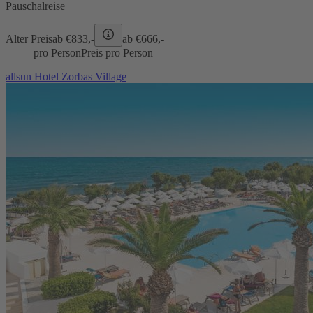
Pauschalreise
Alter Preis
ab €
833,-
ab €
666,-
pro Person
Preis pro Person
allsun Hotel Zorbas Village