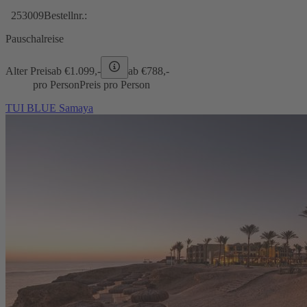
253009
Bestellnr.:
Pauschalreise
Alter Preis
ab €
1.099,-
ab €
788,-
pro Person
Preis pro Person
TUI BLUE Samaya