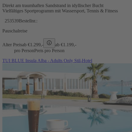
Direkt am traumhaften Sandstrand in idyllischer Bucht
Vielfältiges Sportprogramm mit Wassersport, Tennis & Fitness
253539
Bestellnr.:
Pauschalreise
Alter Preis
ab €
1.299,-
ab €
1.199,-
pro Person
Preis pro Person
TUI BLUE Insula Alba - Adults Only Stil-Hotel