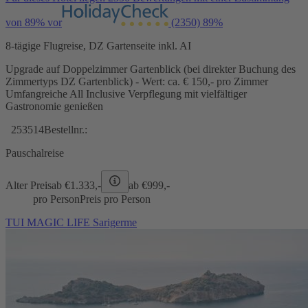
von 89% vor
(2350)
89%
8-tägige Flugreise, DZ Gartenseite inkl. AI
Upgrade auf Doppelzimmer Gartenblick (bei direkter Buchung des
Zimmertyps DZ Gartenblick) - Wert: ca. € 150,- pro Zimmer
Umfangreiche All Inclusive Verpflegung mit vielfältiger
Gastronomie genießen
253514
Bestellnr.:
Pauschalreise
Alter Preis
ab €
1.333,-
ab €
999,-
pro Person
Preis pro Person
TUI MAGIC LIFE Sarigerme