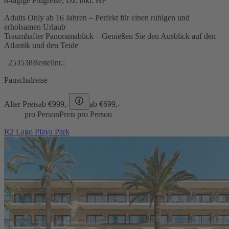
8-tägige Flugreise, DZ inkl. HP
Adults Only ab 16 Jahren – Perfekt für einen ruhigen und
erholsamen Urlaub
Traumhafter Panoramablick – Genießen Sie den Ausblick auf den
Atlantik und den Teide
253538
Bestellnr.:
Pauschalreise
Alter Preis
ab €
999,-
ab €
699,-
pro Person
Preis pro Person
R2 Lago Playa Park