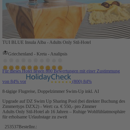
TUI BLUE Insula Alba - Adults Only Stil-Hotel
Griechenland - Kreta - Analipsis
Für dieses Hotel liegen 800 Bewertungen mit einer Zustimmung
von 84% vor
(800)
84%
8-tägige Flugreise, Doppelzimmer Swim-Up inkl. AI
Upgrade auf DZ Swim Up Sharing Pool (bei direkter Buchung des
Zimmertyps DZX2) - Wert: ca. € 550,- pro Zimmer
Adults Only Stil-Hotel ab 16 Jahren – Ruhige Wohlfühlatmosphäre
für erholsame Urlaubstage zu zweit
253537
Bestellnr.: