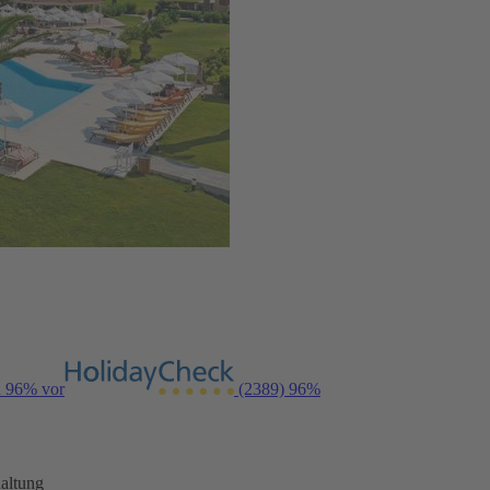
n 96% vor
(2389)
96%
altung