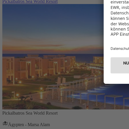
Pickalbatros Sea World Resort
Pickalbatros Sea World Resort
Ägypten - Marsa Alam