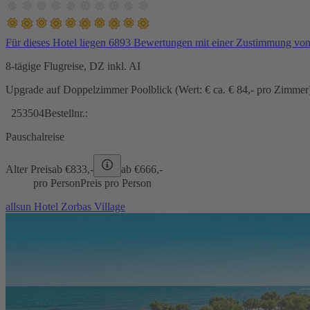
Für dieses Hotel liegen 6893 Bewertungen mit einer Zustimmung vo
8-tägige Flugreise, DZ inkl. AI
Upgrade auf Doppelzimmer Poolblick (Wert: € ca. € 84,- pro Zimmer) 
253504
Bestellnr.:
Pauschalreise
Alter Preis
ab €
833,-
ab €
666,-
pro Person
Preis pro Person
allsun Hotel Zorbas Village