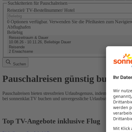
Suchkriterien für Pauschalreisen
Reiseziel/ TV-Bestellnummer/ Hotel
0 Optionen verfügbar. Verwenden Sie die Pfeiltasten zum Navigier
Abflughafen
Beliebig
Reisezeitraum & Dauer
10.08.26 - 10.11.26, Beliebige Dauer
Reisende
2 Erwachsene
Suchen
Pauschalreisen günstig buchen
Pauschalreisen bieten stressfreien Urlaubsgenuss, indem Flug und Hot
bei sonnenklar.TV buchen und unvergessliche Urlaubsmomente erleb
Top TV-Angebote inklusive Flug