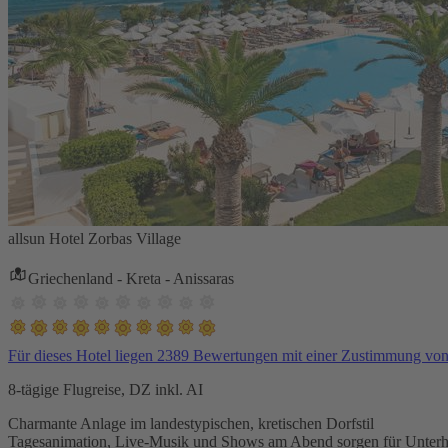
allsun Hotel Zorbas Village
Griechenland - Kreta - Anissaras
Für dieses Hotel liegen 2389 Bewertungen mit einer Zustimmung vo
8-tägige Flugreise, DZ inkl. AI
Charmante Anlage im landestypischen, kretischen Dorfstil
Tagesanimation, Live-Musik und Shows am Abend sorgen für Unterh