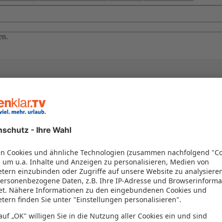
en.
el in einem Paket kombiniert werden – das spart Zeit und Geld. Nutzen 
en!