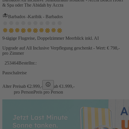
& Spa oder The Abidah by Accra
Barbados -Karibik - Barbados
9-tägige Flugreise, Doppelzimmer Meerblick inkl. AI
Upgrade auf All Inclusive Verpflegung geschenkt - Wert: € 798,-
pro Zimmer
253464
Bestellnr.:
Pauschalreise
Alter Preis
ab €
2.999,-
ab €
1.999,-
pro Person
Preis pro Person