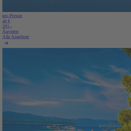
pro Person
ab €
291,-
Ägypten
Alle Angebote