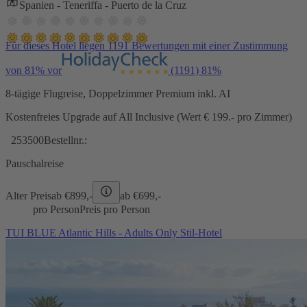
Spanien - Teneriffa - Puerto de la Cruz
Für dieses Hotel liegen 1191 Bewertungen mit einer Zustimmung
von 81% vor
(1191)
81%
8-tägige Flugreise, Doppelzimmer Premium inkl. AI
Kostenfreies Upgrade auf All Inclusive (Wert € 199.- pro Zimmer)
253500
Bestellnr.:
Pauschalreise
Alter Preis
ab €
899,-
ab €
699,-
pro Person
Preis pro Person
TUI BLUE Atlantic Hills - Adults Only Stil-Hotel