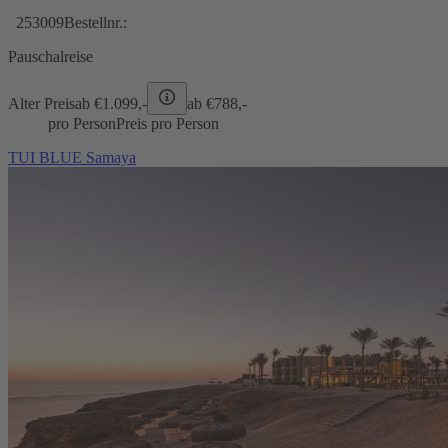
253009
Bestellnr.:
Pauschalreise
Alter Preis
ab €
1.099,-
ab €
788,-
pro Person
Preis pro Person
TUI BLUE Samaya