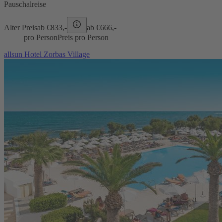
Pauschalreise
Alter Preis
ab €
833,-
ab €
666,-
pro Person
Preis pro Person
allsun Hotel Zorbas Village