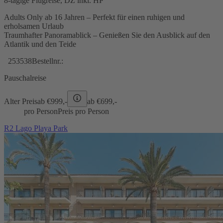
8-tägige Flugreise, DZ inkl. HP
Adults Only ab 16 Jahren – Perfekt für einen ruhigen und
erholsamen Urlaub
Traumhafter Panoramablick – Genießen Sie den Ausblick auf den
Atlantik und den Teide
253538
Bestellnr.:
Pauschalreise
Alter Preis
ab €
999,-
ab €
699,-
pro Person
Preis pro Person
R2 Lago Playa Park