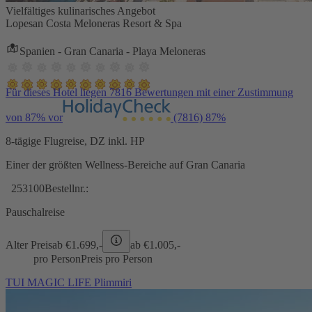
Vielfältiges kulinarisches Angebot
Lopesan Costa Meloneras Resort & Spa
Spanien - Gran Canaria - Playa Meloneras
Für dieses Hotel liegen 7816 Bewertungen mit einer Zustimmung
von 87% vor
(7816)
87%
8-tägige Flugreise, DZ inkl. HP
Einer der größten Wellness-Bereiche auf Gran Canaria
253100
Bestellnr.:
Pauschalreise
Alter Preis
ab €
1.699,-
ab €
1.005,-
pro Person
Preis pro Person
TUI MAGIC LIFE Plimmiri