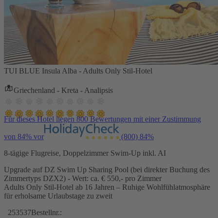
TUI BLUE Insula Alba - Adults Only Stil-Hotel
Griechenland - Kreta - Analipsis
Für dieses Hotel liegen 800 Bewertungen mit einer Zustimmung
von 84% vor
(800)
84%
8-tägige Flugreise, Doppelzimmer Swim-Up inkl. AI
Upgrade auf DZ Swim Up Sharing Pool (bei direkter Buchung des
Zimmertyps DZX2) - Wert: ca. € 550,- pro Zimmer
Adults Only Stil-Hotel ab 16 Jahren – Ruhige Wohlfühlatmosphäre
für erholsame Urlaubstage zu zweit
253537
Bestellnr.: