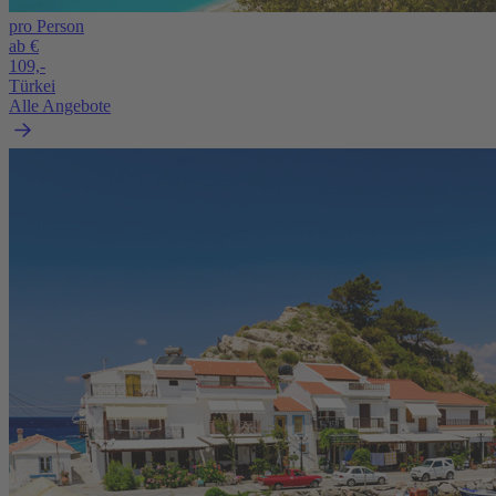
pro Person
ab €
109,-
Türkei
Alle Angebote