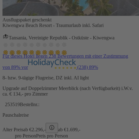
Ausflugspaket geschenkt
Kiwengwa Beach Resort - Traumurlaub inkl. Safari
Tansania, Vereinigte Republik - Ostküste - Kiwengwa
Für dieses Hotel liegen 238 Bewertungen mit einer Zustimmung
von 89% vor
(238)
89%
8- bzw. 9-tägige Flugreise, DZ inkl. AI light
Upgrade auf Doppelzimmer Meerblick (nach Verfügbarkeit) i.W.v.
ca. € 134,- pro Zimmer
253519
Bestellnr.:
Pauschalreise
Alter Preis
ab €
2.296,-
ab €
1.699,-
pro Person
Preis pro Person