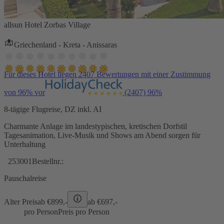
allsun Hotel Zorbas Village
Griechenland - Kreta - Anissaras
Für dieses Hotel liegen 2407 Bewertungen mit einer Zustimmung
von 96% vor
(2407)
96%
8-tägige Flugreise, DZ inkl. AI
Charmante Anlage im landestypischen, kretischen Dorfstil
Tagesanimation, Live-Musik und Shows am Abend sorgen für
Unterhaltung
253001
Bestellnr.:
Pauschalreise
Alter Preis
ab €
899,-
ab €
697,-
pro Person
Preis pro Person