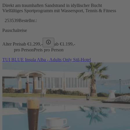
Direkt am traumhaften Sandstrand in idyllischer Bucht
Vielfältiges Sportprogramm mit Wassersport, Tennis & Fitness
253539
Bestellnr.:
Pauschalreise
Alter Preis
ab €
1.299,-
ab €
1.199,-
pro Person
Preis pro Person
TUI BLUE Insula Alba - Adults Only Stil-Hotel