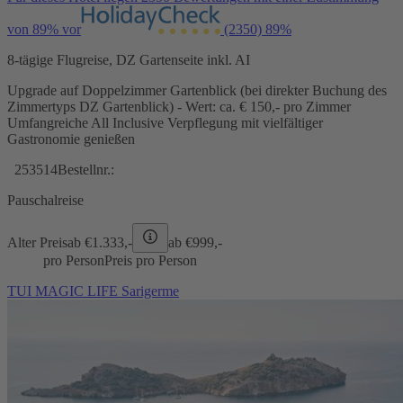
von 89% vor
(2350)
89%
8-tägige Flugreise, DZ Gartenseite inkl. AI
Upgrade auf Doppelzimmer Gartenblick (bei direkter Buchung des
Zimmertyps DZ Gartenblick) - Wert: ca. € 150,- pro Zimmer
Umfangreiche All Inclusive Verpflegung mit vielfältiger
Gastronomie genießen
253514
Bestellnr.:
Pauschalreise
Alter Preis
ab €
1.333,-
ab €
999,-
pro Person
Preis pro Person
TUI MAGIC LIFE Sarigerme