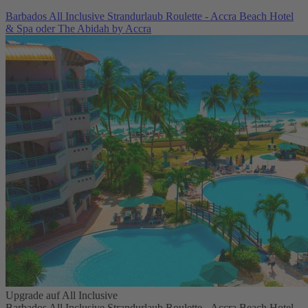
Barbados All Inclusive Strandurlaub Roulette - Accra Beach Hotel
& Spa oder The Abidah by Accra
Upgrade auf All Inclusive
Barbados All Inclusive Strandurlaub Roulette - Accra Beach Hotel