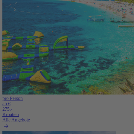
pro Person
ab €
275,-
Kroatien
Alle Angebote