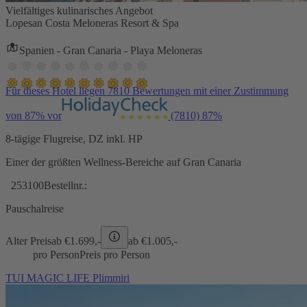
Vielfältiges kulinarisches Angebot
Lopesan Costa Meloneras Resort & Spa
Spanien - Gran Canaria - Playa Meloneras
Für dieses Hotel liegen 7810 Bewertungen mit einer Zustimmung
von 87% vor
(7810)
87%
8-tägige Flugreise, DZ inkl. HP
Einer der größten Wellness-Bereiche auf Gran Canaria
253100
Bestellnr.:
Pauschalreise
Alter Preis
ab €
1.699,-
ab €
1.005,-
pro Person
Preis pro Person
TUI MAGIC LIFE Plimmiri