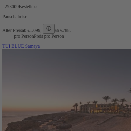
253009
Bestellnr.:
Pauschalreise
Alter Preis
ab €
1.099,-
ab €
788,-
pro Person
Preis pro Person
TUI BLUE Samaya