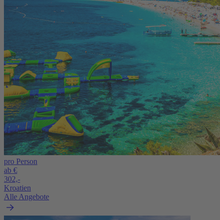
pro Person
ab €
302,-
Kroatien
Alle Angebote