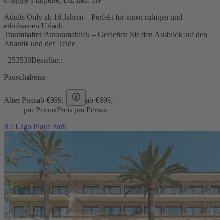
8-tägige Flugreise, DZ inkl. HP
Adults Only ab 16 Jahren – Perfekt für einen ruhigen und
erholsamen Urlaub
Traumhafter Panoramablick – Genießen Sie den Ausblick auf den
Atlantik und den Teide
253538
Bestellnr.:
Pauschalreise
Alter Preis
ab €
999,-
ab €
699,-
pro Person
Preis pro Person
R2 Lago Playa Park