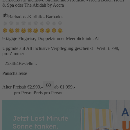
& Spa oder The Abidah by Accra
Barbados -Karibik - Barbados
9-tägige Flugreise, Doppelzimmer Meerblick inkl. AI
Upgrade auf All Inclusive Verpflegung geschenkt - Wert: € 798,-
pro Zimmer
253464
Bestellnr.:
Pauschalreise
Alter Preis
ab €
2.999,-
ab €
1.999,-
pro Person
Preis pro Person