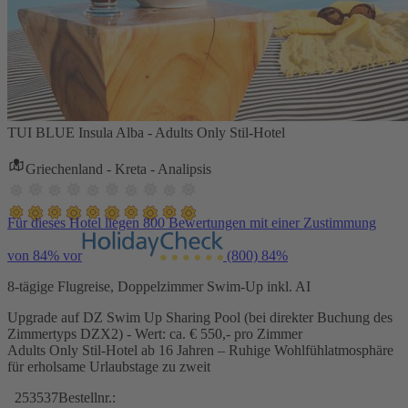
TUI BLUE Insula Alba - Adults Only Stil-Hotel
Griechenland - Kreta - Analipsis
Für dieses Hotel liegen 800 Bewertungen mit einer Zustimmung
von 84% vor
(800)
84%
8-tägige Flugreise, Doppelzimmer Swim-Up inkl. AI
Upgrade auf DZ Swim Up Sharing Pool (bei direkter Buchung des
Zimmertyps DZX2) - Wert: ca. € 550,- pro Zimmer
Adults Only Stil-Hotel ab 16 Jahren – Ruhige Wohlfühlatmosphäre
für erholsame Urlaubstage zu zweit
253537
Bestellnr.: