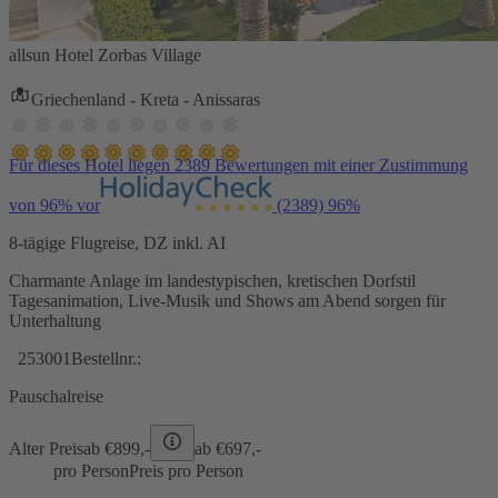
allsun Hotel Zorbas Village
Griechenland - Kreta - Anissaras
Für dieses Hotel liegen 2389 Bewertungen mit einer Zustimmung
von 96% vor
(2389)
96%
8-tägige Flugreise, DZ inkl. AI
Charmante Anlage im landestypischen, kretischen Dorfstil
Tagesanimation, Live-Musik und Shows am Abend sorgen für
Unterhaltung
253001
Bestellnr.:
Pauschalreise
Alter Preis
ab €
899,-
ab €
697,-
pro Person
Preis pro Person