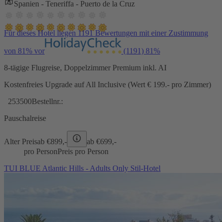
Spanien - Teneriffa - Puerto de la Cruz
Für dieses Hotel liegen 1191 Bewertungen mit einer Zustimmung
von 81% vor
(1191)
81%
8-tägige Flugreise, Doppelzimmer Premium inkl. AI
Kostenfreies Upgrade auf All Inclusive (Wert € 199.- pro Zimmer)
253500
Bestellnr.:
Pauschalreise
Alter Preis
ab €
899,-
ab €
699,-
pro Person
Preis pro Person
TUI BLUE Atlantic Hills - Adults Only Stil-Hotel