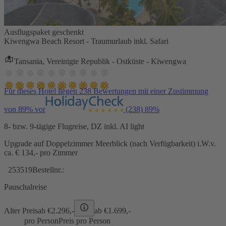
Ausflugspaket geschenkt
Kiwengwa Beach Resort - Traumurlaub inkl. Safari
Tansania, Vereinigte Republik - Ostküste - Kiwengwa
Für dieses Hotel liegen 238 Bewertungen mit einer Zustimmung
von 89% vor
(238)
89%
8- bzw. 9-tägige Flugreise, DZ inkl. AI light
Upgrade auf Doppelzimmer Meerblick (nach Verfügbarkeit) i.W.v.
ca. € 134,- pro Zimmer
253519
Bestellnr.:
Pauschalreise
Alter Preis
ab €
2.296,-
ab €
1.699,-
pro Person
Preis pro Person