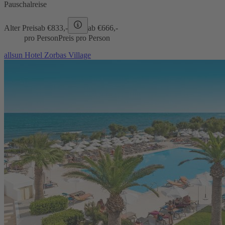
Pauschalreise
Alter Preis
ab €
833,-
ab €
666,-
pro Person
Preis pro Person
allsun Hotel Zorbas Village