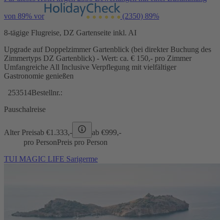
von 89% vor
(2350)
89%
8-tägige Flugreise, DZ Gartenseite inkl. AI
Upgrade auf Doppelzimmer Gartenblick (bei direkter Buchung des
Zimmertyps DZ Gartenblick) - Wert: ca. € 150,- pro Zimmer
Umfangreiche All Inclusive Verpflegung mit vielfältiger
Gastronomie genießen
253514
Bestellnr.:
Pauschalreise
Alter Preis
ab €
1.333,-
ab €
999,-
pro Person
Preis pro Person
TUI MAGIC LIFE Sarigerme