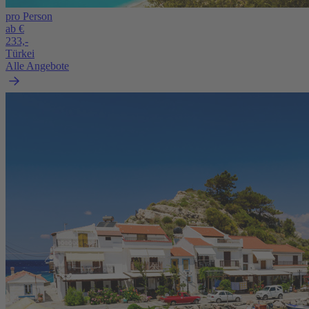
pro Person
ab €
233,-
Türkei
Alle Angebote