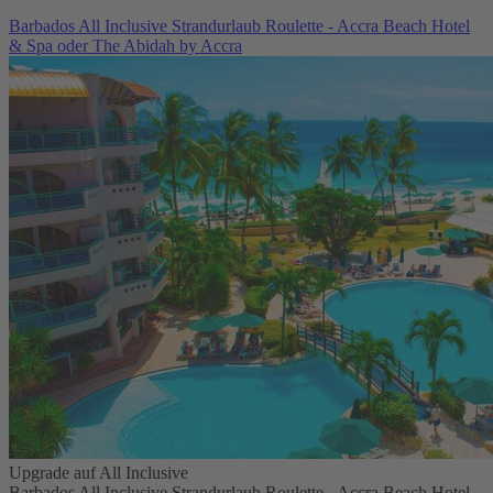
Barbados All Inclusive Strandurlaub Roulette - Accra Beach Hotel
& Spa oder The Abidah by Accra
Upgrade auf All Inclusive
Barbados All Inclusive Strandurlaub Roulette - Accra Beach Hotel