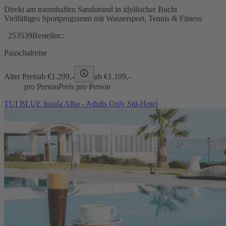
Direkt am traumhaften Sandstrand in idyllischer Bucht
Vielfältiges Sportprogramm mit Wassersport, Tennis & Fitness
253539
Bestellnr.:
Pauschalreise
Alter Preis
ab €
1.299,-
ab €
1.199,-
pro Person
Preis pro Person
TUI BLUE Insula Alba - Adults Only Stil-Hotel