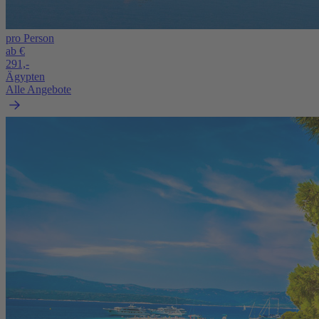
pro Person
ab €
291,-
Ägypten
Alle Angebote