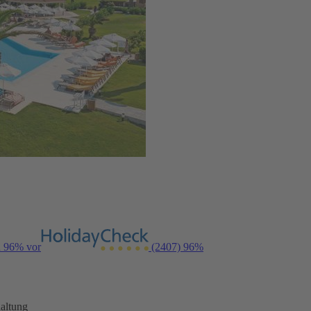
n 96% vor
(2407)
96%
altung