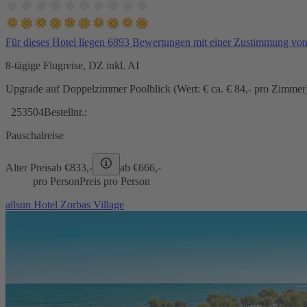
Für dieses Hotel liegen 6893 Bewertungen mit einer Zustimmung vo
8-tägige Flugreise, DZ inkl. AI
Upgrade auf Doppelzimmer Poolblick (Wert: € ca. € 84,- pro Zimmer) 
253504
Bestellnr.:
Pauschalreise
Alter Preis
ab €
833,-
ab €
666,-
pro Person
Preis pro Person
allsun Hotel Zorbas Village