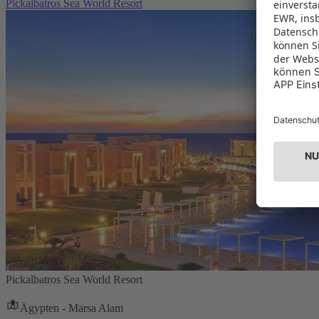
Pickalbatros Sea World Resort
Pickalbatros Sea World Resort
Ägypten - Marsa Alam