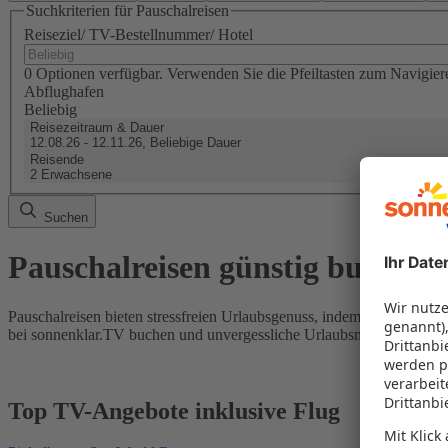
Suchkriterien für Pauschalreisen
Reiseziel/ TV-Bestellnummer/ Hotel
0 Optionen verfügbar. Verwenden Sie die Pfeiltasten zum Navigier
Abflughafen
Beliebig
Reisezeitraum & Dauer
12.08.26 - 12.11.26, Beliebige Dauer
Reisende
2 Erwachsene
Suchen
Pauschalreisen günstig buchen
Pauschalreisen bieten stressfreien Urlaubsgenuss, indem Flug und Hot
bei sonnenklar.TV buchen und unvergessliche Urlaubsmomente erleb
Top TV-Angebote inklusive Flug