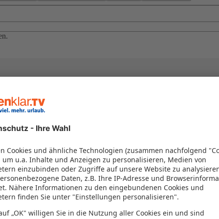
en.
el in einem Paket kombiniert werden – das spart Zeit und Geld. Nutzen 
en!