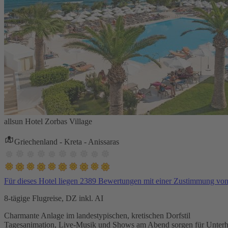
allsun Hotel Zorbas Village
Griechenland - Kreta - Anissaras
Für dieses Hotel liegen 2389 Bewertungen mit einer Zustimmung vo
8-tägige Flugreise, DZ inkl. AI
Charmante Anlage im landestypischen, kretischen Dorfstil
Tagesanimation, Live-Musik und Shows am Abend sorgen für Unterh