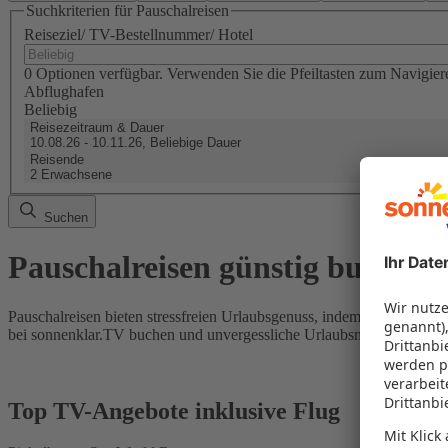
Suchkriterien für Pauschalreisen
Reiseziel/ TV-Bestellnummer/ Hotel
0 Optionen verfügbar. Verwenden Sie die Pfeiltasten zum Navigier
Abflughafen
Beliebig
Reisezeitraum & Dauer
10.08.26 - 10.11.26, Beliebige Dauer
Reisende
2 Erwachsene
Suchen
Pauschalreisen günstig buchen
Pauschalreisen bieten stressfreien Urlaubsgenuss, indem Flug und Hot
bei sonnenklar.TV buchen und unvergessliche Urlaubsmomente erleb
Top TV-Angebote inklusive Flug