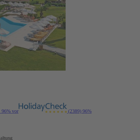
n 96% vor
(2389)
96%
altung