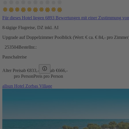
Für dieses Hotel liegen 6893 Bewertungen mit einer Zustimmung vo
8-tägige Flugreise, DZ inkl. AI
Upgrade auf Doppelzimmer Poolblick (Wert: € ca. € 84,- pro Zimmer) 
253504
Bestellnr.:
Pauschalreise
Alter Preis
ab €
833,-
ab €
666,-
pro Person
Preis pro Person
allsun Hotel Zorbas Village