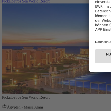
Pickalbatros Sea World Resort
Pickalbatros Sea World Resort
Ägypten - Marsa Alam