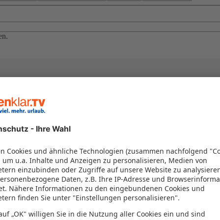
en.
el in einem Paket kombiniert werden – das spart Zeit und Geld. Nutzen 
en!