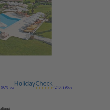
n 96% vor
(2407)
96%
altung