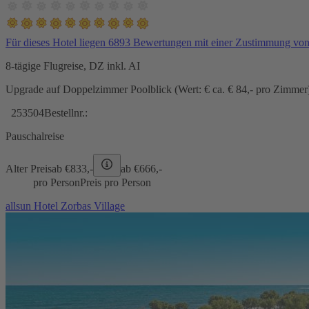
Für dieses Hotel liegen 6893 Bewertungen mit einer Zustimmung vo
8-tägige Flugreise, DZ inkl. AI
Upgrade auf Doppelzimmer Poolblick (Wert: € ca. € 84,- pro Zimmer) 
253504
Bestellnr.:
Pauschalreise
Alter Preis
ab €
833,-
ab €
666,-
pro Person
Preis pro Person
allsun Hotel Zorbas Village