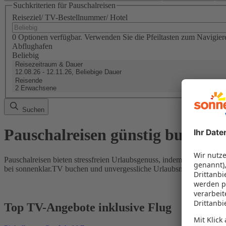
Suchkriterien für Pauschalreisen
Reiseziel/ TV-Bestellnummer/ Hotel
0 Optionen verfügbar. Verwenden Sie die Pfeiltasten zum Navigier
Abflughafen
Beliebig
Reisezeitraum & Dauer
12.08.26 - 12.11.26, Beliebige Dauer
Reisende
2 Erwachsene
Suchen
Pauschalreisen günstig buchen
Pauschalreisen bieten stressfreien Urlaubsgenuss, indem Flug und Hot
bei sonnenklar.TV buchen und unvergessliche Urlaubsmomente erleb
Top TV-Angebote inklusive Flug