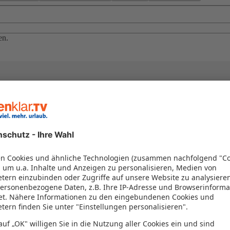
en.
el in einem Paket kombiniert werden – das spart Zeit und Geld. Nutzen 
en!