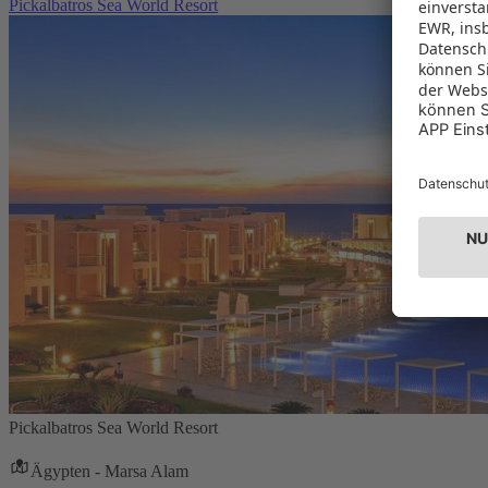
Pickalbatros Sea World Resort
Pickalbatros Sea World Resort
Ägypten - Marsa Alam