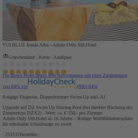
TUI BLUE Insula Alba - Adults Only Stil-Hotel
Griechenland - Kreta - Analipsis
Für dieses Hotel liegen 800 Bewertungen mit einer Zustimmung
von 84% vor
(800)
84%
8-tägige Flugreise, Doppelzimmer Swim-Up inkl. AI
Upgrade auf DZ Swim Up Sharing Pool (bei direkter Buchung des
Zimmertyps DZX2) - Wert: ca. € 550,- pro Zimmer
Adults Only Stil-Hotel ab 16 Jahren – Ruhige Wohlfühlatmosphäre
für erholsame Urlaubstage zu zweit
253537
Bestellnr.: