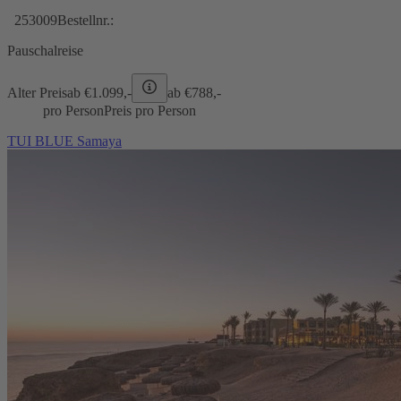
253009
Bestellnr.:
Pauschalreise
Alter Preis
ab €
1.099,-
ab €
788,-
pro Person
Preis pro Person
TUI BLUE Samaya