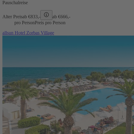
Pauschalreise
Alter Preis
ab €
833,-
ab €
666,-
pro Person
Preis pro Person
allsun Hotel Zorbas Village