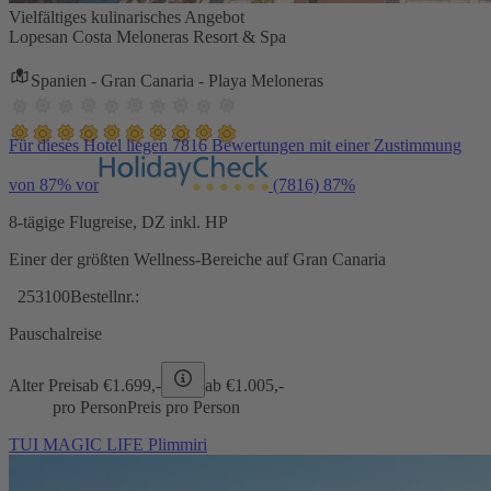
Vielfältiges kulinarisches Angebot
Lopesan Costa Meloneras Resort & Spa
Spanien - Gran Canaria - Playa Meloneras
Für dieses Hotel liegen 7816 Bewertungen mit einer Zustimmung
von 87% vor
(7816)
87%
8-tägige Flugreise, DZ inkl. HP
Einer der größten Wellness-Bereiche auf Gran Canaria
253100
Bestellnr.:
Pauschalreise
Alter Preis
ab €
1.699,-
ab €
1.005,-
pro Person
Preis pro Person
TUI MAGIC LIFE Plimmiri