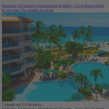
Barbados All Inclusive Strandurlaub Roulette - Accra Beach Hotel
& Spa oder The Abidah by Accra
Upgrade auf All Inclusive
Barbados All Inclusive Strandurlaub Roulette - Accra Beach Hotel