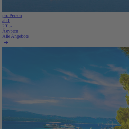
pro Person
ab €
291,-
Ägypten
Alle Angebote