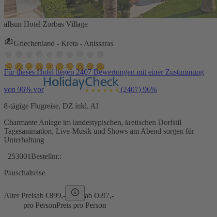
allsun Hotel Zorbas Village
Griechenland - Kreta - Anissaras
Für dieses Hotel liegen 2407 Bewertungen mit einer Zustimmung
von 96% vor
(2407)
96%
8-tägige Flugreise, DZ inkl. AI
Charmante Anlage im landestypischen, kretischen Dorfstil
Tagesanimation, Live-Musik und Shows am Abend sorgen für
Unterhaltung
253001
Bestellnr.:
Pauschalreise
Alter Preis
ab €
899,-
ab €
697,-
pro Person
Preis pro Person