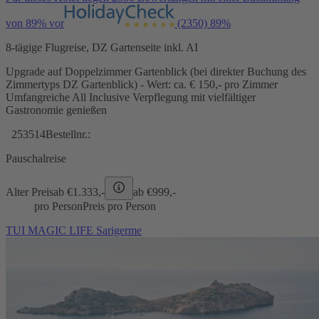
von 89% vor
(2350)
89%
8-tägige Flugreise, DZ Gartenseite inkl. AI
Upgrade auf Doppelzimmer Gartenblick (bei direkter Buchung des
Zimmertyps DZ Gartenblick) - Wert: ca. € 150,- pro Zimmer
Umfangreiche All Inclusive Verpflegung mit vielfältiger
Gastronomie genießen
253514
Bestellnr.:
Pauschalreise
Alter Preis
ab €
1.333,-
ab €
999,-
pro Person
Preis pro Person
TUI MAGIC LIFE Sarigerme