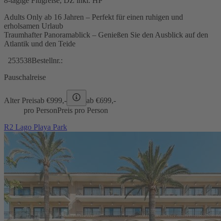
8-tägige Flugreise, DZ inkl. HP
Adults Only ab 16 Jahren – Perfekt für einen ruhigen und
erholsamen Urlaub
Traumhafter Panoramablick – Genießen Sie den Ausblick auf den
Atlantik und den Teide
253538
Bestellnr.:
Pauschalreise
Alter Preis
ab €
999,-
ab €
699,-
pro Person
Preis pro Person
R2 Lago Playa Park