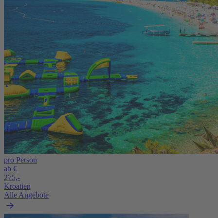
pro Person
ab €
275,-
Kroatien
Alle Angebote