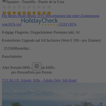
Spanien - Teneriffa - Puerto de la Cruz
Für dieses Hotel liegen 1191 Bewertungen mit einer Zustimmung
von 81% vor
(1191)
81%
8-tägige Flugreise, Doppelzimmer Premium inkl. AI
Kostenfreies Upgrade auf All Inclusive (Wert € 199.- pro Zimmer)
253500
Bestellnr.:
Pauschalreise
Alter Preis
ab €
899,-
ab €
699,-
pro Person
Preis pro Person
TUI BLUE Atlantic Hills - Adults Only Stil-Hotel