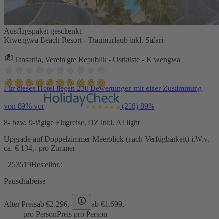
Ausflugspaket geschenkt
Kiwengwa Beach Resort - Traumurlaub inkl. Safari
Tansania, Vereinigte Republik - Ostküste - Kiwengwa
Für dieses Hotel liegen 238 Bewertungen mit einer Zustimmung
von 89% vor
(238)
89%
8- bzw. 9-tägige Flugreise, DZ inkl. AI light
Upgrade auf Doppelzimmer Meerblick (nach Verfügbarkeit) i.W.v.
ca. € 134,- pro Zimmer
253519
Bestellnr.:
Pauschalreise
Alter Preis
ab €
2.296,-
ab €
1.699,-
pro Person
Preis pro Person