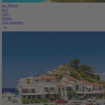
pro Person
ab €
109,-
Türkei
Alle Angebote