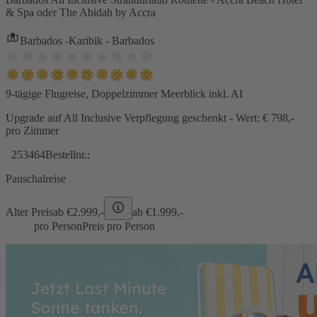
& Spa oder The Abidah by Accra
Barbados -Karibik - Barbados
9-tägige Flugreise, Doppelzimmer Meerblick inkl. AI
Upgrade auf All Inclusive Verpflegung geschenkt - Wert: € 798,-
pro Zimmer
253464
Bestellnr.:
Pauschalreise
Alter Preis
ab €
2.999,-
ab €
1.999,-
pro Person
Preis pro Person