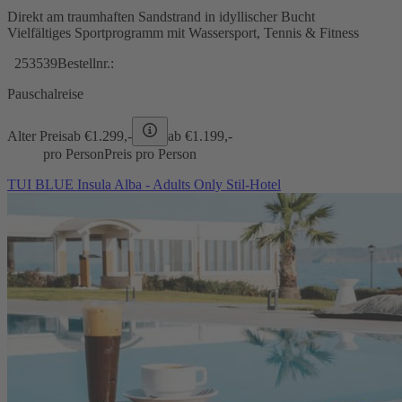
Direkt am traumhaften Sandstrand in idyllischer Bucht
Vielfältiges Sportprogramm mit Wassersport, Tennis & Fitness
253539
Bestellnr.:
Pauschalreise
Alter Preis
ab €
1.299,-
ab €
1.199,-
pro Person
Preis pro Person
TUI BLUE Insula Alba - Adults Only Stil-Hotel