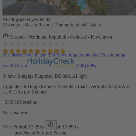
Ausflugspaket geschenkt
Kiwengwa Beach Resort - Traumurlaub inkl. Safari
Tansania, Vereinigte Republik - Ostküste - Kiwengwa
Für dieses Hotel liegen 238 Bewertungen mit einer Zustimmung
von 89% vor
(238)
89%
8- bzw. 9-tägige Flugreise, DZ inkl. AI light
Upgrade auf Doppelzimmer Meerblick (nach Verfügbarkeit) i.W.v.
ca. € 134,- pro Zimmer
253519
Bestellnr.:
Pauschalreise
Alter Preis
ab €
2.296,-
ab €
1.699,-
pro Person
Preis pro Person