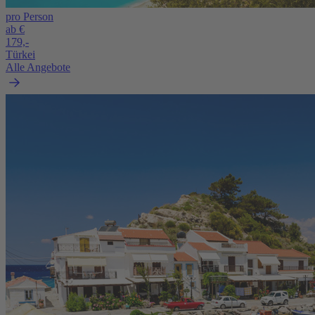
pro Person
ab €
179,-
Türkei
Alle Angebote