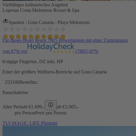
Vielfältiges kulinarisches Angebot
Lopesan Costa Meloneras Resort & Spa
Spanien - Gran Canaria - Playa Meloneras
Für dieses Hotel liegen 7805 Bewertungen mit einer Zustimmung
von 87% vor
(7805)
87%
8-tägige Flugreise, DZ inkl. HP
Einer der größten Wellness-Bereiche auf Gran Canaria
253100
Bestellnr.:
Pauschalreise
Alter Preis
ab €
1.699,-
ab €
1.005,-
pro Person
Preis pro Person
TUI MAGIC LIFE Plimmiri