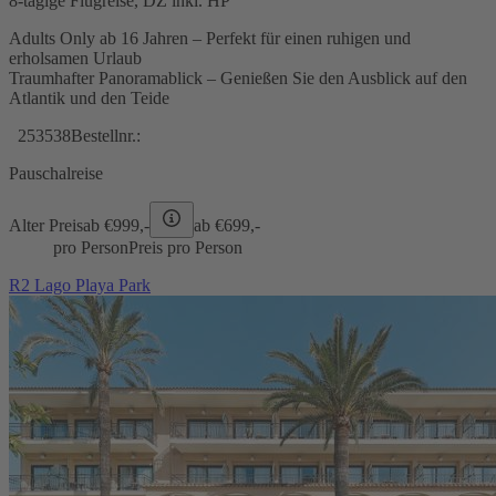
8-tägige Flugreise, DZ inkl. HP
Adults Only ab 16 Jahren – Perfekt für einen ruhigen und
erholsamen Urlaub
Traumhafter Panoramablick – Genießen Sie den Ausblick auf den
Atlantik und den Teide
253538
Bestellnr.:
Pauschalreise
Alter Preis
ab €
999,-
ab €
699,-
pro Person
Preis pro Person
R2 Lago Playa Park