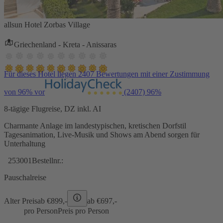
allsun Hotel Zorbas Village
Griechenland - Kreta - Anissaras
Für dieses Hotel liegen 2407 Bewertungen mit einer Zustimmung
von 96% vor
(2407)
96%
8-tägige Flugreise, DZ inkl. AI
Charmante Anlage im landestypischen, kretischen Dorfstil
Tagesanimation, Live-Musik und Shows am Abend sorgen für
Unterhaltung
253001
Bestellnr.:
Pauschalreise
Alter Preis
ab €
899,-
ab €
697,-
pro Person
Preis pro Person