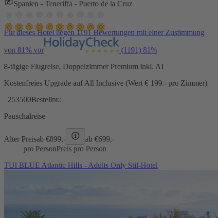
Spanien - Teneriffa - Puerto de la Cruz
Für dieses Hotel liegen 1191 Bewertungen mit einer Zustimmung
von 81% vor
(1191)
81%
8-tägige Flugreise, Doppelzimmer Premium inkl. AI
Kostenfreies Upgrade auf All Inclusive (Wert € 199.- pro Zimmer)
253500
Bestellnr.:
Pauschalreise
Alter Preis
ab €
899,-
ab €
699,-
pro Person
Preis pro Person
TUI BLUE Atlantic Hills - Adults Only Stil-Hotel