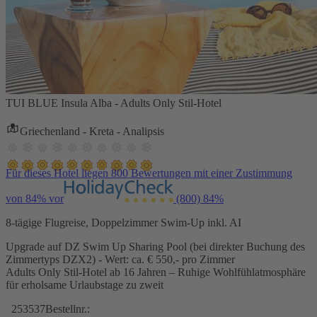
TUI BLUE Insula Alba - Adults Only Stil-Hotel
Griechenland - Kreta - Analipsis
Für dieses Hotel liegen 800 Bewertungen mit einer Zustimmung
von 84% vor
(800)
84%
8-tägige Flugreise, Doppelzimmer Swim-Up inkl. AI
Upgrade auf DZ Swim Up Sharing Pool (bei direkter Buchung des
Zimmertyps DZX2) - Wert: ca. € 550,- pro Zimmer
Adults Only Stil-Hotel ab 16 Jahren – Ruhige Wohlfühlatmosphäre
für erholsame Urlaubstage zu zweit
253537
Bestellnr.: