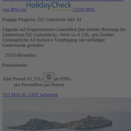
von 89% vor
(2350)
89%
8-tägige Flugreise, DZ Gartenseite inkl. AI
Upgrade auf Doppelzimmer Gartenblick (bei direkter Buchung des
Zimmertyps DZ Gartenblick) - Wert: ca. € 150,- pro Zimmer
Umfangreiche All Inclusive Verpflegung mit vielfältiger
Gastronomie genießen
253514
Bestellnr.:
Pauschalreise
Alter Preis
ab €
1.333,-
ab €
999,-
pro Person
Preis pro Person
TUI MAGIC LIFE Sarigerme