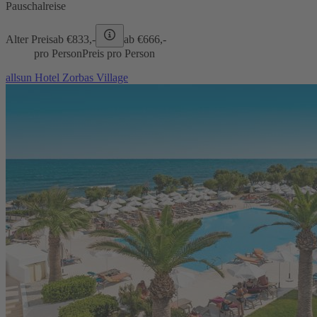
Pauschalreise
Alter Preis
ab €
833,-
ab €
666,-
pro Person
Preis pro Person
allsun Hotel Zorbas Village