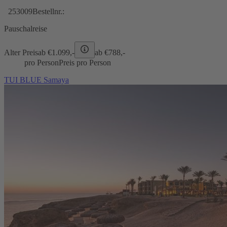
253009
Bestellnr.:
Pauschalreise
Alter Preis
ab €
1.099,-
ab €
788,-
pro Person
Preis pro Person
TUI BLUE Samaya