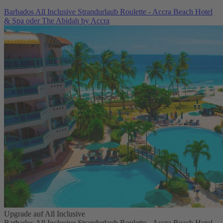
Barbados All Inclusive Strandurlaub Roulette - Accra Beach Hotel
& Spa oder The Abidah by Accra
Upgrade auf All Inclusive
Barbados All Inclusive Strandurlaub Roulette - Accra Beach Hotel