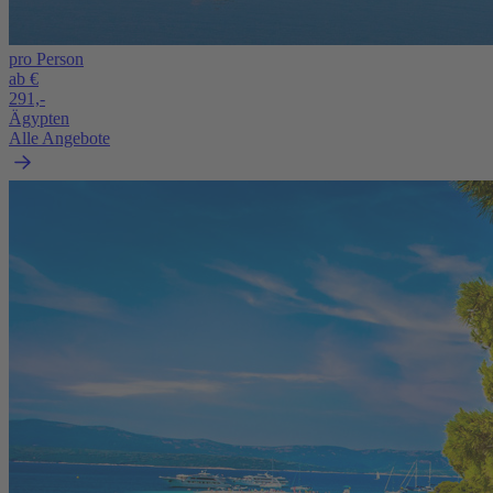
pro Person
ab €
291,-
Ägypten
Alle Angebote