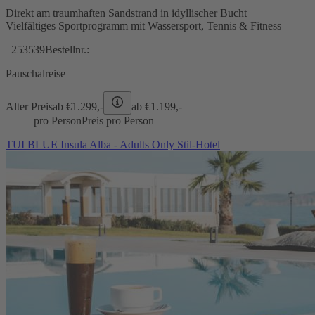
Direkt am traumhaften Sandstrand in idyllischer Bucht
Vielfältiges Sportprogramm mit Wassersport, Tennis & Fitness
253539
Bestellnr.:
Pauschalreise
Alter Preis
ab €
1.299,-
ab €
1.199,-
pro Person
Preis pro Person
TUI BLUE Insula Alba - Adults Only Stil-Hotel