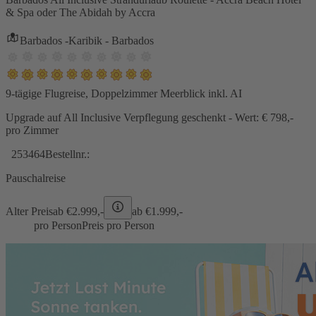
& Spa oder The Abidah by Accra
Barbados -Karibik - Barbados
9-tägige Flugreise, Doppelzimmer Meerblick inkl. AI
Upgrade auf All Inclusive Verpflegung geschenkt - Wert: € 798,-
pro Zimmer
253464
Bestellnr.:
Pauschalreise
Alter Preis
ab €
2.999,-
ab €
1.999,-
pro Person
Preis pro Person