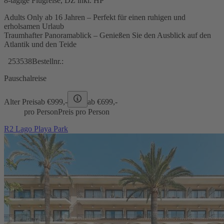
8-tägige Flugreise, DZ inkl. HP
Adults Only ab 16 Jahren – Perfekt für einen ruhigen und
erholsamen Urlaub
Traumhafter Panoramablick – Genießen Sie den Ausblick auf den
Atlantik und den Teide
253538
Bestellnr.:
Pauschalreise
Alter Preis
ab €
999,-
ab €
699,-
pro Person
Preis pro Person
R2 Lago Playa Park