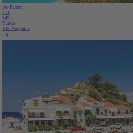
pro Person
ab €
145,-
Türkei
Alle Angebote