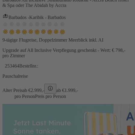
& Spa oder The Abidah by Accra
Barbados -Karibik - Barbados
9-tägige Flugreise, Doppelzimmer Meerblick inkl. AI
Upgrade auf All Inclusive Verpflegung geschenkt - Wert: € 798,-
pro Zimmer
253464
Bestellnr.:
Pauschalreise
Alter Preis
ab €
2.999,-
ab €
1.999,-
pro Person
Preis pro Person