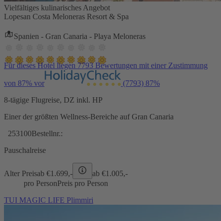
Vielfältiges kulinarisches Angebot
Lopesan Costa Meloneras Resort & Spa
Spanien - Gran Canaria - Playa Meloneras
Für dieses Hotel liegen 7793 Bewertungen mit einer Zustimmung
von 87% vor
(7793)
87%
8-tägige Flugreise, DZ inkl. HP
Einer der größten Wellness-Bereiche auf Gran Canaria
253100
Bestellnr.:
Pauschalreise
Alter Preis
ab €
1.699,-
ab €
1.005,-
pro Person
Preis pro Person
TUI MAGIC LIFE Plimmiri