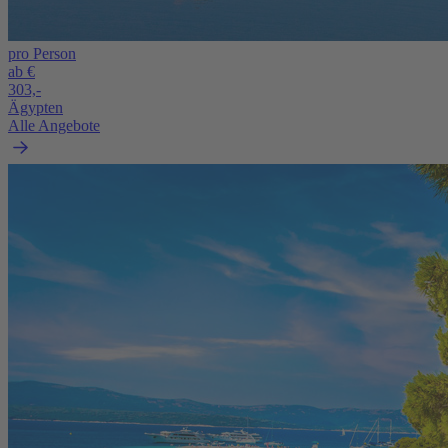
pro Person
ab €
303,-
Ägypten
Alle Angebote