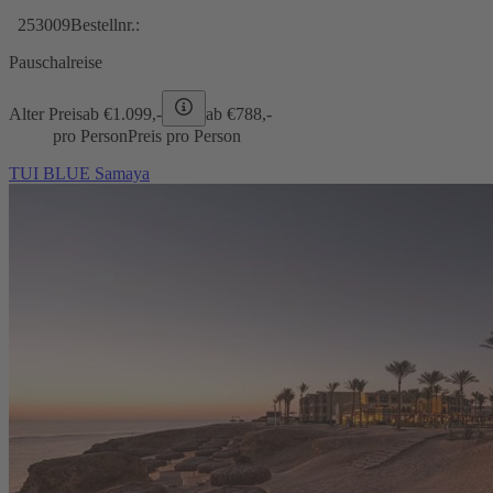
253009
Bestellnr.:
Pauschalreise
Alter Preis
ab €
1.099,-
ab €
788,-
pro Person
Preis pro Person
TUI BLUE Samaya