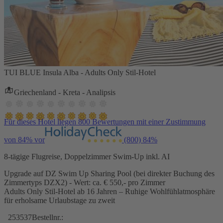
TUI BLUE Insula Alba - Adults Only Stil-Hotel
Griechenland - Kreta - Analipsis
Für dieses Hotel liegen 800 Bewertungen mit einer Zustimmung
von 84% vor
(800)
84%
8-tägige Flugreise, Doppelzimmer Swim-Up inkl. AI
Upgrade auf DZ Swim Up Sharing Pool (bei direkter Buchung des
Zimmertyps DZX2) - Wert: ca. € 550,- pro Zimmer
Adults Only Stil-Hotel ab 16 Jahren – Ruhige Wohlfühlatmosphäre
für erholsame Urlaubstage zu zweit
253537
Bestellnr.: