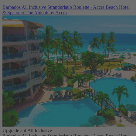
Barbados All Inclusive Strandurlaub Roulette - Accra Beach Hotel
& Spa oder The Abidah by Accra
Upgrade auf All Inclusive
Barbados All Inclusive Strandurlaub Roulette - Accra Beach Hotel