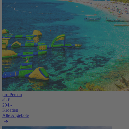
pro Person
ab €
294,-
Kroatien
Alle Angebote