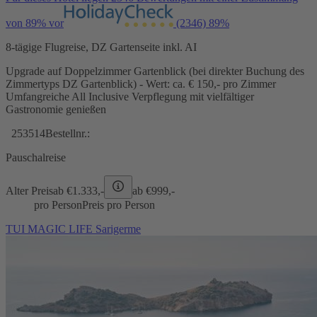
von 89% vor
(2346)
89%
8-tägige Flugreise, DZ Gartenseite inkl. AI
Upgrade auf Doppelzimmer Gartenblick (bei direkter Buchung des
Zimmertyps DZ Gartenblick) - Wert: ca. € 150,- pro Zimmer
Umfangreiche All Inclusive Verpflegung mit vielfältiger
Gastronomie genießen
253514
Bestellnr.:
Pauschalreise
Alter Preis
ab €
1.333,-
ab €
999,-
pro Person
Preis pro Person
TUI MAGIC LIFE Sarigerme