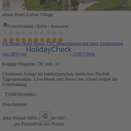
allsun Hotel Zorbas Village
Griechenland - Kreta - Anissaras
Für dieses Hotel liegen 2397 Bewertungen mit einer Zustimmung
von 96% vor
(2397)
96%
8-tägige Flugreise, DZ inkl. AI
Charmante Anlage im landestypischen, kretischen Dorfstil
Tagesanimation, Live-Musik und Shows am Abend sorgen für
Unterhaltung
253001
Bestellnr.:
Pauschalreise
Alter Preis
ab €
899,-
ab €
697,-
pro Person
Preis pro Person