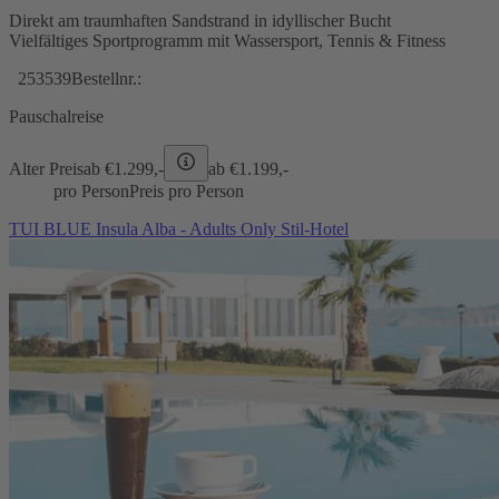
Direkt am traumhaften Sandstrand in idyllischer Bucht
Vielfältiges Sportprogramm mit Wassersport, Tennis & Fitness
253539
Bestellnr.:
Pauschalreise
Alter Preis
ab €
1.299,-
ab €
1.199,-
pro Person
Preis pro Person
TUI BLUE Insula Alba - Adults Only Stil-Hotel