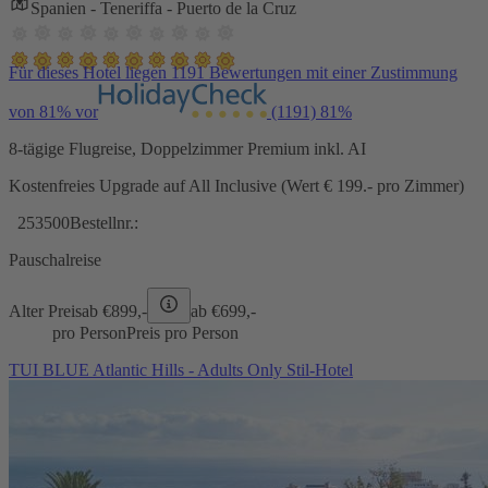
Spanien - Teneriffa - Puerto de la Cruz
Für dieses Hotel liegen 1191 Bewertungen mit einer Zustimmung
von 81% vor
(1191)
81%
8-tägige Flugreise, Doppelzimmer Premium inkl. AI
Kostenfreies Upgrade auf All Inclusive (Wert € 199.- pro Zimmer)
253500
Bestellnr.:
Pauschalreise
Alter Preis
ab €
899,-
ab €
699,-
pro Person
Preis pro Person
TUI BLUE Atlantic Hills - Adults Only Stil-Hotel