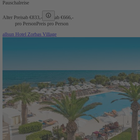
Pauschalreise
Alter Preis
ab €
833,-
ab €
666,-
pro Person
Preis pro Person
allsun Hotel Zorbas Village