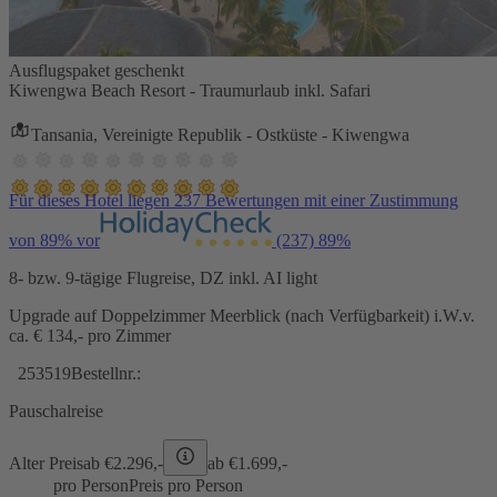
Ausflugspaket geschenkt
Kiwengwa Beach Resort - Traumurlaub inkl. Safari
Tansania, Vereinigte Republik - Ostküste - Kiwengwa
Für dieses Hotel liegen 237 Bewertungen mit einer Zustimmung
von 89% vor
(237)
89%
8- bzw. 9-tägige Flugreise, DZ inkl. AI light
Upgrade auf Doppelzimmer Meerblick (nach Verfügbarkeit) i.W.v.
ca. € 134,- pro Zimmer
253519
Bestellnr.:
Pauschalreise
Alter Preis
ab €
2.296,-
ab €
1.699,-
pro Person
Preis pro Person